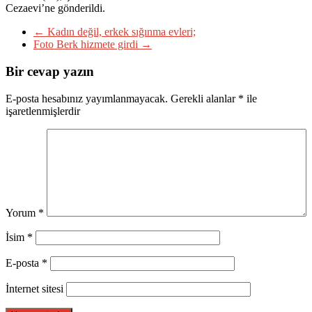
Cezaevi’ne gönderildi.
←
Kadın değil, erkek sığınma evleri;
Foto Berk hizmete girdi
→
Bir cevap yazın
E-posta hesabınız yayımlanmayacak.
Gerekli alanlar
*
ile
işaretlenmişlerdir
Yorum
*
İsim
*
E-posta
*
İnternet sitesi