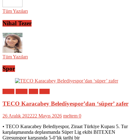
Tüm Yazıları
Nihal Tezer
Tüm Yazıları
Spor
Bölge
Genel
Spor
Yerel
TECO Karacabey Belediyespor’dan ‘süper’ zafer
26 Aralık 2022
22 Mayıs 2026
meltem
0
• TECO Karacabey Belediyespor, Ziraat Türkiye Kupası 5. Tur
karşılaşmasında deplasmanda Süper Lig ekibi BITEXEN
Giresunspor karşısında 5-0’lık tarihi bir