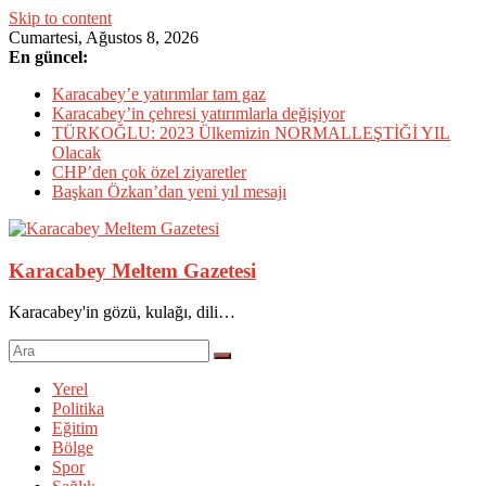
Skip to content
Cumartesi, Ağustos 8, 2026
En güncel:
Karacabey’e yatırımlar tam gaz
Karacabey’in çehresi yatırımlarla değişiyor
TÜRKOĞLU: 2023 Ülkemizin NORMALLEŞTİĞİ YIL
Olacak
CHP’den çok özel ziyaretler
Başkan Özkan’dan yeni yıl mesajı
Karacabey Meltem Gazetesi
Karacabey'in gözü, kulağı, dili…
Yerel
Politika
Eğitim
Bölge
Spor