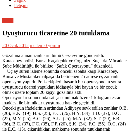
Sağlık
İletişim
Genel
Uyuşturucu ticaretine 20 tutuklama
20 Ocak 2012
meltem
0 yorum
Gözaltına alınan zanlıların tümü Cezaevi’ne gönderildi:
Karacabey polisi, Bursa Kaçakçılık ve Organize Suçlarla Mücadele
Şube Müdürlüğü ile birlikte “Şafak Operasyonu” düzenledi.
Üç ay süren izleme sonunda önceki sabaha karşı Karacabey,
Bursa ve Mustafakemalpaşa’da belirlenen 25 adrese eş zamanlı
operasyon yapıldı. Polis ekipleri, başarılı bir operasyondan sonra
uyuşturucu ticareti yaptıkları iddiasıyla biri bayan ve bir çocuk
olmak üzere toplam 20 kişiyi gözaltına aldı.
Operasyonlar sonucunda satışa sunulmak üzere 1 kilogram esrar
maddesi ile bir miktar uyuşturucu hap ele geçirildi.
Önceki gün ifadelerinin ardından Adliyeye sevk edilen zanlılar O.B.
(20), H.K. (19), H.S. (25), E.C. (26), H.Y. (34), T.D. (37), D.Ö.
(22), M.Y. (25), A.C. (26), A.U. (25), M.A. (32), S.T. (29), F.B.
(36), B.C. (37), F.C. (35), F.P. (20), Ş.K. (34), F.C. (55), Ö.G. (24)
ile E.C. (15), çıkarıldıkları mahkeme sonunda tutuklanarak