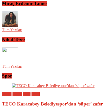
Miraç Erdemir Tamer
Tüm Yazıları
Nihal Tezer
Tüm Yazıları
Spor
Bölge
Genel
Spor
Yerel
TECO Karacabey Belediyespor’dan ‘süper’ zafer