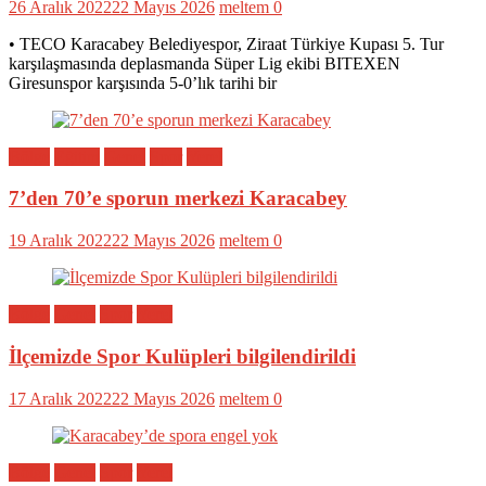
26 Aralık 2022
22 Mayıs 2026
meltem
0
• TECO Karacabey Belediyespor, Ziraat Türkiye Kupası 5. Tur
karşılaşmasında deplasmanda Süper Lig ekibi BITEXEN
Giresunspor karşısında 5-0’lık tarihi bir
Bölge
Eğitim
Genel
Spor
Yerel
7’den 70’e sporun merkezi Karacabey
19 Aralık 2022
22 Mayıs 2026
meltem
0
Bölge
Genel
Spor
Yerel
İlçemizde Spor Kulüpleri bilgilendirildi
17 Aralık 2022
22 Mayıs 2026
meltem
0
Bölge
Genel
Spor
Yerel