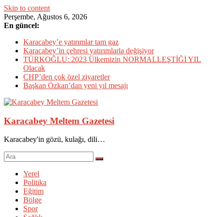
Skip to content
Perşembe, Ağustos 6, 2026
En güncel:
Karacabey’e yatırımlar tam gaz
Karacabey’in çehresi yatırımlarla değişiyor
TÜRKOĞLU: 2023 Ülkemizin NORMALLEŞTİĞİ YIL
Olacak
CHP’den çok özel ziyaretler
Başkan Özkan’dan yeni yıl mesajı
Karacabey Meltem Gazetesi
Karacabey'in gözü, kulağı, dili…
Yerel
Politika
Eğitim
Bölge
Spor