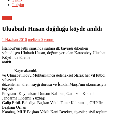
Sağlık
İletişim
Genel
Uluabatlı Hasan doğduğu köyde anıldı
1 Haziran 2010
meltem
0 yorum
İstanbul’un fethi sırasında surlara ilk bayrağı dikerken
şehit düşen Ulubatlı Hasan, doğum yeri olan Karacabey Uluabat
Köyü’nde törenle
anıldı.
Kaymakamlık
ve Uluaabat Köyü Muhtarlığınca geleneksel olarak her yıl futbol
sahasında
düzenlenen tören, saygı duruşu ve İstiklal Marşı’nın okunmasıyla
başladı.
Programa Kaymakam Dursun Balaban, Garnizon Komutanı
Jandarma Kıdemli Yüzbaşı
Galip Erbil, Belediye Başkan Vekili Taner Kahraman, CHP İlçe
Başkanı Orhan
Karabaş, MHP Başkan Vekili Kani Bereket, siyasiler, sivil toplum