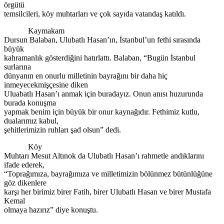
örgütü
temsilcileri, köy muhtarları ve çok sayıda vatandaş katıldı.
Kaymakam
Dursun Balaban, Ulubatlı Hasan’ın, İstanbul’un fethi sırasında
büyük
kahramanlık gösterdiğini hatırlattı. Balaban, “Bugün İstanbul
surlarına
dünyanın en onurlu milletinin bayrağını bir daha hiç
inmeyecekmişçesine diken
Uluabatlı Hasan’ı anmak için buradayız. Onun anısı huzurunda
burada konuşma
yapmak benim için büyük bir onur kaynağıdır. Fethimiz kutlu,
dualarımız kabul,
şehitlerimizin ruhları şad olsun” dedi.
Köy
Muhtarı Mesut Altınok da Ulubatlı Hasan’ı rahmetle andıklarını
ifade ederek,
“Toprağımıza, bayrağımıza ve milletimizin bölünmez bütünlüğüne
göz dikenlere
karşı her birimiz birer Fatih, birer Ulubatlı Hasan ve birer Mustafa
Kemal
olmaya hazırız” diye konuştu.