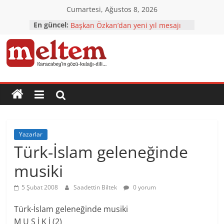
Skip
Cumartesi, Ağustos 8, 2026
to
CHP’den çok özel ziyaretler
En güncel:
Başkan Özkan’dan yeni yıl mesajı
content
Karacabey’e yatırımlar tam gaz
Karacabey’in çehresi yatırımlarla
Karacabey
değişiyor
TÜRKOĞLU: 2023 Ülkemizin
NORMALLEŞTİĞİ YIL Olacak
Meltem
Gazetesi
Yazarlar
Karacabey'in
Türk-İslam geleneğinde
gözü,
musiki
kulağı,
dili…
5 Şubat 2008
Saadettin Biltek
0 yorum
Türk-İslam geleneğinde musiki
M U S İ K İ (2)