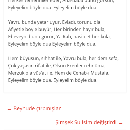
Herkes temenniler eder, Ana-Baba bunu görsün,
Eyleyelim böyle dua. Eyleyelim böyle dua.
Yavru bunda yatar uyur, Evladı, torunu ola,
Afiyetle böyle büyür, Her birinden hayır bula,
Ebeveyni bunu görür, Ya Rab, nasib et her kula,
Eyleyelim böyle dua Eyleyelim böyle dua.
Hem büyüsün, sıhhat ile, Yavru bula, her dem sefa,
Çok yaşasın rif’at ile, Olsun Erenler rehnüma,
Merzuk ola vüs’at ile, Hem de Cenab-ı Mustafa,
Eyleyelim böyle dua. Eyleyelim böyle dua.
←
Beyhude çırpınışlar
Şimşek Su isim değiştirdi
→