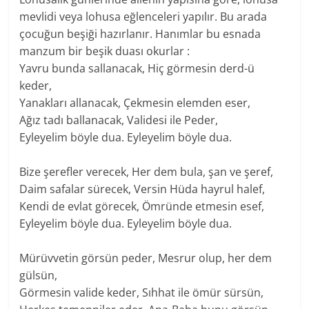
mevlidi veya lohusa eğlenceleri yapılır. Bu arada
çocuğun beşiği hazırlanır. Hanımlar bu esnada
manzum bir beşik duası okurlar :
Yavru bunda sallanacak, Hiç görmesin derd-ü
keder,
Yanakları allanacak, Çekmesin elemden eser,
Ağız tadı ballanacak, Validesi ile Peder,
Eyleyelim böyle dua. Eyleyelim böyle dua.
Bize şerefler verecek, Her dem bula, şan ve şeref,
Daim safalar sürecek, Versin Hüda hayrul halef,
Kendi de evlat görecek, Ömründe etmesin esef,
Eyleyelim böyle dua. Eyleyelim böyle dua.
Mürüvvetin görsün peder, Mesrur olup, her dem
gülsün,
Görmesin valide keder, Sıhhat ile ömür sürsün,