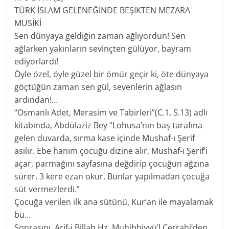
TÜRK İSLAM GELENEĞİNDE BEŞİKTEN MEZARA
MUSİKİ
Sen dünyaya geldiğin zaman ağlıyordun! Sen
ağlarken yakınların sevinçten gülüyor, bayram
ediyorlardı!
Öyle özel, öyle güzel bir ömür geçir ki, öte dünyaya
göçtüğün zaman sen gül, sevenlerin ağlasın
ardından!…
“Osmanlı Adet, Merasim ve Tabirleri”(C.1, S.13) adlı
kitabında, Abdülaziz Bey “Lohusa’nın baş tarafına
gelen duvarda, sırma kase içinde Mushaf-ı Şerif
asılır. Ebe hanım çocuğu dizine alır, Mushaf-ı Şerif’i
açar, parmağını sayfasına değdirip çocuğun ağzına
sürer, 3 kere ezan okur. Bunlar yapılmadan çocuğa
süt vermezlerdi.”
Çocuğa verilen ilk ana sütünü, Kur’an ile mayalamak
bu…
Sonrasını, Arif-i Billah Hz. Muhibbiyyü’l Cerrahi’den