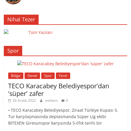
Nihal Tezer
Tüm Yazıları
Spor
Bölge
Genel
Spor
Yerel
TECO Karacabey Belediyespor’dan
‘süper’ zafer
26 Aralık 2022
meltem
0
• TECO Karacabey Belediyespor, Ziraat Türkiye Kupası 5.
Tur karşılaşmasında deplasmanda Süper Lig ekibi
BITEXEN Giresunspor karşısında 5-0’lık tarihi bir