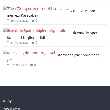
7’den 70’e sporun
merkezi Karacabey
0
19 Aralık 2022
İlçemizde Spor
Kulüpleri bilgilendirildi
0
17 Aralık 2022
Karacabey’de spora engel
yok
0
3 Aralık 2022
Künye
Yasal Uyarı