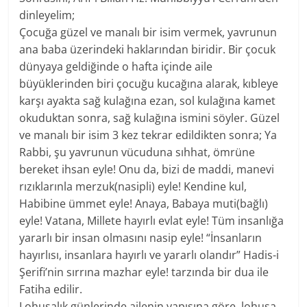
dinleyelim;
Çocuğa güzel ve manalı bir isim vermek, yavrunun
ana baba üzerindeki haklarından biridir. Bir çocuk
dünyaya geldiğinde o hafta içinde aile
büyüklerinden biri çocuğu kucağına alarak, kıbleye
karşı ayakta sağ kulağına ezan, sol kulağına kamet
okuduktan sonra, sağ kulağına ismini söyler. Güzel
ve manalı bir isim 3 kez tekrar edildikten sonra; Ya
Rabbi, şu yavrunun vücuduna sıhhat, ömrüne
bereket ihsan eyle! Onu da, bizi de maddi, manevi
rızıklarınla merzuk(nasipli) eyle! Kendine kul,
Habibine ümmet eyle! Anaya, Babaya muti(bağlı)
eyle! Vatana, Millete hayırlı evlat eyle! Tüm insanlığa
yararlı bir insan olmasını nasip eyle! “İnsanların
hayırlısı, insanlara hayırlı ve yararlı olandır” Hadis-i
Şerifi’nin sırrına mazhar eyle! tarzında bir dua ile
Fatiha edilir.
Lohusalık günlerinde ailenin yapısına göre, lohusa