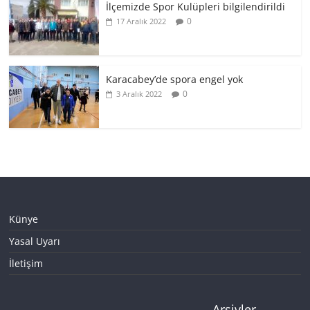
İlçemizde Spor Kulüpleri bilgilendirildi
0
17 Aralık 2022
Karacabey’de spora engel yok
0
3 Aralık 2022
Künye
Yasal Uyarı
İletişim
Arşivler