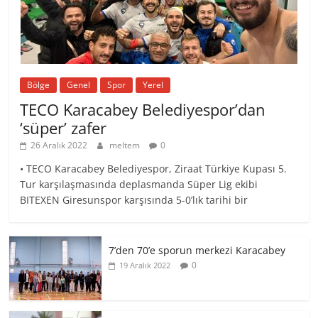
Bölge
Genel
Spor
Yerel
TECO Karacabey Belediyespor’dan
‘süper’ zafer
26 Aralık 2022
meltem
0
• TECO Karacabey Belediyespor, Ziraat Türkiye Kupası 5.
Tur karşılaşmasında deplasmanda Süper Lig ekibi
BITEXEN Giresunspor karşısında 5-0’lık tarihi bir
7’den 70’e sporun merkezi Karacabey
0
19 Aralık 2022