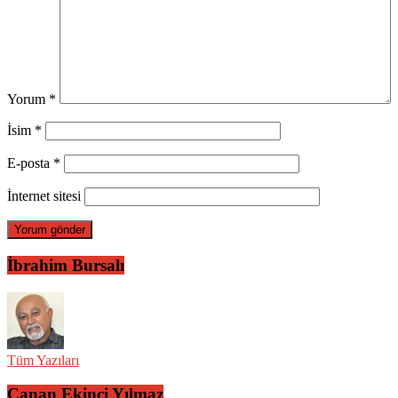
Yorum
*
İsim
*
E-posta
*
İnternet sitesi
İbrahim Bursalı
Tüm Yazıları
Canan Ekinci Yılmaz