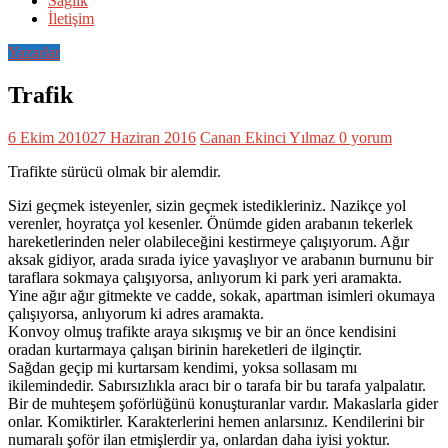
Sağlık
İletişim
Yazarlar
Trafik
6 Ekim 2010
27 Haziran 2016
Canan Ekinci Yılmaz
0 yorum
Trafikte sürücü olmak bir alemdir.
Sizi geçmek isteyenler, sizin geçmek istedikleriniz. Nazikçe yol
verenler, hoyratça yol kesenler. Önümde giden arabanın tekerlek
hareketlerinden neler olabileceğini kestirmeye çalışıyorum. Ağır
aksak gidiyor, arada sırada iyice yavaşlıyor ve arabanın burnunu bir
taraflara sokmaya çalışıyorsa, anlıyorum ki park yeri aramakta.
Yine ağır ağır gitmekte ve cadde, sokak, apartman isimleri okumaya
çalışıyorsa, anlıyorum ki adres aramakta.
Konvoy olmuş trafikte araya sıkışmış ve bir an önce kendisini
oradan kurtarmaya çalışan birinin hareketleri de ilginçtir.
Sağdan geçip mi kurtarsam kendimi, yoksa sollasam mı
ikilemindedir. Sabırsızlıkla aracı bir o tarafa bir bu tarafa yalpalatır.
Bir de muhteşem şoförlüğünü konuşturanlar vardır. Makaslarla gider
onlar. Komiktirler. Karakterlerini hemen anlarsınız. Kendilerini bir
numaralı şoför ilan etmişlerdir ya, onlardan daha iyisi yoktur.