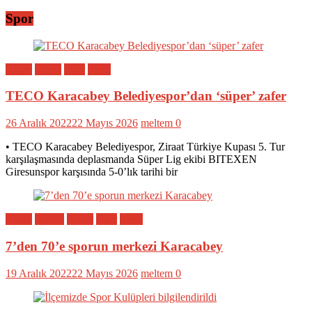
Spor
Bölge
Genel
Spor
Yerel
TECO Karacabey Belediyespor’dan ‘süper’ zafer
26 Aralık 2022
22 Mayıs 2026
meltem
0
• TECO Karacabey Belediyespor, Ziraat Türkiye Kupası 5. Tur
karşılaşmasında deplasmanda Süper Lig ekibi BITEXEN
Giresunspor karşısında 5-0’lık tarihi bir
Bölge
Eğitim
Genel
Spor
Yerel
7’den 70’e sporun merkezi Karacabey
19 Aralık 2022
22 Mayıs 2026
meltem
0