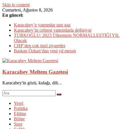
Skip to content
Cumartesi, Ağustos 8, 2026
En güncel:
Karacabey’e yatırımlar tam gaz
Karacabey’in çehresi yatırımlarla değişiyor
TÜRKOĞLU: 2023 Ülkemizin NORMALLEŞTİĞİ YIL
Olacak
CHP’den çok özel ziyaretler
Başkan Özkan’dan yeni yıl mesajı
Karacabey Meltem Gazetesi
Karacabey'in gözü, kulağı, dili…
Yerel
Politika
Eğitim
Bölge
Spor