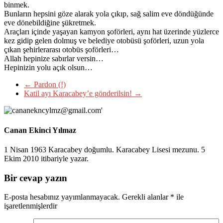
binmek.
Bunların hepsini göze alarak yola çıkıp, sağ salim eve döndüğünde
eve dönebildiğine şükretmek.
Araçları içinde yaşayan kamyon şoförleri, aynı hat üzerinde yüzlerce
kez gidip gelen dolmuş ve belediye otobüsü şoförleri, uzun yola
çıkan şehirlerarası otobüs şoförleri…
Allah hepinize sabırlar versin…
Hepinizin yolu açık olsun…
←
Pardon (!)
Katil ayı Karacabey’e gönderilsin!
→
Canan Ekinci Yılmaz
1 Nisan 1963 Karacabey doğumlu. Karacabey Lisesi mezunu. 5
Ekim 2010 itibariyle yazar.
Bir cevap yazın
E-posta hesabınız yayımlanmayacak.
Gerekli alanlar
*
ile
işaretlenmişlerdir