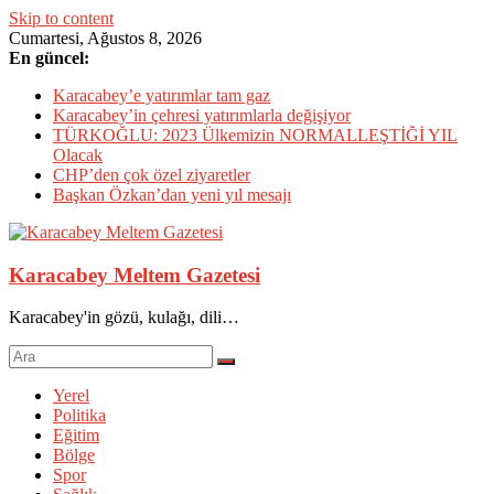
Skip to content
Cumartesi, Ağustos 8, 2026
En güncel:
Karacabey’e yatırımlar tam gaz
Karacabey’in çehresi yatırımlarla değişiyor
TÜRKOĞLU: 2023 Ülkemizin NORMALLEŞTİĞİ YIL
Olacak
CHP’den çok özel ziyaretler
Başkan Özkan’dan yeni yıl mesajı
Karacabey Meltem Gazetesi
Karacabey'in gözü, kulağı, dili…
Yerel
Politika
Eğitim
Bölge
Spor