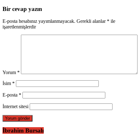
Bir cevap yazın
E-posta hesabınız yayımlanmayacak.
Gerekli alanlar
*
ile
işaretlenmişlerdir
Yorum
*
İsim
*
E-posta
*
İnternet sitesi
İbrahim Bursalı