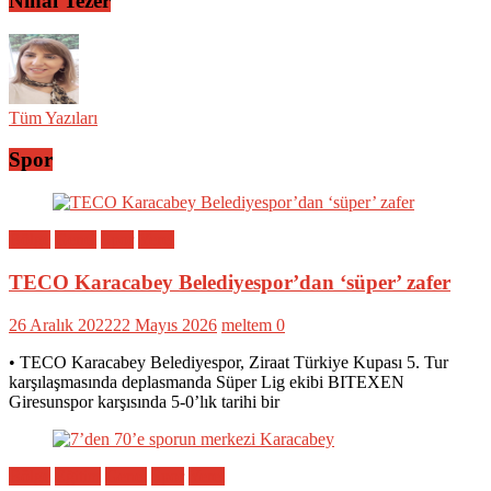
Nihal Tezer
Tüm Yazıları
Spor
Bölge
Genel
Spor
Yerel
TECO Karacabey Belediyespor’dan ‘süper’ zafer
26 Aralık 2022
22 Mayıs 2026
meltem
0
• TECO Karacabey Belediyespor, Ziraat Türkiye Kupası 5. Tur
karşılaşmasında deplasmanda Süper Lig ekibi BITEXEN
Giresunspor karşısında 5-0’lık tarihi bir
Bölge
Eğitim
Genel
Spor
Yerel