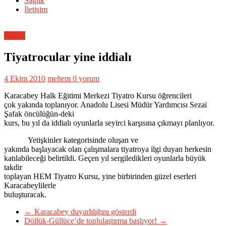
Sağlık
İletişim
Eğitim
Tiyatrocular yine iddialı
4 Ekim 2010
meltem
0 yorum
Karacabey Halk Eğitimi Merkezi Tiyatro Kursu öğrencileri
çok yakında toplanıyor. Anadolu Lisesi Müdür Yardımcısı Sezai
Şafak öncülüğün-deki
kurs, bu yıl da iddialı oyunlarla seyirci karşısına çıkmayı planlıyor.
Yetişkinler kategorisinde oluşan ve
yakında başlayacak olan çalışmalara tiyatroya ilgi duyan herkesin
katılabileceği belirtildi. Geçen yıl sergiledikleri oyunlarla büyük
takdir
toplayan HEM Tiyatro Kursu, yine birbirinden güzel eserleri
Karacabeylilerle
buluşturacak.
←
Karacabey duyarlılığını gösterdi
Döllük-Güllüce’de toplulaştırma başlıyor!
→