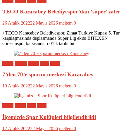
Bölge
Genel
Spor
Yerel
TECO Karacabey Belediyespor’dan ‘süper’ zafer
26 Aralık 2022
22 Mayıs 2026
meltem
0
• TECO Karacabey Belediyespor, Ziraat Türkiye Kupası 5. Tur
karşılaşmasında deplasmanda Süper Lig ekibi BITEXEN
Giresunspor karşısında 5-0’lık tarihi bir
Bölge
Eğitim
Genel
Spor
Yerel
7’den 70’e sporun merkezi Karacabey
19 Aralık 2022
22 Mayıs 2026
meltem
0
Bölge
Genel
Spor
Yerel
İlçemizde Spor Kulüpleri bilgilendirildi
17 Aralık 2022
22 Mayıs 2026
meltem
0