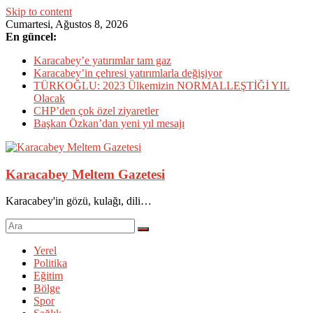
Skip to content
Cumartesi, Ağustos 8, 2026
En güncel:
Karacabey’e yatırımlar tam gaz
Karacabey’in çehresi yatırımlarla değişiyor
TÜRKOĞLU: 2023 Ülkemizin NORMALLEŞTİĞİ YIL
Olacak
CHP’den çok özel ziyaretler
Başkan Özkan’dan yeni yıl mesajı
Karacabey Meltem Gazetesi
Karacabey'in gözü, kulağı, dili…
Yerel
Politika
Eğitim
Bölge
Spor