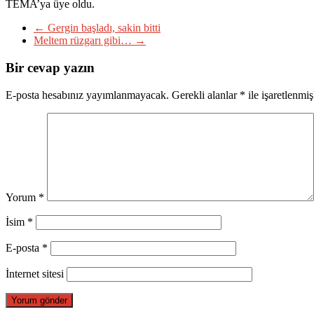
TEMA’ya üye oldu.
←
Gergin başladı, sakin bitti
Meltem rüzgarı gibi…
→
Bir cevap yazın
E-posta hesabınız yayımlanmayacak.
Gerekli alanlar
*
ile işaretlenmiş
Yorum
*
İsim
*
E-posta
*
İnternet sitesi