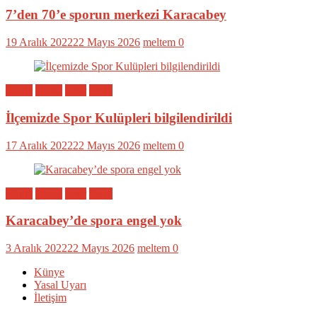
7’den 70’e sporun merkezi Karacabey
19 Aralık 2022
22 Mayıs 2026
meltem
0
Bölge
Genel
Spor
Yerel
İlçemizde Spor Kulüpleri bilgilendirildi
17 Aralık 2022
22 Mayıs 2026
meltem
0
Bölge
Genel
Spor
Yerel
Karacabey’de spora engel yok
3 Aralık 2022
22 Mayıs 2026
meltem
0
Künye
Yasal Uyarı
İletişim