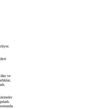
rüyor.
leri
ilke ve
lıklar,
adı.
klemeler
guladı.
m sonunda