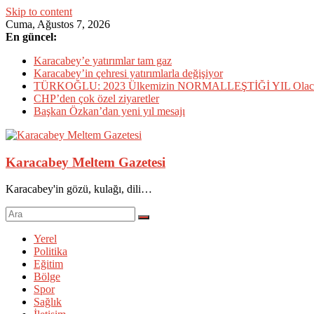
Skip to content
Cuma, Ağustos 7, 2026
En güncel:
Karacabey’e yatırımlar tam gaz
Karacabey’in çehresi yatırımlarla değişiyor
TÜRKOĞLU: 2023 Ülkemizin NORMALLEŞTİĞİ YIL Olac
CHP’den çok özel ziyaretler
Başkan Özkan’dan yeni yıl mesajı
Karacabey Meltem Gazetesi
Karacabey'in gözü, kulağı, dili…
Yerel
Politika
Eğitim
Bölge
Spor
Sağlık