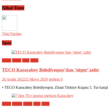
Nihal Tezer
Tüm Yazıları
Spor
Bölge
Genel
Spor
Yerel
TECO Karacabey Belediyespor’dan ‘süper’ zafer
26 Aralık 2022
22 Mayıs 2026
meltem
0
• TECO Karacabey Belediyespor, Ziraat Türkiye Kupası 5. Tur karşıl
Bölge
Eğitim
Genel
Spor
Yerel