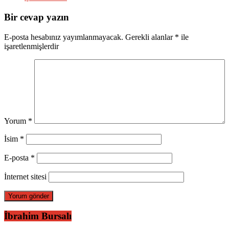
Bir cevap yazın
E-posta hesabınız yayımlanmayacak.
Gerekli alanlar
*
ile
işaretlenmişlerdir
Yorum
*
İsim
*
E-posta
*
İnternet sitesi
İbrahim Bursalı