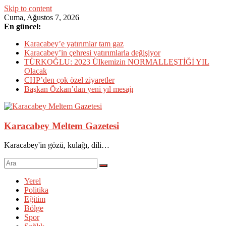
Skip to content
Cuma, Ağustos 7, 2026
En güncel:
Karacabey’e yatırımlar tam gaz
Karacabey’in çehresi yatırımlarla değişiyor
TÜRKOĞLU: 2023 Ülkemizin NORMALLEŞTİĞİ YIL
Olacak
CHP’den çok özel ziyaretler
Başkan Özkan’dan yeni yıl mesajı
Karacabey Meltem Gazetesi
Karacabey'in gözü, kulağı, dili…
Yerel
Politika
Eğitim
Bölge
Spor