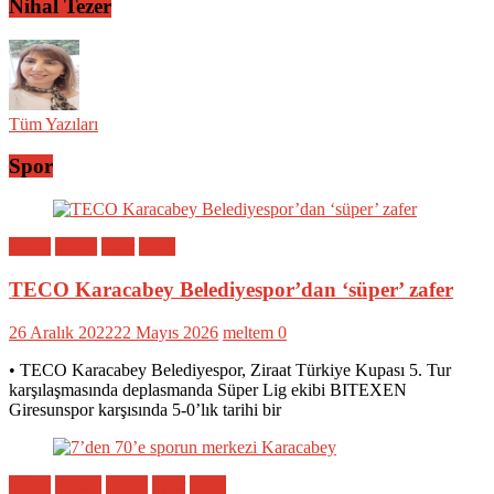
Nihal Tezer
Tüm Yazıları
Spor
Bölge
Genel
Spor
Yerel
TECO Karacabey Belediyespor’dan ‘süper’ zafer
26 Aralık 2022
22 Mayıs 2026
meltem
0
• TECO Karacabey Belediyespor, Ziraat Türkiye Kupası 5. Tur
karşılaşmasında deplasmanda Süper Lig ekibi BITEXEN
Giresunspor karşısında 5-0’lık tarihi bir
Bölge
Eğitim
Genel
Spor
Yerel