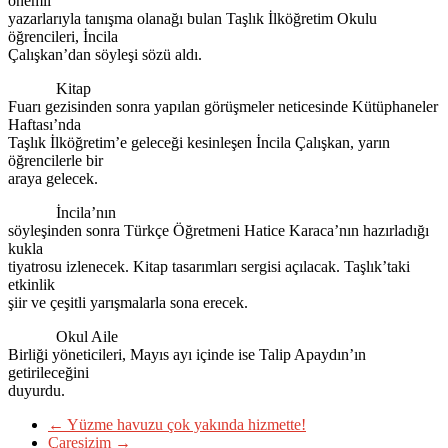
önemli
yazarlarıyla tanışma olanağı bulan Taşlık İlköğretim Okulu
öğrencileri, İncila
Çalışkan’dan söyleşi sözü aldı.
Kitap
Fuarı gezisinden sonra yapılan görüşmeler neticesinde Kütüphaneler
Haftası’nda
Taşlık İlköğretim’e geleceği kesinleşen İncila Çalışkan, yarın
öğrencilerle bir
araya gelecek.
İncila’nın
söyleşinden sonra Türkçe Öğretmeni Hatice Karaca’nın hazırladığı
kukla
tiyatrosu izlenecek. Kitap tasarımları sergisi açılacak. Taşlık’taki
etkinlik
şiir ve çeşitli yarışmalarla sona erecek.
Okul Aile
Birliği yöneticileri, Mayıs ayı içinde ise Talip Apaydın’ın
getirileceğini
duyurdu.
←
Yüzme havuzu çok yakında hizmette!
Çaresizim
→