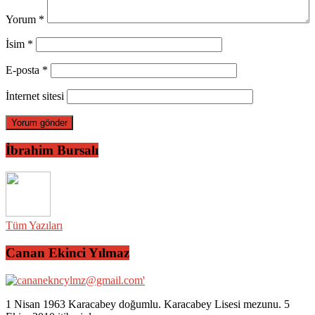
Yorum
*
İsim
*
E-posta
*
İnternet sitesi
İbrahim Bursalı
Tüm Yazıları
Canan Ekinci Yılmaz
1 Nisan 1963 Karacabey doğumlu. Karacabey Lisesi mezunu. 5