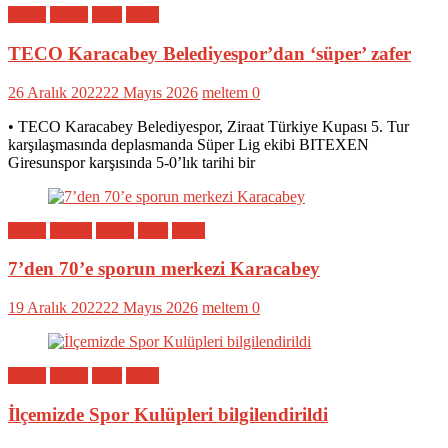
Bölge
Genel
Spor
Yerel
TECO Karacabey Belediyespor’dan ‘süper’ zafer
26 Aralık 2022
22 Mayıs 2026
meltem
0
• TECO Karacabey Belediyespor, Ziraat Türkiye Kupası 5. Tur
karşılaşmasında deplasmanda Süper Lig ekibi BITEXEN
Giresunspor karşısında 5-0’lık tarihi bir
Bölge
Eğitim
Genel
Spor
Yerel
7’den 70’e sporun merkezi Karacabey
19 Aralık 2022
22 Mayıs 2026
meltem
0
Bölge
Genel
Spor
Yerel
İlçemizde Spor Kulüpleri bilgilendirildi