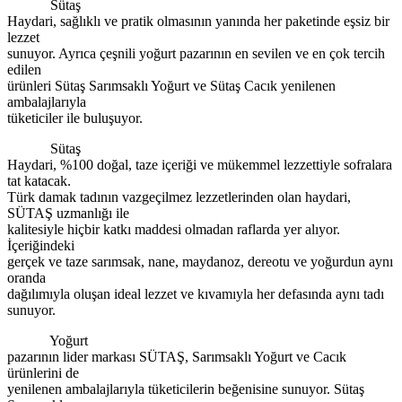
Sütaş
Haydari, sağlıklı ve pratik olmasının yanında her paketinde eşsiz bir
lezzet
sunuyor. Ayrıca çeşnili yoğurt pazarının en sevilen ve en çok tercih
edilen
ürünleri Sütaş Sarımsaklı Yoğurt ve Sütaş Cacık yenilenen
ambalajlarıyla
tüketiciler ile buluşuyor.
Sütaş
Haydari, %100 doğal, taze içeriği ve mükemmel lezzettiyle sofralara
tat katacak.
Türk damak tadının vazgeçilmez lezzetlerinden olan haydari,
SÜTAŞ uzmanlığı ile
kalitesiyle hiçbir katkı maddesi olmadan raflarda yer alıyor.
İçeriğindeki
gerçek ve taze sarımsak, nane, maydanoz, dereotu ve yoğurdun aynı
oranda
dağılımıyla oluşan ideal lezzet ve kıvamıyla her defasında aynı tadı
sunuyor.
Yoğurt
pazarının lider markası SÜTAŞ, Sarımsaklı Yoğurt ve Cacık
ürünlerini de
yenilenen ambalajlarıyla tüketicilerin beğenisine sunuyor. Sütaş