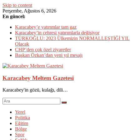
Skip to content
Perşembe, Ağustos 6, 2026
En güncel:
Karacabey’e yatırımlar tam gaz
Karacabey’in çehresi yatırımlarla değişiyor
TÜRKOĞLU: 2023 Ülkemizin NORMALLEŞTİĞİ YIL
Olacak
CHP’den çok özel ziyaretler
Başkan Özkan’dan yeni yıl mesajı
Karacabey Meltem Gazetesi
Karacabey'in gözü, kulağı, dili…
Yerel
Politika
Eğitim
Bölge
Spor