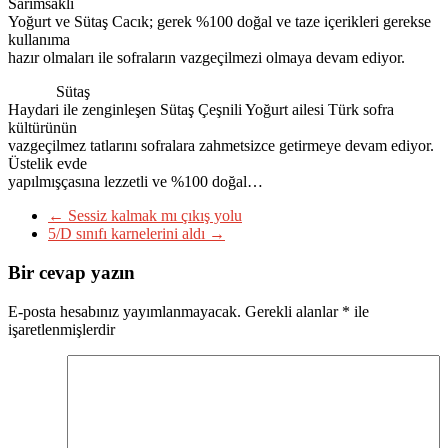
Sarımsaklı
Yoğurt ve Sütaş Cacık; gerek %100 doğal ve taze içerikleri gerekse
kullanıma
hazır olmaları ile sofraların vazgeçilmezi olmaya devam ediyor.
Sütaş
Haydari ile zenginleşen Sütaş Çeşnili Yoğurt ailesi Türk sofra
kültürünün
vazgeçilmez tatlarını sofralara zahmetsizce getirmeye devam ediyor.
Üstelik evde
yapılmışçasına lezzetli ve %100 doğal…
←
Sessiz kalmak mı çıkış yolu
5/D sınıfı karnelerini aldı
→
Bir cevap yazın
E-posta hesabınız yayımlanmayacak.
Gerekli alanlar
*
ile
işaretlenmişlerdir