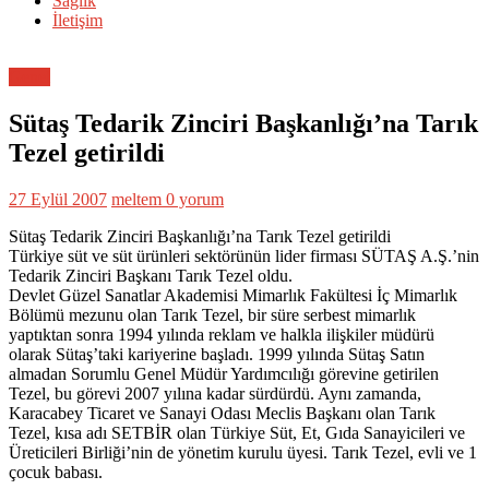
Sağlık
İletişim
Genel
Sütaş Tedarik Zinciri Başkanlığı’na Tarık
Tezel getirildi
27 Eylül 2007
meltem
0 yorum
Sütaş Tedarik Zinciri Başkanlığı’na Tarık Tezel getirildi
Türkiye süt ve süt ürünleri sektörünün lider firması SÜTAŞ A.Ş.’nin
Tedarik Zinciri Başkanı Tarık Tezel oldu.
Devlet Güzel Sanatlar Akademisi Mimarlık Fakültesi İç Mimarlık
Bölümü mezunu olan Tarık Tezel, bir süre serbest mimarlık
yaptıktan sonra 1994 yılında reklam ve halkla ilişkiler müdürü
olarak Sütaş’taki kariyerine başladı. 1999 yılında Sütaş Satın
almadan Sorumlu Genel Müdür Yardımcılığı görevine getirilen
Tezel, bu görevi 2007 yılına kadar sürdürdü. Aynı zamanda,
Karacabey Ticaret ve Sanayi Odası Meclis Başkanı olan Tarık
Tezel, kısa adı SETBİR olan Türkiye Süt, Et, Gıda Sanayicileri ve
Üreticileri Birliği’nin de yönetim kurulu üyesi. Tarık Tezel, evli ve 1
çocuk babası.