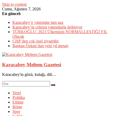
Skip to content
Cuma, Ağustos 7, 2026
En güncel:
Karacabey’e yatırımlar tam gaz
Karacabey’in çehresi yatırımlarla değişiyor
TÜRKOĞLU: 2023 Ülkemizin NORMALLEŞTİĞİ YIL
Olacak
CHP’den çok özel ziyaretler
Başkan Özkan’dan yeni yıl mesajı
Karacabey Meltem Gazetesi
Karacabey'in gözü, kulağı, dili…
Yerel
Politika
Eğitim
Bölge
Spor