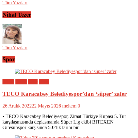
Tüm Yazıları
Nihal Tezer
Tüm Yazıları
Spor
Bölge
Genel
Spor
Yerel
TECO Karacabey Belediyespor’dan ‘süper’ zafer
26 Aralık 2022
22 Mayıs 2026
meltem
0
• TECO Karacabey Belediyespor, Ziraat Türkiye Kupası 5. Tur
karşılaşmasında deplasmanda Süper Lig ekibi BITEXEN
Giresunspor karşısında 5-0’lık tarihi bir