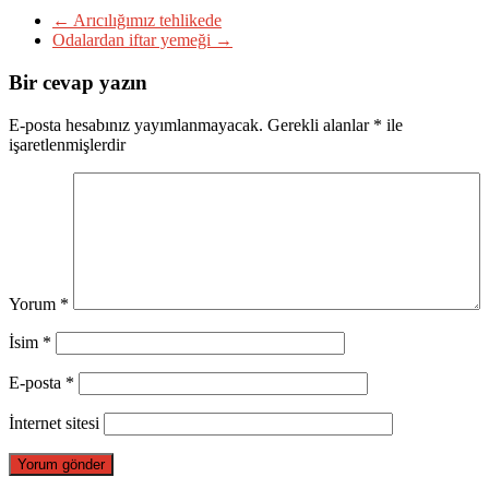
←
Arıcılığımız tehlikede
Odalardan iftar yemeği
→
Bir cevap yazın
E-posta hesabınız yayımlanmayacak.
Gerekli alanlar
*
ile
işaretlenmişlerdir
Yorum
*
İsim
*
E-posta
*
İnternet sitesi