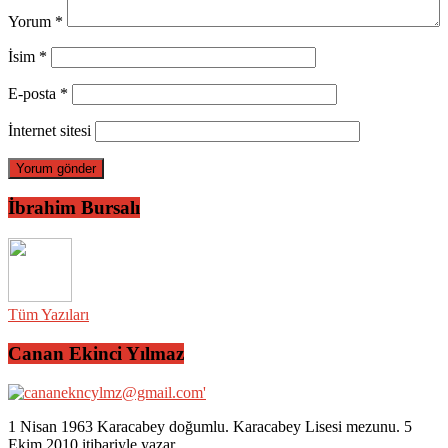
Yorum
*
İsim
*
E-posta
*
İnternet sitesi
İbrahim Bursalı
Tüm Yazıları
Canan Ekinci Yılmaz
1 Nisan 1963 Karacabey doğumlu. Karacabey Lisesi mezunu. 5
Ekim 2010 itibariyle yazar.