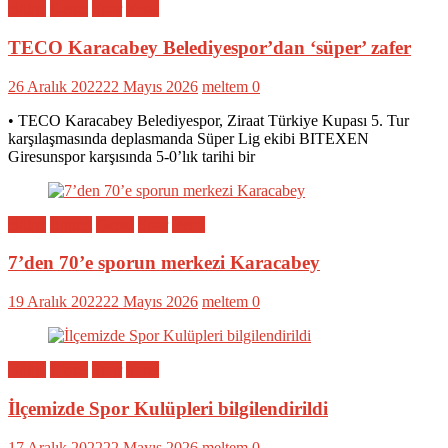
Bölge
Genel
Spor
Yerel
TECO Karacabey Belediyespor’dan ‘süper’ zafer
26 Aralık 2022
22 Mayıs 2026
meltem
0
• TECO Karacabey Belediyespor, Ziraat Türkiye Kupası 5. Tur
karşılaşmasında deplasmanda Süper Lig ekibi BITEXEN
Giresunspor karşısında 5-0’lık tarihi bir
Bölge
Eğitim
Genel
Spor
Yerel
7’den 70’e sporun merkezi Karacabey
19 Aralık 2022
22 Mayıs 2026
meltem
0
Bölge
Genel
Spor
Yerel
İlçemizde Spor Kulüpleri bilgilendirildi
17 Aralık 2022
22 Mayıs 2026
meltem
0