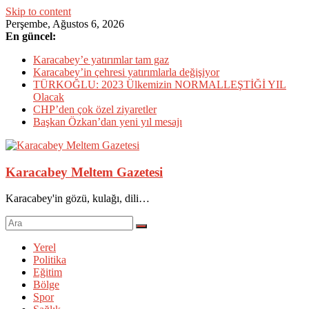
Skip to content
Perşembe, Ağustos 6, 2026
En güncel:
Karacabey’e yatırımlar tam gaz
Karacabey’in çehresi yatırımlarla değişiyor
TÜRKOĞLU: 2023 Ülkemizin NORMALLEŞTİĞİ YIL
Olacak
CHP’den çok özel ziyaretler
Başkan Özkan’dan yeni yıl mesajı
Karacabey Meltem Gazetesi
Karacabey'in gözü, kulağı, dili…
Yerel
Politika
Eğitim
Bölge
Spor