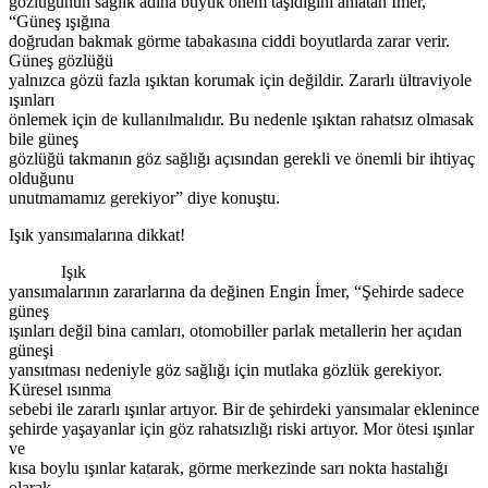
gözlüğünün sağlık adına büyük önem taşıdığını anlatan İmer,
“Güneş ışığına
doğrudan bakmak görme tabakasına ciddi boyutlarda zarar verir.
Güneş gözlüğü
yalnızca gözü fazla ışıktan korumak için değildir. Zararlı ültraviyole
ışınları
önlemek için de kullanılmalıdır. Bu nedenle ışıktan rahatsız olmasak
bile güneş
gözlüğü takmanın göz sağlığı açısından gerekli ve önemli bir ihtiyaç
olduğunu
unutmamamız gerekiyor” diye konuştu.
Işık yansımalarına dikkat!
Işık
yansımalarının zararlarına da değinen Engin İmer, “Şehirde sadece
güneş
ışınları değil bina camları, otomobiller parlak metallerin her açıdan
güneşi
yansıtması nedeniyle göz sağlığı için mutlaka gözlük gerekiyor.
Küresel ısınma
sebebi ile zararlı ışınlar artıyor. Bir de şehirdeki yansımalar eklenince
şehirde yaşayanlar için göz rahatsızlığı riski artıyor. Mor ötesi ışınlar
ve
kısa boylu ışınlar katarak, görme merkezinde sarı nokta hastalığı
olarak