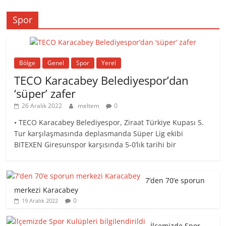
Spor
Bölge
Genel
Spor
Yerel
TECO Karacabey Belediyespor’dan
‘süper’ zafer
26 Aralık 2022
meltem
0
• TECO Karacabey Belediyespor, Ziraat Türkiye Kupası 5.
Tur karşılaşmasında deplasmanda Süper Lig ekibi
BITEXEN Giresunspor karşısında 5-0’lık tarihi bir
7’den 70’e sporun
merkezi Karacabey
0
19 Aralık 2022
İlçemizde Spor