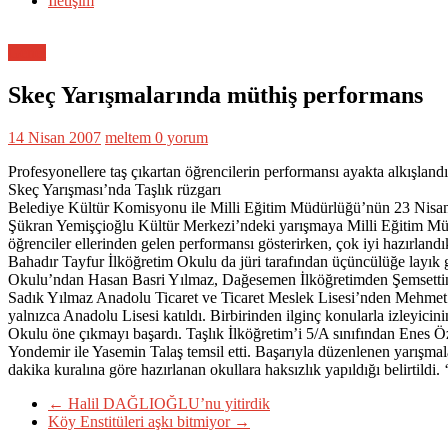
İletişim
Genel
Skeç Yarışmalarında müthiş performans
14 Nisan 2007
meltem
0 yorum
Profesyonellere taş çıkartan öğrencilerin performansı ayakta alkışlandı
Skeç Yarışması’nda Taşlık rüzgarı
Belediye Kültür Komisyonu ile Milli Eğitim Müdürlüğü’nün 23 Nisan
Şükran Yemişçioğlu Kültür Merkezi’ndeki yarışmaya Milli Eğitim Müdür 
öğrenciler ellerinden gelen performansı gösterirken, çok iyi hazırland
Bahadır Tayfur İlköğretim Okulu da jüri tarafından üçüncülüğe layık
Okulu’ndan Hasan Basri Yılmaz, Dağesemen İlköğretimden Şemsetti
Sadık Yılmaz Anadolu Ticaret ve Ticaret Meslek Lisesi’nden Mehmet Gü
yalnızca Anadolu Lisesi katıldı. Birbirinden ilginç konularla izleyicin
Okulu öne çıkmayı başardı. Taşlık İlköğretim’i 5/A sınıfından Enes Ö
Yondemir ile Yasemin Talaş temsil etti. Başarıyla düzenlenen yarışmal
dakika kuralına göre hazırlanan okullara haksızlık yapıldığı belirtildi
←
Halil DAĞLIOĞLU’nu yitirdik
Köy Enstitüleri aşkı bitmiyor
→