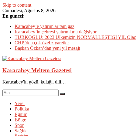
Skip to content
Cumartesi, Ağustos 8, 2026
En güncel:
Karacabey’e yatırımlar tam gaz
Karacabey’in çehresi yatırımlarla değişiyor
TÜRKOĞLU: 2023 Ülkemizin NORMALLEŞTİĞİ YIL Olac
CHP’den çok özel ziyaretler
Başkan Özkan’dan yeni yıl mesajı
Karacabey Meltem Gazetesi
Karacabey'in gözü, kulağı, dili…
Yerel
Politika
Eğitim
Bölge
Spor
Sağlık