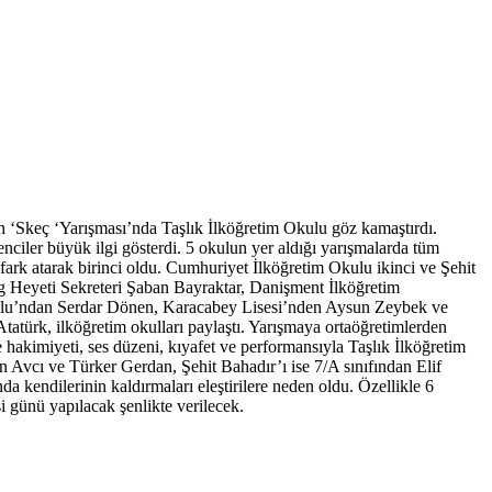
‘Skeç ‘Yarışması’nda Taşlık İlköğretim Okulu göz kamaştırdı.
ciler büyük ilgi gösterdi. 5 okulun yer aldığı yarışmalarda tüm
 fark atarak birinci oldu. Cumhuriyet İlköğretim Okulu ikinci ve Şehit
g Heyeti Sekreteri Şaban Bayraktar, Danişment İlköğretim
ulu’ndan Serdar Dönen, Karacabey Lisesi’nden Aysun Zeybek ve
atürk, ilköğretim okulları paylaştı. Yarışmaya ortaöğretimlerden
e hakimiyeti, ses düzeni, kıyafet ve performansıyla Taşlık İlköğretim
 Avcı ve Türker Gerdan, Şehit Bahadır’ı ise 7/A sınıfından Elif
 kendilerinin kaldırmaları eleştirilere neden oldu. Özellikle 6
i günü yapılacak şenlikte verilecek.