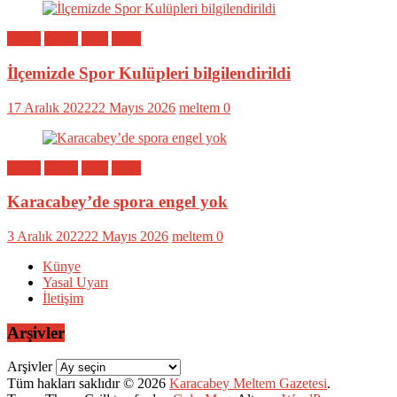
Bölge
Genel
Spor
Yerel
İlçemizde Spor Kulüpleri bilgilendirildi
17 Aralık 2022
22 Mayıs 2026
meltem
0
Bölge
Genel
Spor
Yerel
Karacabey’de spora engel yok
3 Aralık 2022
22 Mayıs 2026
meltem
0
Künye
Yasal Uyarı
İletişim
Arşivler
Arşivler
Tüm hakları saklıdır © 2026
Karacabey Meltem Gazetesi
.