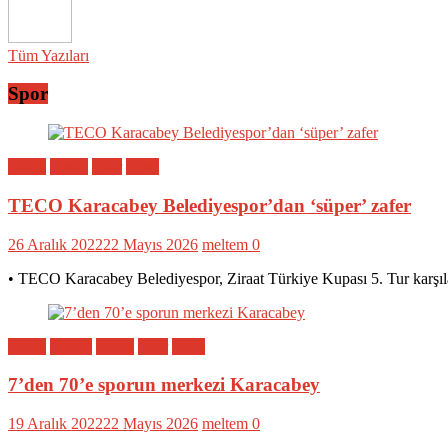
Tüm Yazıları
Spor
Bölge
Genel
Spor
Yerel
TECO Karacabey Belediyespor’dan ‘süper’ zafer
26 Aralık 2022
22 Mayıs 2026
meltem
0
• TECO Karacabey Belediyespor, Ziraat Türkiye Kupası 5. Tur karşıl
Bölge
Eğitim
Genel
Spor
Yerel
7’den 70’e sporun merkezi Karacabey
19 Aralık 2022
22 Mayıs 2026
meltem
0