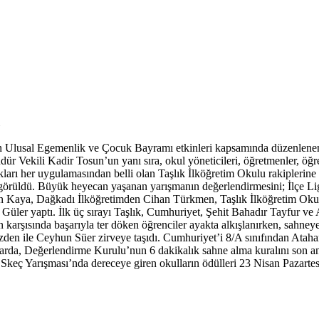
 Ulusal Egemenlik ve Çocuk Bayramı etkinleri kapsamında düzenlenen 
Vekili Kadir Tosun’un yanı sıra, okul yöneticileri, öğretmenler, öğren
ıkları her uygulamasından belli olan Taşlık İlköğretim Okulu rakiplerine
 görüldü. Büyük heyecan yaşanan yarışmanın değerlendirmesini; İlçe Li
n Kaya, Dağkadı İlköğretimden Cihan Türkmen, Taşlık İlköğretim Ok
ler yaptı. İlk üç sırayı Taşlık, Cumhuriyet, Şehit Bahadır Tayfur ve At
in karşısında başarıyla ter döken öğrenciler ayakta alkışlanırken, sahney
zden ile Ceyhun Süer zirveye taşıdı. Cumhuriyet’i 8/A sınıfından Atahan
arda, Değerlendirme Kurulu’nun 6 dakikalık sahne alma kuralını son anda
. ‘Skeç Yarışması’nda dereceye giren okulların ödülleri 23 Nisan Pazartes