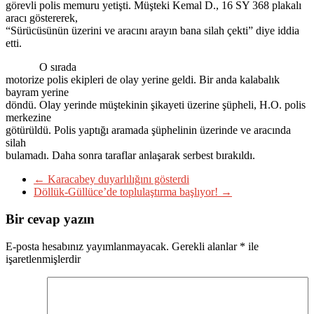
görevli polis memuru yetişti. Müşteki Kemal D., 16 SY 368 plakalı
aracı göstererek,
“Sürücüsünün üzerini ve aracını arayın bana silah çekti” diye iddia
etti.
O sırada
motorize polis ekipleri de olay yerine geldi. Bir anda kalabalık
bayram yerine
döndü. Olay yerinde müştekinin şikayeti üzerine şüpheli, H.O. polis
merkezine
götürüldü. Polis yaptığı aramada şüphelinin üzerinde ve aracında
silah
bulamadı. Daha sonra taraflar anlaşarak serbest bırakıldı.
←
Karacabey duyarlılığını gösterdi
Döllük-Güllüce’de toplulaştırma başlıyor!
→
Bir cevap yazın
E-posta hesabınız yayımlanmayacak.
Gerekli alanlar
*
ile
işaretlenmişlerdir