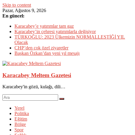
Skip to content
Pazar, Ağustos 9, 2026
En güncel:
Karacabey’e yatırımlar tam gaz
Karacabey’in çehresi yatırımlarla değişiyor
TÜRKOĞLU: 2023 Ülkemizin NORMALLEŞTİĞİ YIL
Olacak
CHP’den çok özel ziyaretler
Başkan Özkan’dan yeni yıl mesajı
Karacabey Meltem Gazetesi
Karacabey'in gözü, kulağı, dili…
Yerel
Politika
Eğitim
Bölge
Spor