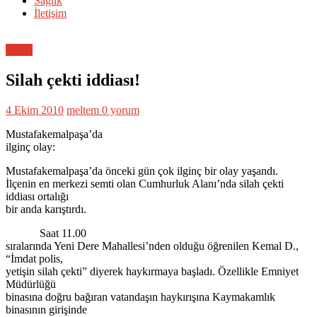
Sağlık
İletişim
Bölge
Silah çekti iddiası!
4 Ekim 2010
meltem
0 yorum
Mustafakemalpaşa’da
ilginç olay:
Mustafakemalpaşa’da önceki gün çok ilginç bir olay yaşandı.
İlçenin en merkezi semti olan Cumhurluk Alanı’nda silah çekti
iddiası ortalığı
bir anda karıştırdı.
Saat 11.00
sıralarında Yeni Dere Mahallesi’nden olduğu öğrenilen Kemal D.,
“İmdat polis,
yetişin silah çekti” diyerek haykırmaya başladı. Özellikle Emniyet
Müdürlüğü
binasına doğru bağıran vatandaşın haykırışına Kaymakamlık
binasının girişinde