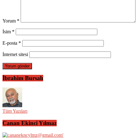
Yorum
*
İsim
*
E-posta
*
İnternet sitesi
İbrahim Bursalı
Tüm Yazıları
Canan Ekinci Yılmaz