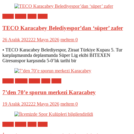
Bölge
Genel
Spor
Yerel
TECO Karacabey Belediyespor’dan ‘süper’ zafer
26 Aralık 2022
22 Mayıs 2026
meltem
0
• TECO Karacabey Belediyespor, Ziraat Türkiye Kupası 5. Tur
karşılaşmasında deplasmanda Süper Lig ekibi BITEXEN
Giresunspor karşısında 5-0’lık tarihi bir
Bölge
Eğitim
Genel
Spor
Yerel
7’den 70’e sporun merkezi Karacabey
19 Aralık 2022
22 Mayıs 2026
meltem
0
Bölge
Genel
Spor
Yerel