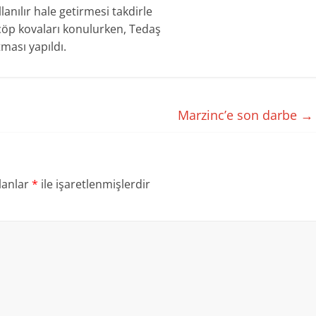
lanılır hale getirmesi takdirle
 çöp kovaları konulurken, Tedaş
atması yapıldı.
Marzinc’e son darbe
→
lanlar
*
ile işaretlenmişlerdir