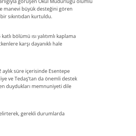
lığıyla görüşen Okul Müdürlüğü olumlu
i ve manevi büyük desteğini gören
bir sıkıntıdan kurtuldu.
katlı bölümü ısı yalıtımlı kaplama
tkenlere karşı dayanıklı hale
aylık süre içerisinde Esentepe
iye ve Tedaş’tan da önemli destek
kten duydukları memnuniyeti dile
belirterek, gerekli durumlarda