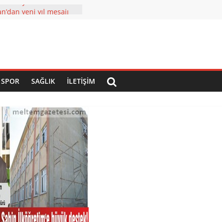
özel ziyaretler
n’dan yeni yıl mesajı
 yatırımlar tam gaz
 çehresi yatırımlarla
2023 Ülkemizin
İĞİ YIL Olacak
SPOR
SAĞLIK
İLETIŞIM