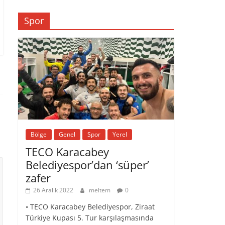
Spor
Bölge
Genel
Spor
Yerel
TECO Karacabey
Belediyespor’dan ‘süper’
zafer
26 Aralık 2022
meltem
0
• TECO Karacabey Belediyespor, Ziraat
Türkiye Kupası 5. Tur karşılaşmasında