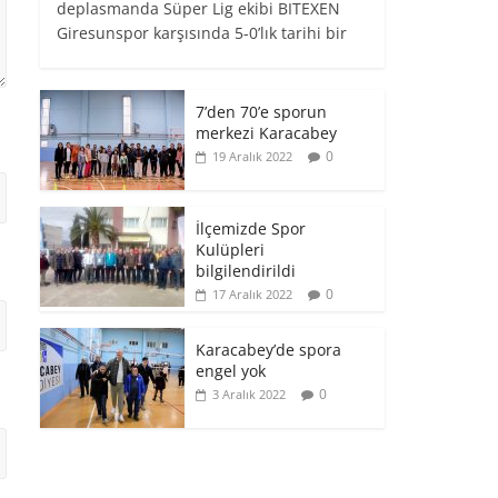
deplasmanda Süper Lig ekibi BITEXEN
Giresunspor karşısında 5-0’lık tarihi bir
7’den 70’e sporun
merkezi Karacabey
0
19 Aralık 2022
İlçemizde Spor
Kulüpleri
bilgilendirildi
0
17 Aralık 2022
Karacabey’de spora
engel yok
0
3 Aralık 2022