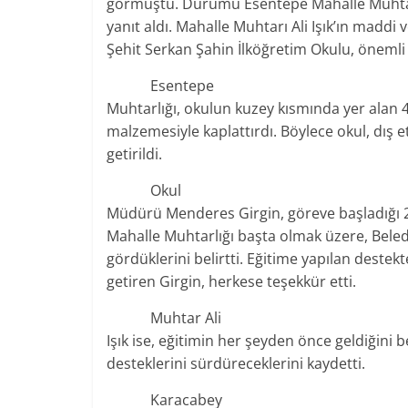
görmüştü. Durumu Esentepe Mahalle Muhtar
yanıt aldı. Mahalle Muhtarı Ali Işık’ın madd
Şehit Serkan Şahin İlköğretim Okulu, önemli 
Esentepe
Muhtarlığı, okulun kuzey kısmında yer alan 4 
malzemesiyle kaplattırdı. Böylece okul, dış e
getirildi.
Okul
Müdürü Menderes Girgin, göreve başladığı 2 
Mahalle Muhtarlığı başta olmak üzere, Beled
gördüklerini belirtti. Eğitime yapılan deste
getiren Girgin, herkese teşekkür etti.
Muhtar Ali
Işık ise, eğitimin her şeyden önce geldiğini 
desteklerini sürdüreceklerini kaydetti.
Karacabey