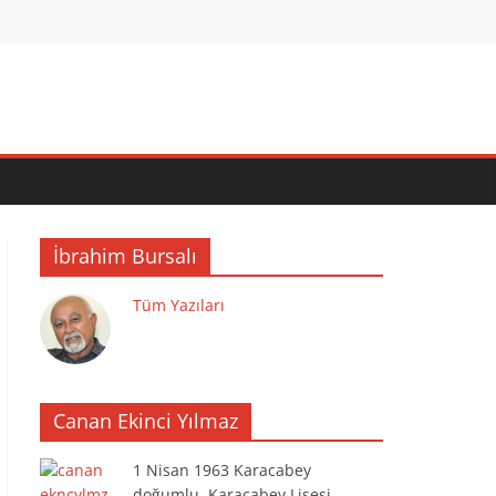
İbrahim Bursalı
Tüm Yazıları
Canan Ekinci Yılmaz
1 Nisan 1963 Karacabey
doğumlu. Karacabey Lisesi