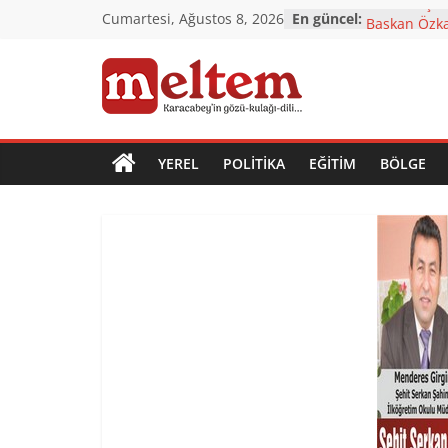
Skip
CHP’den çok 
Cumartesi, Ağustos 8, 2026
En güncel:
to
Başkan Özka
Karacabey’e
content
Karacabey’in
Karacabey
değişiyor
TÜRKOĞLU: 
NORMALLEŞT
Meltem
YEREL
POLITIKA
EĞITIM
BÖLGE
Gazetesi
Karacabey'in
gözü,
kulağı,
dili…