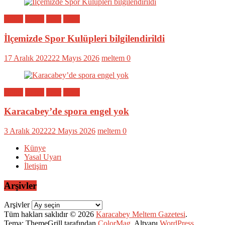
Bölge
Genel
Spor
Yerel
İlçemizde Spor Kulüpleri bilgilendirildi
17 Aralık 2022
22 Mayıs 2026
meltem
0
Bölge
Genel
Spor
Yerel
Karacabey’de spora engel yok
3 Aralık 2022
22 Mayıs 2026
meltem
0
Künye
Yasal Uyarı
İletişim
Arşivler
Arşivler
Tüm hakları saklıdır © 2026
Karacabey Meltem Gazetesi
.
Tema: ThemeGrill tarafından
ColorMag
. Altyapı
WordPress
.