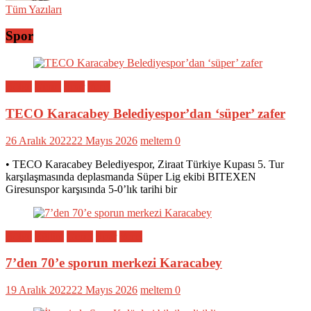
Tüm Yazıları
Spor
Bölge
Genel
Spor
Yerel
TECO Karacabey Belediyespor’dan ‘süper’ zafer
26 Aralık 2022
22 Mayıs 2026
meltem
0
• TECO Karacabey Belediyespor, Ziraat Türkiye Kupası 5. Tur
karşılaşmasında deplasmanda Süper Lig ekibi BITEXEN
Giresunspor karşısında 5-0’lık tarihi bir
Bölge
Eğitim
Genel
Spor
Yerel
7’den 70’e sporun merkezi Karacabey
19 Aralık 2022
22 Mayıs 2026
meltem
0