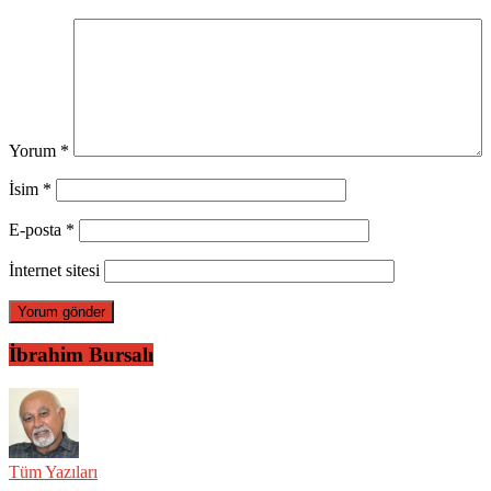
Yorum
*
İsim
*
E-posta
*
İnternet sitesi
İbrahim Bursalı
Tüm Yazıları