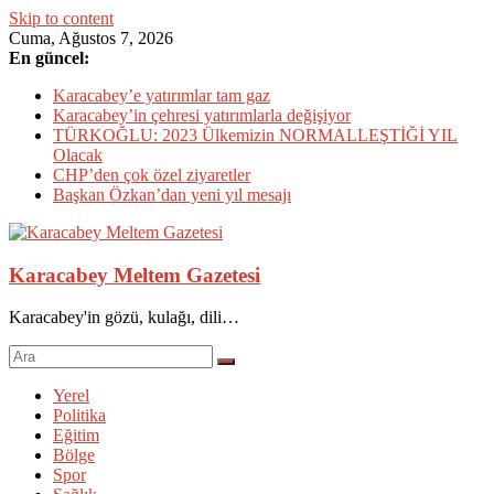
Skip to content
Cuma, Ağustos 7, 2026
En güncel:
Karacabey’e yatırımlar tam gaz
Karacabey’in çehresi yatırımlarla değişiyor
TÜRKOĞLU: 2023 Ülkemizin NORMALLEŞTİĞİ YIL
Olacak
CHP’den çok özel ziyaretler
Başkan Özkan’dan yeni yıl mesajı
Karacabey Meltem Gazetesi
Karacabey'in gözü, kulağı, dili…
Yerel
Politika
Eğitim
Bölge
Spor