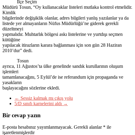
İlçe Seçim
Müdürü Tosun, “Oy kullanacaklar listeleri mutlaka kontrol etmelidir.
Kimlik
bilgilerinde değişiklik olanlar, adres bilgileri yanlış yazılanlar ya da
listede yer almayanların Nüfus Müdürlüğü’ne giderek gerekli
düzeltmeyi
yapmalıdır. Muhtarlık bölgesi askı listelerine ve yurtdışı seçmen
kütüğüne
yapılacak itirazların karara bağlanması için son gün 28 Haziran
2010’dur” dedi.
Tosun
ayrıca, 11 Ağustos’ta ülke genelinde sandık kurullarının oluşum
işlemleri
tamamlanacağını, 5 Eylül’de ise referandum için propaganda ve
yasakların
başlayacağını sözlerine ekledi.
←
Sessiz kalmak mı çıkış yolu
5/D sınıfı karnelerini aldı
→
Bir cevap yazın
E-posta hesabınız yayımlanmayacak.
Gerekli alanlar
*
ile
işaretlenmişlerdir