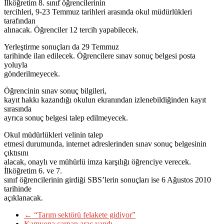
İlköğretim 8. sınıf öğrencilerinin
tercihleri, 9-23 Temmuz tarihleri arasında okul müdürlükleri
tarafından
alınacak. Öğrenciler 12 tercih yapabilecek.
Yerleştirme sonuçları da 29 Temmuz
tarihinde ilan edilecek. Öğrencilere sınav sonuç belgesi posta
yoluyla
gönderilmeyecek.
Öğrencinin sınav sonuç bilgileri,
kayıt hakkı kazandığı okulun ekranından izlenebildiğinden kayıt
sırasında
ayrıca sonuç belgesi talep edilmeyecek.
Okul müdürlükleri velinin talep
etmesi durumunda, internet adreslerinden sınav sonuç belgesinin
çıktısını
alacak, onaylı ve mühürlü imza karşılığı öğrenciye verecek.
İlköğretim 6. ve 7.
sınıf öğrencilerinin girdiği SBS’lerin sonuçları ise 6 Ağustos 2010
tarihinde
açıklanacak.
←
“Tarım sektörü felakete gidiyor”
Kamyona çarpan araç yandı
→