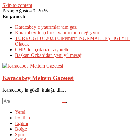
Skip to content
Pazar, Ağustos 9, 2026
En güncel:
Karacabey’e yatırımlar tam gaz
Karacabey’in çehresi yatırımlarla değişiyor
TÜRKOĞLU: 2023 Ülkemizin NORMALLEŞTİĞİ YIL
Olacak
CHP’den çok özel ziyaretler
Başkan Özkan’dan yeni yıl mesajı
Karacabey Meltem Gazetesi
Karacabey'in gözü, kulağı, dili…
Yerel
Politika
Eğitim
Bölge
Spor