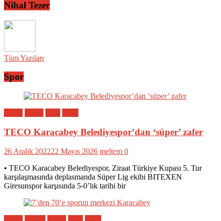
Nihal Tezer
Tüm Yazıları
Spor
Bölge
Genel
Spor
Yerel
TECO Karacabey Belediyespor’dan ‘süper’ zafer
26 Aralık 2022
22 Mayıs 2026
meltem
0
• TECO Karacabey Belediyespor, Ziraat Türkiye Kupası 5. Tur
karşılaşmasında deplasmanda Süper Lig ekibi BITEXEN
Giresunspor karşısında 5-0’lık tarihi bir
Bölge
Eğitim
Genel
Spor
Yerel