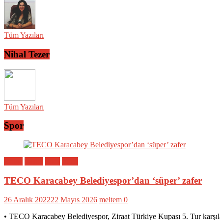
Tüm Yazıları
Nihal Tezer
Tüm Yazıları
Spor
Bölge
Genel
Spor
Yerel
TECO Karacabey Belediyespor’dan ‘süper’ zafer
26 Aralık 2022
22 Mayıs 2026
meltem
0
• TECO Karacabey Belediyespor, Ziraat Türkiye Kupası 5. Tur karşıl