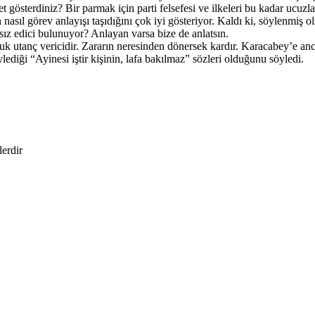
österdiniz? Bir parmak için parti felsefesi ve ilkeleri bu kadar ucuzlat
asıl görev anlayışı taşıdığını çok iyi gösteriyor. Kaldı ki, söylenmiş o
ız edici bulunuyor? Anlayan varsa bize de anlatsın.
 utanç vericidir. Zararın neresinden dönersek kardır. Karacabey’e ancak
ediği “Ayinesi iştir kişinin, lafa bakılmaz” sözleri olduğunu söyledi.
lerdir