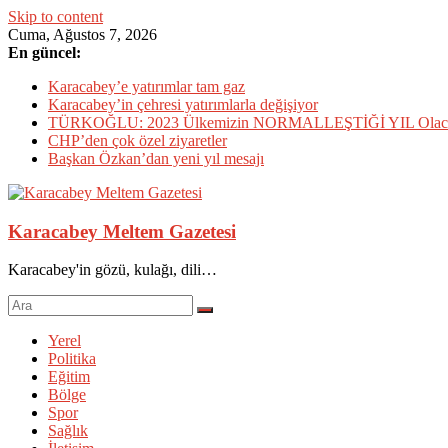
Skip to content
Cuma, Ağustos 7, 2026
En güncel:
Karacabey’e yatırımlar tam gaz
Karacabey’in çehresi yatırımlarla değişiyor
TÜRKOĞLU: 2023 Ülkemizin NORMALLEŞTİĞİ YIL Olac
CHP’den çok özel ziyaretler
Başkan Özkan’dan yeni yıl mesajı
Karacabey Meltem Gazetesi
Karacabey'in gözü, kulağı, dili…
Yerel
Politika
Eğitim
Bölge
Spor
Sağlık