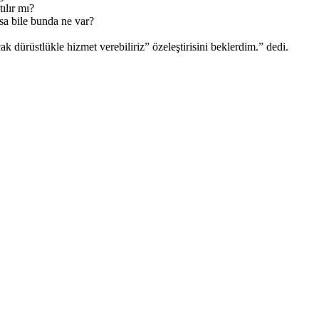
ılır mı?
lsa bile bunda ne var?
 dürüstlükle hizmet verebiliriz” özeleştirisini beklerdim.” dedi.