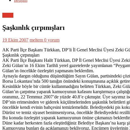
İletişim
Genel
Şaşkınlık çırpınışları
19 Ekim 2007
meltem
0 yorum
AK Parti İlçe Başkanı Türkkan, DP’li İl Genel Meclisi Üyesi Zeki Gü
Şaşkınlık çırpınışları
AK Parti İlçe Başkanı Halit Türkkan, DP İl Genel Meclisi Üyesi Zeki G
Zeki Gülan’ın 16 Ekim Tarihli yerel gazetelerde yayımlanan “Peygambe
Gülan’ın öncelikle özeleştiri yapmasını beklerdim.
Aynayla dargın olduğunu düşündüğüm Sayın Gülan, partisindeki çözülm
Borsa Lokantası’nda 500 tanığın önündeki konuşmasına açıklık getir
Kesinlikle böyle bir cümle kullanmadığını belirten Türkkan, Zeki Güla
Gülan’ın çarpıtma yaparak kamuoyunun kafasını karıştırmaya çalıştığı
oranımız, 22 Temmuz 2007’de yüzde 40.8’e çıkmıştır. Üye sayımız ise 1
DP’nin erimesinden ve giderek küçülmelerinden şaşkınlık belirtileri 
öncelikle kendi evinin bahçesini temizlemelidir. Belediyedeki pis kokula
Dürüst ve temiz siyaset benimseniyorsa, öncelikle Belediyedeki rezillik
Bu konuda özeleştiri yaparak kamuoyunun önüne çıkmanızı beklerdim. 
Düne kadar herkesten fazla eleştirdiğiniz Belediye Başkanı’na karşı 
Kamuoyuna bunları da açıklamanızı bekliyoruz. Encümen üyelerinin 2’si