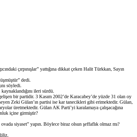
ındaki çırpınışlar” yattığına dikkat çeken Halit Türkkan, Sayın
düşmüştür” dedi.
nı söyledi.
kaynaklandığını ileri sürdü.
gelişen bir partidir. 3 Kasım 2002’de Karacabey’de yüzde 31 olan oy
en Zeki Gülan’ın partisi ise kar tanecikleri gibi erimektedir. Gülan,
aryolar üretmektedir. Gülan AK Parti’yi karalamaya çalışacağına
nluk içine girmiştir?
ovada siyaset” yapın. Böylece biraz olsun şeffaflık olmaz mı?
iliz.