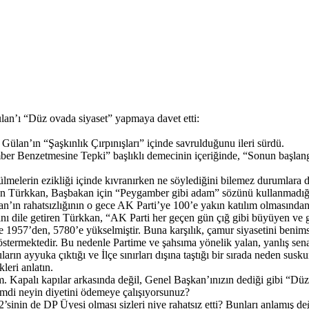
lan’ı “Düz ovada siyaset” yapmaya davet etti:
ülan’ın “Şaşkınlık Çırpınışları” içinde savrulduğunu ileri sürdü.
r Benzetmesine Tepki” başlıklı demecinin içeriğinde, “Sonun başlangıc
elerin ezikliği içinde kıvranırken ne söylediğini bilemez durumlara 
en Türkkan, Başbakan için “Peygamber gibi adam” sözünü kullanmadığı
n’ın rahatsızlığının o gece AK Parti’ye 100’e yakın katılım olmasından 
nı dile getiren Türkkan, “AK Parti her geçen gün çığ gibi büyüyen ve 
957’den, 5780’e yükselmiştir. Buna karşılık, çamur siyasetini benimsey
göstermektedir. Bu nedenle Partime ve şahsıma yönelik yalan, yanlış sen
rın ayyuka çıktığı ve İlçe sınırları dışına taştığı bir sırada neden susku
leri anlatın.
Kapalı kapılar arkasında değil, Genel Başkan’ınızın dediği gibi “Düz 
şimdi neyin diyetini ödemeye çalışıyorsunuz?
nin de DP Üyesi olması sizleri niye rahatsız etti? Bunları anlamış değ