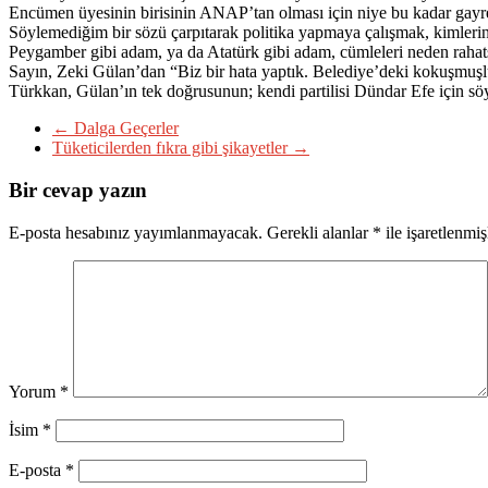
Encümen üyesinin birisinin ANAP’tan olması için niye bu kadar gayret g
Söylemediğim bir sözü çarpıtarak politika yapmaya çalışmak, kimlerin n
Peygamber gibi adam, ya da Atatürk gibi adam, cümleleri neden rahats
Sayın, Zeki Gülan’dan “Biz bir hata yaptık. Belediye’deki kokuşmuşluk
Türkkan, Gülan’ın tek doğrusunun; kendi partilisi Dündar Efe için söyl
←
Dalga Geçerler
Tüketicilerden fıkra gibi şikayetler
→
Bir cevap yazın
E-posta hesabınız yayımlanmayacak.
Gerekli alanlar
*
ile işaretlenmiş
Yorum
*
İsim
*
E-posta
*