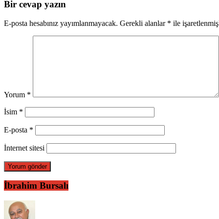
Bir cevap yazın
E-posta hesabınız yayımlanmayacak.
Gerekli alanlar
*
ile işaretlenmiş
Yorum
*
İsim
*
E-posta
*
İnternet sitesi
İbrahim Bursalı