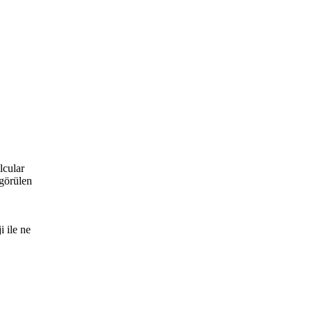
lcular
 görülen
 ile ne