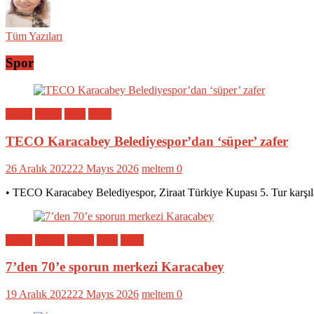
Tüm Yazıları
Spor
Bölge
Genel
Spor
Yerel
TECO Karacabey Belediyespor’dan ‘süper’ zafer
26 Aralık 2022
22 Mayıs 2026
meltem
0
• TECO Karacabey Belediyespor, Ziraat Türkiye Kupası 5. Tur karşıl
Bölge
Eğitim
Genel
Spor
Yerel
7’den 70’e sporun merkezi Karacabey
19 Aralık 2022
22 Mayıs 2026
meltem
0