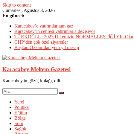
Skip to content
Cumartesi, Ağustos 8, 2026
En güncel:
Karacabey’e yatırımlar tam gaz
Karacabey’in çehresi yatırımlarla değişiyor
TÜRKOĞLU: 2023 Ülkemizin NORMALLEŞTİĞİ YIL Olac
CHP’den çok özel ziyaretler
Başkan Özkan’dan yeni yıl mesajı
Karacabey Meltem Gazetesi
Karacabey'in gözü, kulağı, dili…
Yerel
Politika
Eğitim
Bölge
Spor
Sağlık