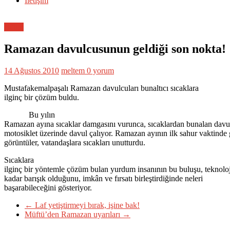
İletişim
Bölge
Ramazan davulcusunun geldiği son nokta!
14 Ağustos 2010
meltem
0 yorum
Mustafakemalpaşalı Ramazan davulcuları bunaltıcı sıcaklara
ilginç bir çözüm buldu.
Bu yılın
Ramazan ayına sıcaklar damgasını vurunca, sıcaklardan bunalan davu
motosiklet üzerinde davul çalıyor. Ramazan ayının ilk sahur vaktinde
görüntüler, vatandaşlara sıcakları unutturdu.
Sıcaklara
ilginç bir yöntemle çözüm bulan yurdum insanının bu buluşu, teknoloji
kadar barışık olduğunu, imkân ve fırsatı birleştirdiğinde neleri
başarabileceğini gösteriyor.
←
Laf yetiştirmeyi bırak, işine bak!
Müftü’den Ramazan uyarıları
→