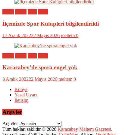
Bölge
Genel
Spor
Yerel
İlçemizde Spor Kulüpleri bilgilendirildi
17 Aralık 2022
22 Mayıs 2026
meltem
0
Bölge
Genel
Spor
Yerel
Karacabey’de spora engel yok
3 Aralık 2022
22 Mayıs 2026
meltem
0
Künye
Yasal Uyarı
İletişim
Arşivler
Arşivler
Tüm hakları saklıdır © 2026
Karacabey Meltem Gazetesi
.
Tema: ThemeGrill tarafından
ColorMag
. Altyapı
WordPress
.