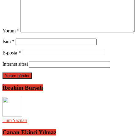
Yorum
*
İsim
*
E-posta
*
İnternet sitesi
İbrahim Bursalı
Tüm Yazıları
Canan Ekinci Yılmaz