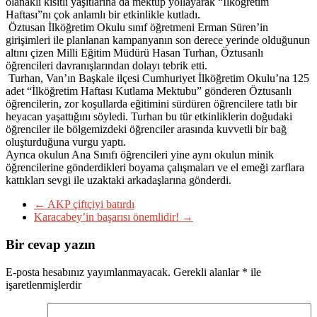
olanaklı kısıtlı yaşıtlarına da mektup yollayarak “İlköğretim
Haftası”nı çok anlamlı bir etkinlikle kutladı.
Öztusan İlköğretim Okulu sınıf öğretmeni Erman Süren’in
girişimleri ile planlanan kampanyanın son derece yerinde olduğunun
altını çizen Milli Eğitim Müdürü Hasan Turhan, Öztusanlı
öğrencileri davranışlarından dolayı tebrik etti.
Turhan, Van’ın Başkale ilçesi Cumhuriyet İlköğretim Okulu’na 125
adet “İlköğretim Haftası Kutlama Mektubu” gönderen Öztusanlı
öğrencilerin, zor koşullarda eğitimini sürdüren öğrencilere tatlı bir
heyacan yaşattığını söyledi. Turhan bu tür etkinliklerin doğudaki
öğrenciler ile bölgemizdeki öğrenciler arasında kuvvetli bir bağ
oluşturduğuna vurgu yaptı.
Ayrıca okulun Ana Sınıfı öğrencileri yine aynı okulun minik
öğrencilerine gönderdikleri boyama çalışmaları ve el emeği zarflara
kattıkları sevgi ile uzaktaki arkadaşlarına gönderdi.
←
AKP çiftçiyi batırdı
Karacabey’in başarısı önemlidir!
→
Bir cevap yazın
E-posta hesabınız yayımlanmayacak.
Gerekli alanlar
*
ile
işaretlenmişlerdir