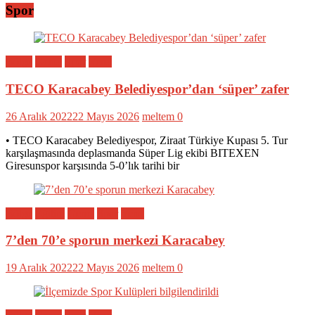
Spor
Bölge
Genel
Spor
Yerel
TECO Karacabey Belediyespor’dan ‘süper’ zafer
26 Aralık 2022
22 Mayıs 2026
meltem
0
• TECO Karacabey Belediyespor, Ziraat Türkiye Kupası 5. Tur
karşılaşmasında deplasmanda Süper Lig ekibi BITEXEN
Giresunspor karşısında 5-0’lık tarihi bir
Bölge
Eğitim
Genel
Spor
Yerel
7’den 70’e sporun merkezi Karacabey
19 Aralık 2022
22 Mayıs 2026
meltem
0