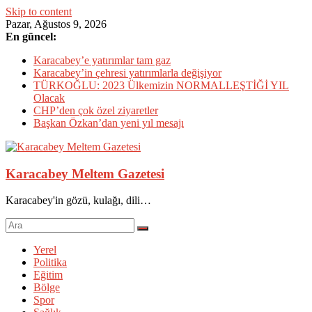
Skip to content
Pazar, Ağustos 9, 2026
En güncel:
Karacabey’e yatırımlar tam gaz
Karacabey’in çehresi yatırımlarla değişiyor
TÜRKOĞLU: 2023 Ülkemizin NORMALLEŞTİĞİ YIL
Olacak
CHP’den çok özel ziyaretler
Başkan Özkan’dan yeni yıl mesajı
Karacabey Meltem Gazetesi
Karacabey'in gözü, kulağı, dili…
Yerel
Politika
Eğitim
Bölge
Spor