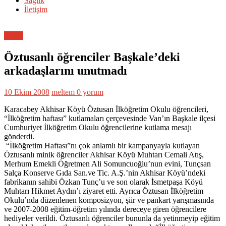
Sağlık
İletişim
Genel
Öztusanlı öğrenciler Başkale’deki
arkadaşlarını unutmadı
10 Ekim 2008
meltem
0 yorum
Karacabey Akhisar Köyü Öztusan İlköğretim Okulu öğrencileri,
“İlköğretim haftası” kutlamaları çerçevesinde Van’ın Başkale ilçesi
Cumhuriyet İlköğretim Okulu öğrencilerine kutlama mesajı
gönderdi.
“İlköğretim Haftası”nı çok anlamlı bir kampanyayla kutlayan
Öztusanlı minik öğrenciler Akhisar Köyü Muhtarı Cemali Atış,
Merhum Emekli Öğretmen Ali Somuncuoğlu’nun evini, Tunçsan
Salça Konserve Gıda San.ve Tic. A.Ş.’nin Akhisar Köyü’ndeki
fabrikanın sahibi Özkan Tunç’u ve son olarak İsmetpaşa Köyü
Muhtarı Hikmet Aydın’ı ziyaret etti. Ayrıca Öztusan İlköğretim
Okulu’nda düzenlenen komposizyon, şiir ve pankart yarışmasında
ve 2007-2008 eğitim-öğretim yılında dereceye giren öğrencilere
hediyeler verildi. Öztusanlı öğrenciler bununla da yetinmeyip eğitim