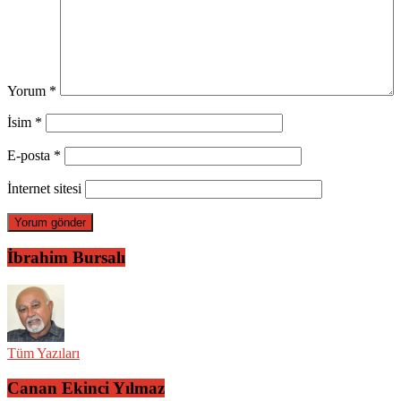
Yorum
*
İsim
*
E-posta
*
İnternet sitesi
İbrahim Bursalı
Tüm Yazıları
Canan Ekinci Yılmaz