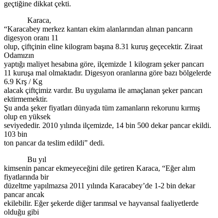
geçtiğine dikkat çekti.
Karaca,
“Karacabey merkez kantarı ekim alanlarından alınan pancarın
digesyon oranı 11
olup, çiftçinin eline kilogram başına 8.31 kuruş geçecektir. Ziraat
Odamızın
yaptığı maliyet hesabına göre, ilçemizde 1 kilogram şeker pancarı
11 kuruşa mal olmaktadır. Digesyon oranlarına göre bazı bölgelerde
6.9 Krş / Kg
alacak çiftçimiz vardır. Bu uygulama ile amaçlanan şeker pancarı
ektirmemektir.
Şu anda şeker fiyatları dünyada tüm zamanların rekorunu kırmış
olup en yüksek
seviyededir. 2010 yılında ilçemizde, 14 bin 500 dekar pancar ekildi.
103 bin
ton pancar da teslim edildi” dedi.
Bu yıl
kimsenin pancar ekmeyeceğini dile getiren Karaca, “Eğer alım
fiyatlarında bir
düzeltme yapılmazsa 2011 yılında Karacabey’de 1-2 bin dekar
pancar ancak
ekilebilir. Eğer şekerde diğer tarımsal ve hayvansal faaliyetlerde
olduğu gibi