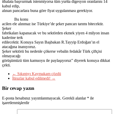
ithalata başvurmak istenmiyorsa tüm yurtta digesyon oranlarını 14
kabul edip,
alınan pancarlara buna göre fiyat uygulanması gerekiyor.
Bu konu
acilen ele alınmaz ise Türkiye’de şeker pancarı tarımı bitecektir.
Şeker
fabrikaları kapanacak ve bu sektörden ekmek yiyen 4 milyon insan
kaderine terk
edilecektir. Konuya Sayın Başbakan R.Tayyip Erdoğan’ın el
atacağına inanıyoruz.
Şeker sektörü bu nedenle çökerse vebalin fedakâr Türk çiftçisi
olmayacağı
görüşümüzü tüm kamuoyu ile paylaşıyoruz” diyerek konuya dikkat
çekti.
←
Sıkıntıyı Kaymakam çözdü
İtirazlar kabul edilmedi!
→
Bir cevap yazın
E-posta hesabınız yayımlanmayacak.
Gerekli alanlar
*
ile
işaretlenmişlerdir