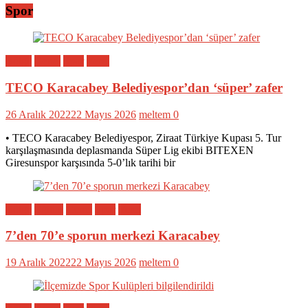
Spor
Bölge
Genel
Spor
Yerel
TECO Karacabey Belediyespor’dan ‘süper’ zafer
26 Aralık 2022
22 Mayıs 2026
meltem
0
• TECO Karacabey Belediyespor, Ziraat Türkiye Kupası 5. Tur
karşılaşmasında deplasmanda Süper Lig ekibi BITEXEN
Giresunspor karşısında 5-0’lık tarihi bir
Bölge
Eğitim
Genel
Spor
Yerel
7’den 70’e sporun merkezi Karacabey
19 Aralık 2022
22 Mayıs 2026
meltem
0