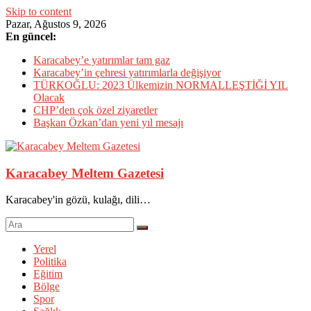
Skip to content
Pazar, Ağustos 9, 2026
En güncel:
Karacabey’e yatırımlar tam gaz
Karacabey’in çehresi yatırımlarla değişiyor
TÜRKOĞLU: 2023 Ülkemizin NORMALLEŞTİĞİ YIL
Olacak
CHP’den çok özel ziyaretler
Başkan Özkan’dan yeni yıl mesajı
Karacabey Meltem Gazetesi
Karacabey'in gözü, kulağı, dili…
Yerel
Politika
Eğitim
Bölge
Spor