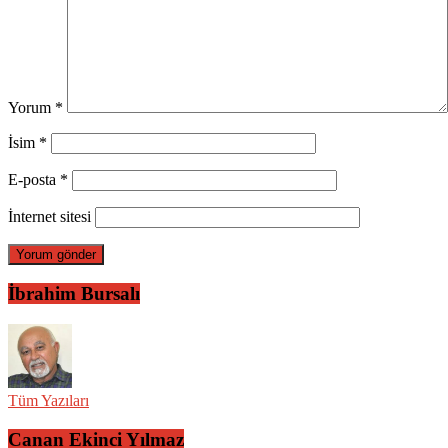
Yorum
*
İsim
*
E-posta
*
İnternet sitesi
İbrahim Bursalı
Tüm Yazıları
Canan Ekinci Yılmaz