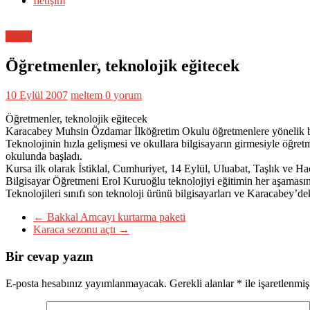
İletişim
Genel
Öğretmenler, teknolojik eğitecek
10 Eylül 2007
meltem
0 yorum
Öğretmenler, teknolojik eğitecek
Karacabey Muhsin Özdamar İlköğretim Okulu öğretmenlere yönelik bilg
Teknolojinin hızla gelişmesi ve okullara bilgisayarın girmesiyle öğr
okulunda başladı.
Kursa ilk olarak İstiklal, Cumhuriyet, 14 Eylül, Uluabat, Taşlık ve 
Bilgisayar Öğretmeni Erol Kuruoğlu teknolojiyi eğitimin her aşaması
Teknolojileri sınıfı son teknoloji ürünü bilgisayarları ve Karacabey’deki
←
Bakkal Amcayı kurtarma paketi
Karaca sezonu açtı
→
Bir cevap yazın
E-posta hesabınız yayımlanmayacak.
Gerekli alanlar
*
ile işaretlenmiş