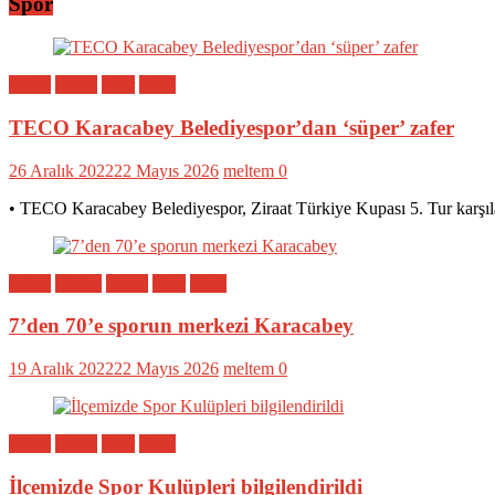
Spor
Bölge
Genel
Spor
Yerel
TECO Karacabey Belediyespor’dan ‘süper’ zafer
26 Aralık 2022
22 Mayıs 2026
meltem
0
• TECO Karacabey Belediyespor, Ziraat Türkiye Kupası 5. Tur karşıl
Bölge
Eğitim
Genel
Spor
Yerel
7’den 70’e sporun merkezi Karacabey
19 Aralık 2022
22 Mayıs 2026
meltem
0
Bölge
Genel
Spor
Yerel
İlçemizde Spor Kulüpleri bilgilendirildi