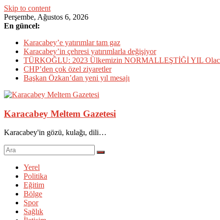
Skip to content
Perşembe, Ağustos 6, 2026
En güncel:
Karacabey’e yatırımlar tam gaz
Karacabey’in çehresi yatırımlarla değişiyor
TÜRKOĞLU: 2023 Ülkemizin NORMALLEŞTİĞİ YIL Olac
CHP’den çok özel ziyaretler
Başkan Özkan’dan yeni yıl mesajı
Karacabey Meltem Gazetesi
Karacabey'in gözü, kulağı, dili…
Yerel
Politika
Eğitim
Bölge
Spor
Sağlık