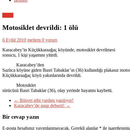
İletişim
Genel
Motosiklet devrildi: 1 ölü
6 Eylül 2010
meltem
0 yorum
Karacabey’in Küçükkaraağaç köyünde, motosiklet devrilmesi
sonucu, 1 kişi yaşamını yitirdi.
Karacabey’den
Sazlıca köyüne giden Basri Tabaklar’ın (36) kullandığı plakasız motos
Küçükkaraağaç köyü yakınlarında devrildi.
Motosiklet
sürücüsü Basri Tabaklar (36), olay yerinde hayatını kaybetti.
←
Rüşvet gibi yardım yapılıyor!
Karacabey’de gasp dehşeti!
→
Bir cevap yazın
E-posta hesabınız yayımlanmayacak.
Gerekli alanlar
*
ile işaretlenmiş