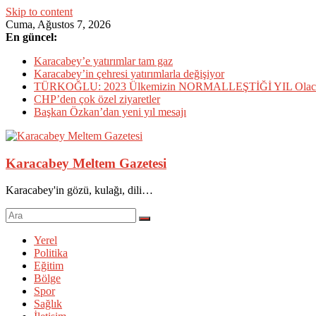
Skip to content
Cuma, Ağustos 7, 2026
En güncel:
Karacabey’e yatırımlar tam gaz
Karacabey’in çehresi yatırımlarla değişiyor
TÜRKOĞLU: 2023 Ülkemizin NORMALLEŞTİĞİ YIL Olac
CHP’den çok özel ziyaretler
Başkan Özkan’dan yeni yıl mesajı
Karacabey Meltem Gazetesi
Karacabey'in gözü, kulağı, dili…
Yerel
Politika
Eğitim
Bölge
Spor
Sağlık