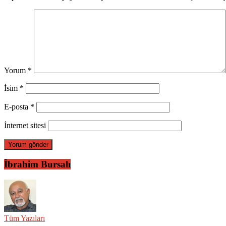
Yorum
*
İsim
*
E-posta
*
İnternet sitesi
İbrahim Bursalı
Tüm Yazıları