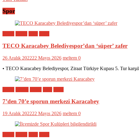
Spor
Bölge
Genel
Spor
Yerel
TECO Karacabey Belediyespor’dan ‘süper’ zafer
26 Aralık 2022
22 Mayıs 2026
meltem
0
• TECO Karacabey Belediyespor, Ziraat Türkiye Kupası 5. Tur karşıl
Bölge
Eğitim
Genel
Spor
Yerel
7’den 70’e sporun merkezi Karacabey
19 Aralık 2022
22 Mayıs 2026
meltem
0
Bölge
Genel
Spor
Yerel