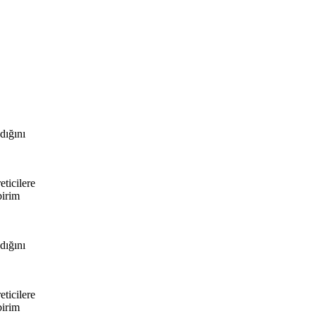
dığını
eticilere
birim
dığını
eticilere
birim