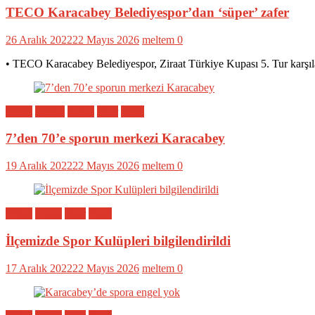
TECO Karacabey Belediyespor’dan ‘süper’ zafer
26 Aralık 2022
22 Mayıs 2026
meltem
0
• TECO Karacabey Belediyespor, Ziraat Türkiye Kupası 5. Tur karşıl
Bölge
Eğitim
Genel
Spor
Yerel
7’den 70’e sporun merkezi Karacabey
19 Aralık 2022
22 Mayıs 2026
meltem
0
Bölge
Genel
Spor
Yerel
İlçemizde Spor Kulüpleri bilgilendirildi
17 Aralık 2022
22 Mayıs 2026
meltem
0