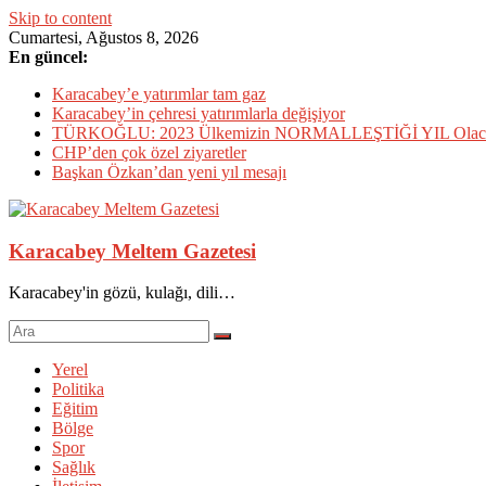
Skip to content
Cumartesi, Ağustos 8, 2026
En güncel:
Karacabey’e yatırımlar tam gaz
Karacabey’in çehresi yatırımlarla değişiyor
TÜRKOĞLU: 2023 Ülkemizin NORMALLEŞTİĞİ YIL Olac
CHP’den çok özel ziyaretler
Başkan Özkan’dan yeni yıl mesajı
Karacabey Meltem Gazetesi
Karacabey'in gözü, kulağı, dili…
Yerel
Politika
Eğitim
Bölge
Spor
Sağlık