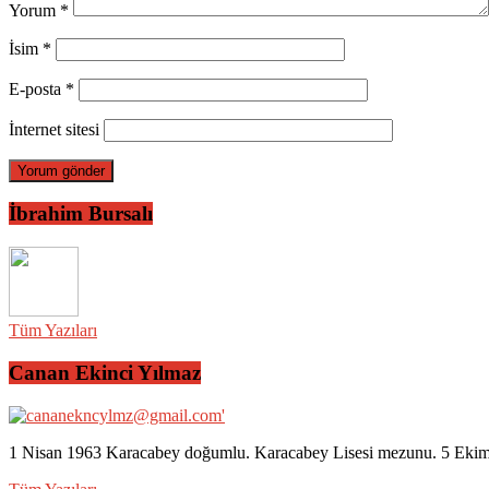
Yorum
*
İsim
*
E-posta
*
İnternet sitesi
İbrahim Bursalı
Tüm Yazıları
Canan Ekinci Yılmaz
1 Nisan 1963 Karacabey doğumlu. Karacabey Lisesi mezunu. 5 Ekim 2