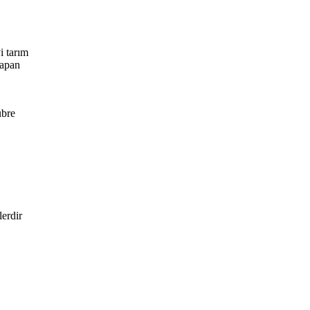
i tarım
yapan
übre
lerdir