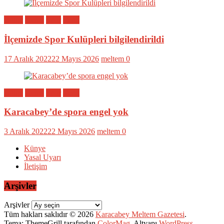
Bölge
Genel
Spor
Yerel
İlçemizde Spor Kulüpleri bilgilendirildi
17 Aralık 2022
22 Mayıs 2026
meltem
0
Bölge
Genel
Spor
Yerel
Karacabey’de spora engel yok
3 Aralık 2022
22 Mayıs 2026
meltem
0
Künye
Yasal Uyarı
İletişim
Arşivler
Arşivler
Tüm hakları saklıdır © 2026
Karacabey Meltem Gazetesi
.
Tema: ThemeGrill tarafından
ColorMag
. Altyapı
WordPress
.