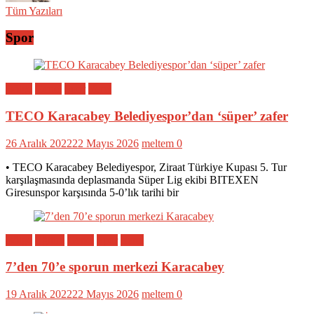
Tüm Yazıları
Spor
Bölge
Genel
Spor
Yerel
TECO Karacabey Belediyespor’dan ‘süper’ zafer
26 Aralık 2022
22 Mayıs 2026
meltem
0
• TECO Karacabey Belediyespor, Ziraat Türkiye Kupası 5. Tur
karşılaşmasında deplasmanda Süper Lig ekibi BITEXEN
Giresunspor karşısında 5-0’lık tarihi bir
Bölge
Eğitim
Genel
Spor
Yerel
7’den 70’e sporun merkezi Karacabey
19 Aralık 2022
22 Mayıs 2026
meltem
0