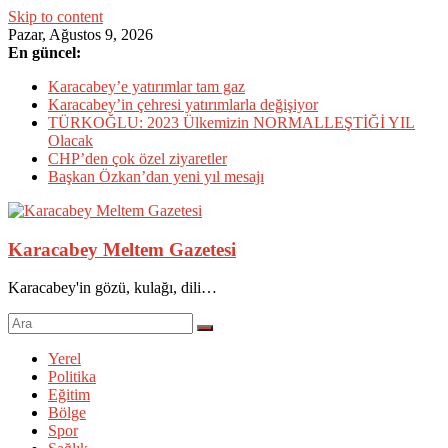
Skip to content
Pazar, Ağustos 9, 2026
En güncel:
Karacabey’e yatırımlar tam gaz
Karacabey’in çehresi yatırımlarla değişiyor
TÜRKOĞLU: 2023 Ülkemizin NORMALLEŞTİĞİ YIL
Olacak
CHP’den çok özel ziyaretler
Başkan Özkan’dan yeni yıl mesajı
Karacabey Meltem Gazetesi
Karacabey'in gözü, kulağı, dili…
Yerel
Politika
Eğitim
Bölge
Spor