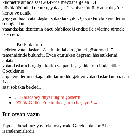
kilometre altında saat 20.49’da meydana gelen 4,4
büyüklüğündeki deprem, yaklaşık 5 saniye sürdü. Karacabey’de
korku ve panik
yaşayan bazı vatandaşlar, sokaklara çıktı. Çocuklarıyla kendilerini
sokağa atan
vatandaşlar, depremin öncü olabileceği endişe ile evlerine girmek
istemedi.
Korktuklarını
belirten vatandaşlar, “Allah bir daha o günleri göstermesin”
temennisinde bulundu. Evde otururken depremi hissettiklerini
anlatan
vatandaşların birçoğu, korku ve panik yaşadıklarını ifade ettiler.
Çocuklarını
alıp kendilerini sokağa attıklarını dile getiren vatandaşlardan bazıları
1-2
saat sokakta bekledi.
←
Karacabey duyarlılığını gösterdi
Döllük-Güllüce’de toplulaştırma başlıyor!
→
Bir cevap yazın
E-posta hesabınız yayımlanmayacak.
Gerekli alanlar
*
ile
işaretlenmişlerdir