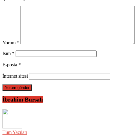
Yorum
*
İsim
*
E-posta
*
İnternet sitesi
İbrahim Bursalı
Tüm Yazıları