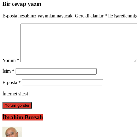
Bir cevap yazın
E-posta hesabınız yayımlanmayacak.
Gerekli alanlar
*
ile işaretlenmiş
Yorum
*
İsim
*
E-posta
*
İnternet sitesi
İbrahim Bursalı