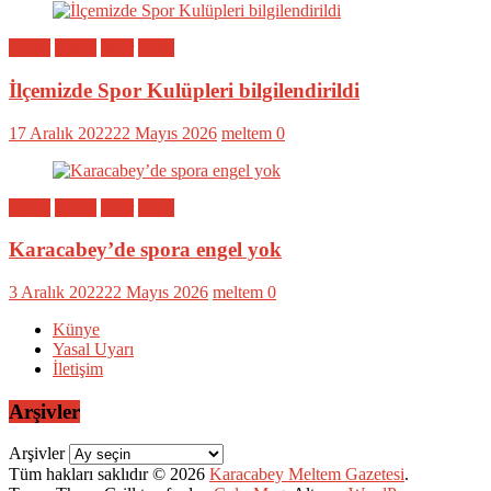
Bölge
Genel
Spor
Yerel
İlçemizde Spor Kulüpleri bilgilendirildi
17 Aralık 2022
22 Mayıs 2026
meltem
0
Bölge
Genel
Spor
Yerel
Karacabey’de spora engel yok
3 Aralık 2022
22 Mayıs 2026
meltem
0
Künye
Yasal Uyarı
İletişim
Arşivler
Arşivler
Tüm hakları saklıdır © 2026
Karacabey Meltem Gazetesi
.