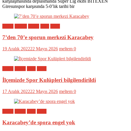
karşılaşmasında deplasmanda Süper Lig ekibi BITEXEN
Giresunspor karşısında 5-0’lık tarihi bir
Bölge
Eğitim
Genel
Spor
Yerel
7’den 70’e sporun merkezi Karacabey
19 Aralık 2022
22 Mayıs 2026
meltem
0
Bölge
Genel
Spor
Yerel
İlçemizde Spor Kulüpleri bilgilendirildi
17 Aralık 2022
22 Mayıs 2026
meltem
0
Bölge
Genel
Spor
Yerel
Karacabey’de spora engel yok