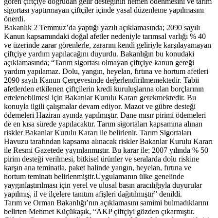
gören çiftçiye doğrudan gelir desteğinin hemen ödenmesini ve tarım
sigortası yaptırmayan çiftçiler içinde yasal düzenleme yapılmasını
önerdi.
Bakanlık 2 Temmuz’da yaptığı yazılı açıklamasında; 2090 sayılı
Kanun kapsamındaki doğal afetler nedeniyle tarımsal varlığı % 40
ve üzerinde zarar görenlerle, zararını kendi geliriyle karşılayamayan
çiftçiye yardım yapılacağını duyurdu. Bakanlığın bu konudaki
açıklamasında; “Tarım sigortası olmayan çiftçiye kanun gereği
yardım yapılamaz. Dolu, yangın, heyelan, fırtına ve hortum afetleri
2090 sayılı Kanun Çerçevesinde değerlendirilmemektedir. Tabii
afetlerden etkilenen çiftçilerin kredi kuruluşlarına olan borçlarının
ertelenebilmesi için Bakanlar Kurulu Kararı gerekmektedir. Bu
konuyla ilgili çalışmalar devam ediyor. Mazot ve gübre desteği
ödemeleri Haziran ayında yapılmıştır. Dane mısır pirimi ödemeleri
de en kısa sürede yapılacaktır. Tarım sigortaları kapsamına alınan
riskler Bakanlar Kurulu Kararı ile belirlenir. Tarım Sigortaları
Havuzu tarafından kapsama alınacak riskler Bakanlar Kurulu Kararı
ile Resmi Gazetede yayınlanmıştır. Bu karar ile; 2007 yılında % 50
pirim desteği verilmesi, bitkisel ürünler ve seralarda dolu riskine
karşın ana teminatla, paket halinde yangın, heyelan, fırtına ve
hortum teminatı belirlenmiştir.Uygulamanın ülke genelinde
yaygınlaştırılması için yerel ve ulusal basın aracılığıyla duyurular
yapılmış, il ve ilçelere tanıtım afişleri dağıtılmıştır” denildi.
Tarım ve Orman Bakanlığı’nın açıklamasını samimi bulmadıklarını
belirten Mehmet Küçükaşık, “AKP çiftçiyi gözden çıkarmıştır.