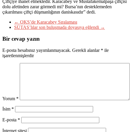
Çiftçiye ihanet etmektedir. Karacabey ve Mustafakemalpaşa çiftçisi
dolu afetinden zarar görmedi mi? Bursa’nın desteklemeden
çıkarılması çiftçi düşmanlığının daniskasıdır” dedi.
←
OKS’de Karacabey Sıralaması
SÜTAŞ’lılar son buluşmada doyasıya eğlendi
→
Bir cevap yazın
E-posta hesabınız yayımlanmayacak.
Gerekli alanlar
*
ile
işaretlenmişlerdir
Yorum
*
İsim
*
E-posta
*
İnternet sitesi