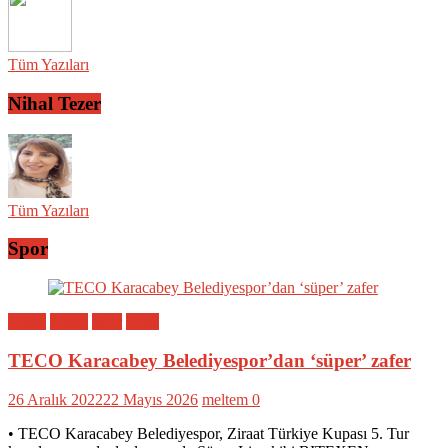
Tüm Yazıları
Nihal Tezer
Tüm Yazıları
Spor
Bölge
Genel
Spor
Yerel
TECO Karacabey Belediyespor’dan ‘süper’ zafer
26 Aralık 2022
22 Mayıs 2026
meltem
0
• TECO Karacabey Belediyespor, Ziraat Türkiye Kupası 5. Tur