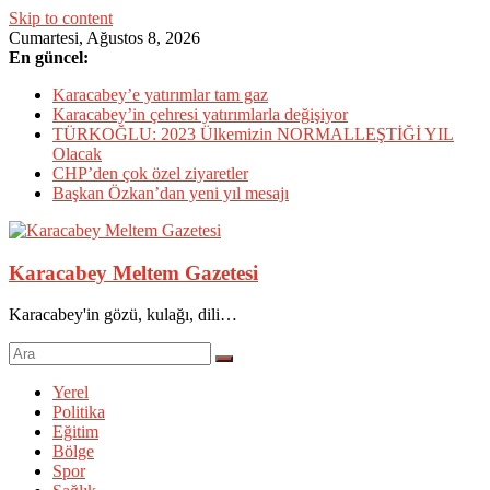
Skip to content
Cumartesi, Ağustos 8, 2026
En güncel:
Karacabey’e yatırımlar tam gaz
Karacabey’in çehresi yatırımlarla değişiyor
TÜRKOĞLU: 2023 Ülkemizin NORMALLEŞTİĞİ YIL
Olacak
CHP’den çok özel ziyaretler
Başkan Özkan’dan yeni yıl mesajı
Karacabey Meltem Gazetesi
Karacabey'in gözü, kulağı, dili…
Yerel
Politika
Eğitim
Bölge
Spor