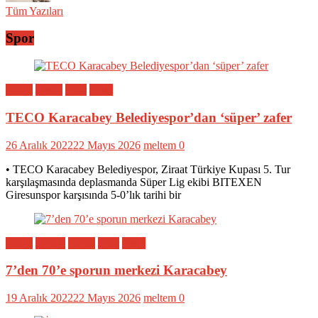
Tüm Yazıları
Spor
Bölge
Genel
Spor
Yerel
TECO Karacabey Belediyespor’dan ‘süper’ zafer
26 Aralık 2022
22 Mayıs 2026
meltem
0
• TECO Karacabey Belediyespor, Ziraat Türkiye Kupası 5. Tur
karşılaşmasında deplasmanda Süper Lig ekibi BITEXEN
Giresunspor karşısında 5-0’lık tarihi bir
Bölge
Eğitim
Genel
Spor
Yerel
7’den 70’e sporun merkezi Karacabey
19 Aralık 2022
22 Mayıs 2026
meltem
0