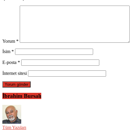
Yorum
*
İsim
*
E-posta
*
İnternet sitesi
İbrahim Bursalı
Tüm Yazıları