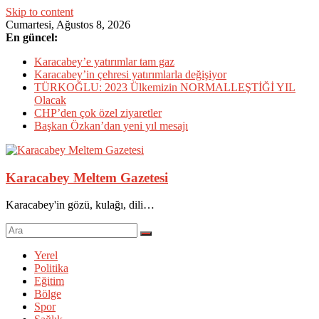
Skip to content
Cumartesi, Ağustos 8, 2026
En güncel:
Karacabey’e yatırımlar tam gaz
Karacabey’in çehresi yatırımlarla değişiyor
TÜRKOĞLU: 2023 Ülkemizin NORMALLEŞTİĞİ YIL
Olacak
CHP’den çok özel ziyaretler
Başkan Özkan’dan yeni yıl mesajı
Karacabey Meltem Gazetesi
Karacabey'in gözü, kulağı, dili…
Yerel
Politika
Eğitim
Bölge
Spor