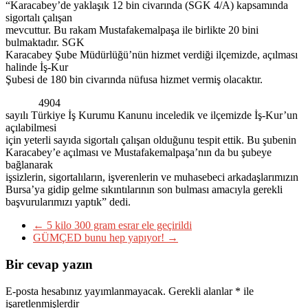
“Karacabey’de yaklaşık 12 bin civarında (SGK 4/A) kapsamında
sigortalı çalışan
mevcuttur. Bu rakam Mustafakemalpaşa ile birlikte 20 bini
bulmaktadır. SGK
Karacabey Şube Müdürlüğü’nün hizmet verdiği ilçemizde, açılması
halinde İş-Kur
Şubesi de 180 bin civarında nüfusa hizmet vermiş olacaktır.
4904
sayılı Türkiye İş Kurumu Kanunu inceledik ve ilçemizde İş-Kur’un
açılabilmesi
için yeterli sayıda sigortalı çalışan olduğunu tespit ettik. Bu şubenin
Karacabey’e açılması ve Mustafakemalpaşa’nın da bu şubeye
bağlanarak
işsizlerin, sigortalıların, işverenlerin ve muhasebeci arkadaşlarımızın
Bursa’ya gidip gelme sıkıntılarının son bulması amacıyla gerekli
başvurularımızı yaptık” dedi.
←
5 kilo 300 gram esrar ele geçirildi
GÜMÇED bunu hep yapıyor!
→
Bir cevap yazın
E-posta hesabınız yayımlanmayacak.
Gerekli alanlar
*
ile
işaretlenmişlerdir