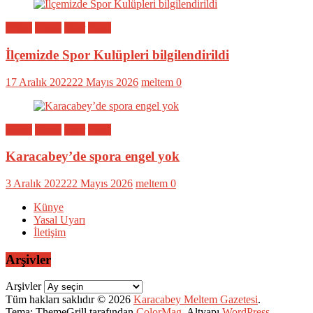
Bölge
Genel
Spor
Yerel
İlçemizde Spor Kulüpleri bilgilendirildi
17 Aralık 2022
22 Mayıs 2026
meltem
0
Bölge
Genel
Spor
Yerel
Karacabey’de spora engel yok
3 Aralık 2022
22 Mayıs 2026
meltem
0
Künye
Yasal Uyarı
İletişim
Arşivler
Arşivler
Tüm hakları saklıdır © 2026
Karacabey Meltem Gazetesi
.
Tema: ThemeGrill tarafından
ColorMag
. Altyapı
WordPress
.