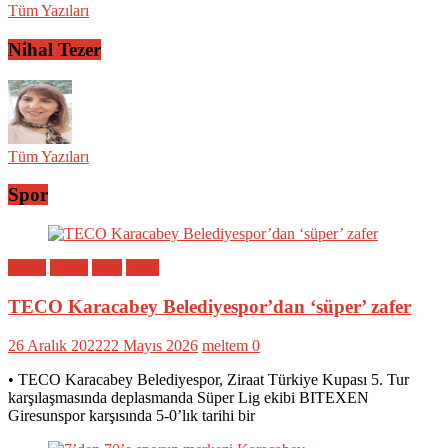
Tüm Yazıları
Nihal Tezer
Tüm Yazıları
Spor
Bölge
Genel
Spor
Yerel
TECO Karacabey Belediyespor’dan ‘süper’ zafer
26 Aralık 2022
22 Mayıs 2026
meltem
0
• TECO Karacabey Belediyespor, Ziraat Türkiye Kupası 5. Tur
karşılaşmasında deplasmanda Süper Lig ekibi BITEXEN
Giresunspor karşısında 5-0’lık tarihi bir