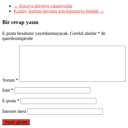
←
Kazaya davetiye çıkartıyorlar
Kızılay, kurban bayramı için kampanya başlattı
→
Bir cevap yazın
E-posta hesabınız yayımlanmayacak.
Gerekli alanlar
*
ile
işaretlenmişlerdir
Yorum
*
İsim
*
E-posta
*
İnternet sitesi