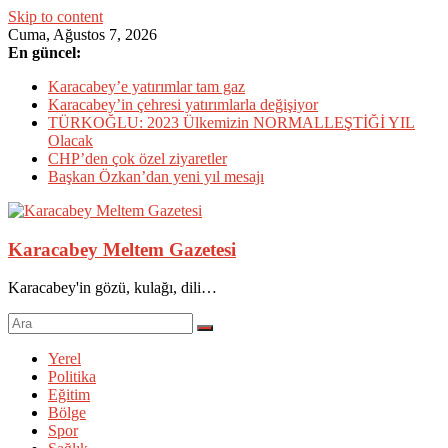
Skip to content
Cuma, Ağustos 7, 2026
En güncel:
Karacabey’e yatırımlar tam gaz
Karacabey’in çehresi yatırımlarla değişiyor
TÜRKOĞLU: 2023 Ülkemizin NORMALLEŞTİĞİ YIL
Olacak
CHP’den çok özel ziyaretler
Başkan Özkan’dan yeni yıl mesajı
Karacabey Meltem Gazetesi
Karacabey'in gözü, kulağı, dili…
Yerel
Politika
Eğitim
Bölge
Spor