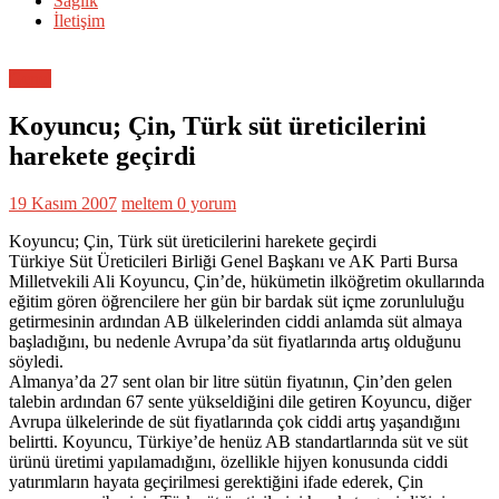
Sağlık
İletişim
Genel
Koyuncu; Çin, Türk süt üreticilerini
harekete geçirdi
19 Kasım 2007
meltem
0 yorum
Koyuncu; Çin, Türk süt üreticilerini harekete geçirdi
Türkiye Süt Üreticileri Birliği Genel Başkanı ve AK Parti Bursa
Milletvekili Ali Koyuncu, Çin’de, hükümetin ilköğretim okullarında
eğitim gören öğrencilere her gün bir bardak süt içme zorunluluğu
getirmesinin ardından AB ülkelerinden ciddi anlamda süt almaya
başladığını, bu nedenle Avrupa’da süt fiyatlarında artış olduğunu
söyledi.
Almanya’da 27 sent olan bir litre sütün fiyatının, Çin’den gelen
talebin ardından 67 sente yükseldiğini dile getiren Koyuncu, diğer
Avrupa ülkelerinde de süt fiyatlarında çok ciddi artış yaşandığını
belirtti. Koyuncu, Türkiye’de henüz AB standartlarında süt ve süt
ürünü üretimi yapılamadığını, özellikle hijyen konusunda ciddi
yatırımların hayata geçirilmesi gerektiğini ifade ederek, Çin