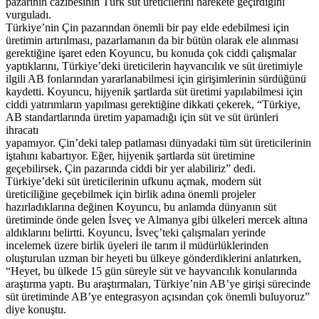
pazarının cazibesinin Türk süt üreticilerini harekete geçirdiğini
vurguladı.
Türkiye’nin Çin pazarından önemli bir pay elde edebilmesi için
üretimin artırılması, pazarlamanın da bir bütün olarak ele alınması
gerektiğine işaret eden Koyuncu, bu konuda çok ciddi çalışmalar
yaptıklarını, Türkiye’deki üreticilerin hayvancılık ve süt üretimiyle
ilgili AB fonlarından yararlanabilmesi için girişimlerinin sürdüğünü
kaydetti. Koyuncu, hijyenik şartlarda süt üretimi yapılabilmesi için
ciddi yatırımların yapılması gerektiğine dikkati çekerek, “Türkiye,
AB standartlarında üretim yapamadığı için süt ve süt ürünleri
ihracatı
yapamıyor. Çin’deki talep patlaması dünyadaki tüm süt üreticilerinin
iştahını kabartıyor. Eğer, hijyenik şartlarda süt üretimine
geçebilirsek, Çin pazarında ciddi bir yer alabiliriz” dedi.
Türkiye’deki süt üreticilerinin ufkunu açmak, modern süt
üreticiliğine geçebilmek için birlik adına önemli projeler
hazırladıklarına değinen Koyuncu, bu anlamda dünyanın süt
üretiminde önde gelen İsveç ve Almanya gibi ülkeleri mercek altına
aldıklarını belirtti. Koyuncu, İsveç’teki çalışmaları yerinde
incelemek üzere birlik üyeleri ile tarım il müdürlüklerinden
oluşturulan uzman bir heyeti bu ülkeye gönderdiklerini anlatırken,
“Heyet, bu ülkede 15 gün süreyle süt ve hayvancılık konularında
araştırma yaptı. Bu araştırmaları, Türkiye’nin AB’ye girişi sürecinde
süt üretiminde AB’ye entegrasyon açısından çok önemli buluyoruz”
diye konuştu.