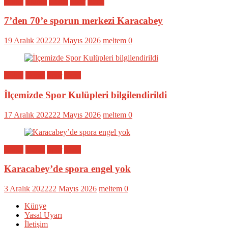
Bölge
Eğitim
Genel
Spor
Yerel
7’den 70’e sporun merkezi Karacabey
19 Aralık 2022
22 Mayıs 2026
meltem
0
Bölge
Genel
Spor
Yerel
İlçemizde Spor Kulüpleri bilgilendirildi
17 Aralık 2022
22 Mayıs 2026
meltem
0
Bölge
Genel
Spor
Yerel
Karacabey’de spora engel yok
3 Aralık 2022
22 Mayıs 2026
meltem
0
Künye
Yasal Uyarı
İletişim