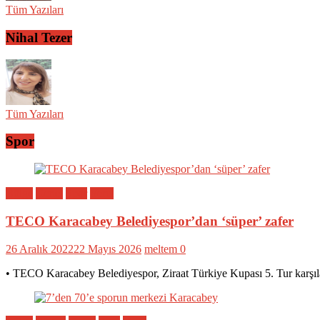
Tüm Yazıları
Nihal Tezer
Tüm Yazıları
Spor
Bölge
Genel
Spor
Yerel
TECO Karacabey Belediyespor’dan ‘süper’ zafer
26 Aralık 2022
22 Mayıs 2026
meltem
0
• TECO Karacabey Belediyespor, Ziraat Türkiye Kupası 5. Tur karşıl