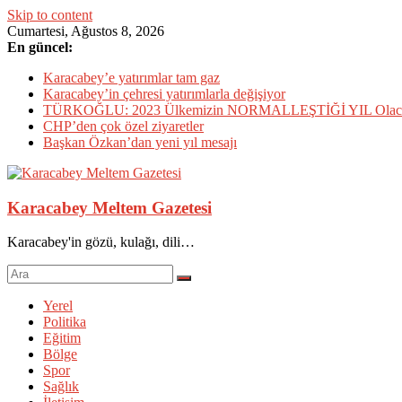
Skip to content
Cumartesi, Ağustos 8, 2026
En güncel:
Karacabey’e yatırımlar tam gaz
Karacabey’in çehresi yatırımlarla değişiyor
TÜRKOĞLU: 2023 Ülkemizin NORMALLEŞTİĞİ YIL Olac
CHP’den çok özel ziyaretler
Başkan Özkan’dan yeni yıl mesajı
Karacabey Meltem Gazetesi
Karacabey'in gözü, kulağı, dili…
Yerel
Politika
Eğitim
Bölge
Spor
Sağlık