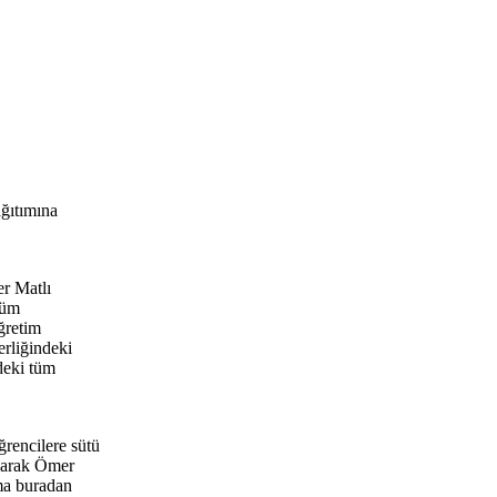
ağıtımına
er Matlı
tüm
ğretim
rliğindeki
deki tüm
rencilere sütü
olarak Ömer
ıma buradan