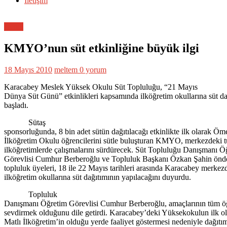
İletişim
Genel
KMYO’nun süt etkinliğine büyük ilgi
18 Mayıs 2010
meltem
0 yorum
Karacabey Meslek Yüksek Okulu Süt Topluluğu, “21 Mayıs
Dünya Süt Günü” etkinlikleri kapsamında ilköğretim okullarına süt d
başladı.
Sütaş
sponsorluğunda, 8 bin adet sütün dağıtılacağı etkinlikte ilk olarak Öm
İlköğretim Okulu öğrencilerini sütle buluşturan KMYO, merkezdeki 
ilköğretimlerde çalışmalarını sürdürecek. Süt Topluluğu Danışmanı Ö
Görevlisi Cumhur Berberoğlu ve Topluluk Başkanı Özkan Şahin önde
topluluk üyeleri, 18 ile 22 Mayıs tarihleri arasında Karacabey merkez
ilköğretim okullarına süt dağıtımının yapılacağını duyurdu.
Topluluk
Danışmanı Öğretim Görevlisi Cumhur Berberoğlu, amaçlarının tüm öğ
sevdirmek olduğunu dile getirdi. Karacabey’deki Yüksekokulun ilk 
Matlı İlköğretim’in olduğu yerde faaliyet göstermesi nedeniyle dağıt