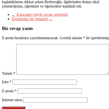
başladıklarına dikkat çeken Berberoğlu, ilgilerinden dolayı okul
yöneticilerine, öğretmen ve öğrencilere teşekkür etti.
←
Karacabey böyle sevinç görmedi!
Dostlukları hiç bitmedi!
→
Bir cevap yazın
E-posta hesabınız yayımlanmayacak.
Gerekli alanlar
*
ile işaretlenmiş
Yorum
*
İsim
*
E-posta
*
İnternet sitesi