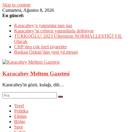
Skip to content
Cumartesi, Ağustos 8, 2026
En güncel:
Karacabey’e yatırımlar tam gaz
Karacabey’in çehresi yatırımlarla değişiyor
TÜRKOĞLU: 2023 Ülkemizin NORMALLEŞTİĞİ YIL
Olacak
CHP’den çok özel ziyaretler
Başkan Özkan’dan yeni yıl mesajı
Karacabey Meltem Gazetesi
Karacabey'in gözü, kulağı, dili…
Yerel
Politika
Eğitim
Bölge
Spor