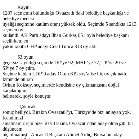
Kayıtlı
1287 seçmenin bulunduğu Ovaazatlı’daki belediye başkanlığı ve
belediye meclisi
üyeliği seçimine katılım oranı yüksek oldu. Seçimde 5 sandıkta 1213
seçmen oy
kullandı. AK Parti adayı İlhan Gürkaş 651 oyla belediye başkanı
seçilirken, en
yakın rakibi CHP adayı Celal Tunca 313 oy aldı.
53 oyun
geçersiz sayıldığı seçimde DP’ye 92, MHP’ye 77, TP’ye 20 ve
SP’ye 7 oy çıktı.
Seçime katılan LDP’li aday Okun Köksoy’a ise hiç oy çıkmadı.
İzmir’de oturan
Orkun Köksoy, seçimlerde kendisine oy çıkmamasını doğal
karşıladığını
belirterek, şöyle konuştu:
“Çıkacak
sonuç belliydi. Bırakın Ovaazatlı’yı, Türkiye’de bizi anlayan yok.
Kendimizi
anlatmamız için bize 50 yıl lazım. Ovaazatlı’dan aday olma gibi bir
düşüncem
hiç olmamıştı. Ancak İl Başkanı Ahmet Ardıç, Bursa’an aday