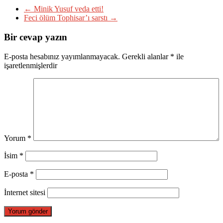
←
Minik Yusuf veda etti!
Feci ölüm Tophisar’ı sarstı
→
Bir cevap yazın
E-posta hesabınız yayımlanmayacak.
Gerekli alanlar
*
ile
işaretlenmişlerdir
Yorum
*
İsim
*
E-posta
*
İnternet sitesi