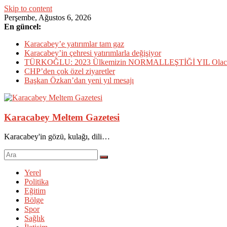
Skip to content
Perşembe, Ağustos 6, 2026
En güncel:
Karacabey’e yatırımlar tam gaz
Karacabey’in çehresi yatırımlarla değişiyor
TÜRKOĞLU: 2023 Ülkemizin NORMALLEŞTİĞİ YIL Olac
CHP’den çok özel ziyaretler
Başkan Özkan’dan yeni yıl mesajı
Karacabey Meltem Gazetesi
Karacabey'in gözü, kulağı, dili…
Yerel
Politika
Eğitim
Bölge
Spor
Sağlık