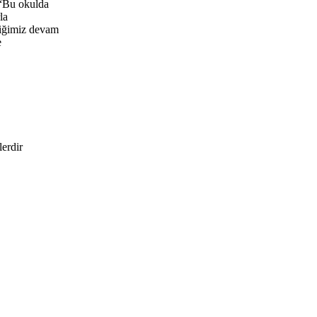
 “Bu okulda
la
liğimiz devam
e
lerdir