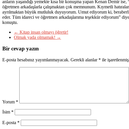
anların yaşandığı yemekte kısa bir konuşma yapan Kenan Demir ise,
öğretmen arkadaşlarla çalışmaktan çok memnunum. Kıymetli hatıralar
ayrılmaktan büyük mutluluk duyuyorum. Umut ediyorum ki, beraber
eder. Tüm idareci ve öğretmen arkadaşlarıma teşekkür ediyorum” diy
konuştu.
←
Kitap insan olmayı öğretir!
Olmak yada olmamak!
→
Bir cevap yazın
E-posta hesabınız yayımlanmayacak.
Gerekli alanlar
*
ile işaretlenmiş
Yorum
*
İsim
*
E-posta
*