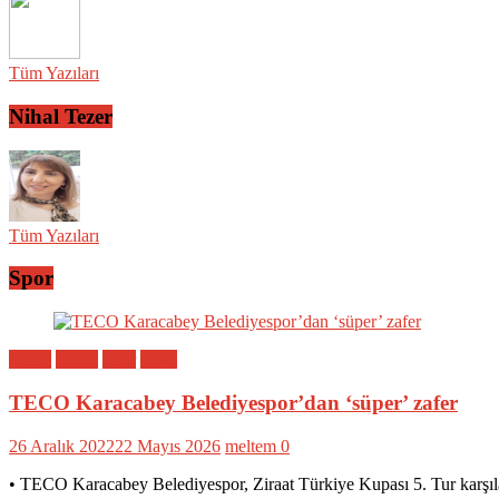
Tüm Yazıları
Nihal Tezer
Tüm Yazıları
Spor
Bölge
Genel
Spor
Yerel
TECO Karacabey Belediyespor’dan ‘süper’ zafer
26 Aralık 2022
22 Mayıs 2026
meltem
0
• TECO Karacabey Belediyespor, Ziraat Türkiye Kupası 5. Tur karşıl