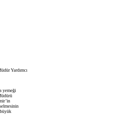
Müdür Yardımcı
a yemeği
 Müdürü
mir’in
selmesinin
n büyük