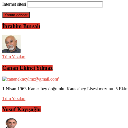
İnternet sitesi
İbrahim Bursalı
Tüm Yazıları
Canan Ekinci Yılmaz
1 Nisan 1963 Karacabey doğumlu. Karacabey Lisesi mezunu. 5 Ekim 2
Tüm Yazıları
Yusuf Kayışoğlu