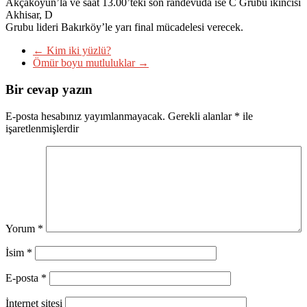
Akçakoyun’la ve saat 13.00’teki son randevuda ise C Grubu ikincisi
Akhisar, D
Grubu lideri Bakırköy’le yarı final mücadelesi verecek.
←
Kim iki yüzlü?
Ömür boyu mutluluklar
→
Bir cevap yazın
E-posta hesabınız yayımlanmayacak.
Gerekli alanlar
*
ile
işaretlenmişlerdir
Yorum
*
İsim
*
E-posta
*
İnternet sitesi