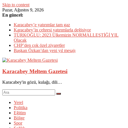
Skip to content
Pazar, Ağustos 9, 2026
En güncel:
Karacabey’e yatırımlar tam gaz
Karacabey’in çehresi yatırımlarla değişiyor
TÜRKOĞLU: 2023 Ülkemizin NORMALLEŞTİĞİ YIL
Olacak
CHP’den çok özel ziyaretler
Başkan Özkan’dan yeni yıl mesajı
Karacabey Meltem Gazetesi
Karacabey'in gözü, kulağı, dili…
Yerel
Politika
Eğitim
Bölge
Spor