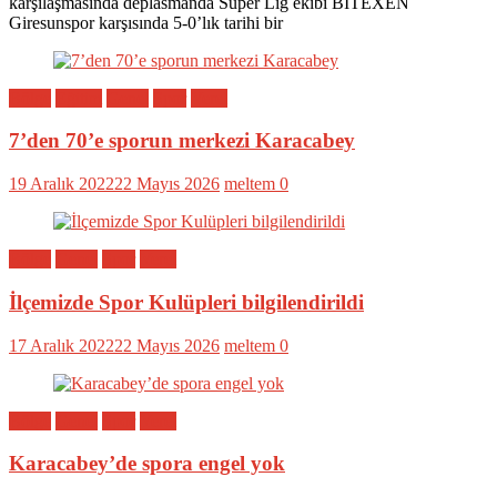
karşılaşmasında deplasmanda Süper Lig ekibi BITEXEN
Giresunspor karşısında 5-0’lık tarihi bir
Bölge
Eğitim
Genel
Spor
Yerel
7’den 70’e sporun merkezi Karacabey
19 Aralık 2022
22 Mayıs 2026
meltem
0
Bölge
Genel
Spor
Yerel
İlçemizde Spor Kulüpleri bilgilendirildi
17 Aralık 2022
22 Mayıs 2026
meltem
0
Bölge
Genel
Spor
Yerel
Karacabey’de spora engel yok