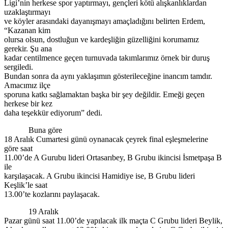
Ligi’nin herkese spor yaptırmayı, gençleri kötü alışkanlıklardan
uzaklaştırmayı
ve köyler arasındaki dayanışmayı amaçladığını belirten Erdem,
“Kazanan kim
olursa olsun, dostluğun ve kardeşliğin güzelliğini korumamız
gerekir. Şu ana
kadar centilmence geçen turnuvada takımlarımız örnek bir duruş
sergiledi.
Bundan sonra da aynı yaklaşımın gösterileceğine inancım tamdır.
Amacımız ilçe
sporuna katkı sağlamaktan başka bir şey değildir. Emeği geçen
herkese bir kez
daha teşekkür ediyorum” dedi.
Buna göre
18 Aralık Cumartesi günü oynanacak çeyrek final eşleşmelerine
göre saat
11.00’de A Gurubu lideri Ortasarıbey, B Grubu ikincisi İsmetpaşa B
ile
karşılaşacak. A Grubu ikincisi Hamidiye ise, B Grubu lideri
Keşlik’le saat
13.00’te kozlarını paylaşacak.
19 Aralık
Pazar günü saat 11.00’de yapılacak ilk maçta C Grubu lideri Beylik,