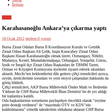
Sağlık
İletişim
Genel
Karahasanoğlu Ankara’ya çıkarma yaptı
18 Ocak 2012
meltem
0 yorum
Bursa Ziraat Odaları Bursa İl Koordinasyon Kurulu ve Gemlik
Ziraat Odası Başkanı Ali Çelik, başta Karacabey Ziraat Odası
Başkanı Hasan Karahasanoğlu olmak üzere, Osmangazi, Nilüfer,
Mudanya, Kestel, Mustafakemalpaşa, Orhangazi, Yenişehir, Gürsu,
İznik ve İnegöl ilçe Ziraat Odası Başkanları ile TBMM Tarım,
Orman ve Köyişleri Komisyonu üyelerini ziyaret ederek sıkıntıları
aktardı. Meclis’ten beklentilerini dile getiren çiftçi temsilcileri ayrıca,
zeytin, üreticilerinin sorunları ve yeni otoyol çalışmaları hakkında da
görüş bildirdi.
Çiftçi temsilcileri, AKP Bursa Milletvekili Önder Matlı ve Bedrettin
Yıldırım ile CHP Bursa Milletvekili İlhan Demiröz’ün de yer aldığı
bir toplantıya katıldı.
Oda başkanlarının sorunlarını paylaşırken öncelikli olarak “zeytine
prim desteği verilmesi” ile “mazottaki ÖTV ve KDV’nin
kaldırılmasına” yönelik taleplerinin olduğunu aktaran CHP Bursa