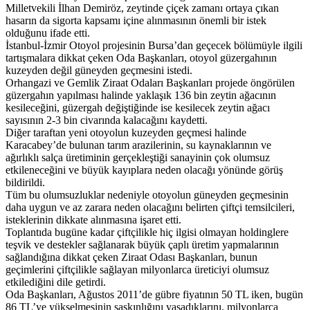
Milletvekili İlhan Demiröz, zeytinde çiçek zamanı ortaya çıkan
hasarın da sigorta kapsamı içine alınmasının önemli bir istek
olduğunu ifade etti.
İstanbul-İzmir Otoyol projesinin Bursa’dan geçecek bölümüyle ilgili
tartışmalara dikkat çeken Oda Başkanları, otoyol güzergahının
kuzeyden değil güneyden geçmesini istedi.
Orhangazi ve Gemlik Ziraat Odaları Başkanları projede öngörülen
güzergahın yapılması halinde yaklaşık 136 bin zeytin ağacının
kesileceğini, güzergah değiştiğinde ise kesilecek zeytin ağacı
sayısının 2-3 bin civarında kalacağını kaydetti.
Diğer taraftan yeni otoyolun kuzeyden geçmesi halinde
Karacabey’de bulunan tarım arazilerinin, su kaynaklarının ve
ağırlıklı salça üretiminin gerçekleştiği sanayinin çok olumsuz
etkileneceğini ve büyük kayıplara neden olacağı yönünde görüş
bildirildi.
Tüm bu olumsuzluklar nedeniyle otoyolun güneyden geçmesinin
daha uygun ve az zarara neden olacağını belirten çiftçi temsilcileri,
isteklerinin dikkate alınmasına işaret etti.
Toplantıda bugüne kadar çiftçilikle hiç ilgisi olmayan holdinglere
teşvik ve destekler sağlanarak büyük çaplı üretim yapmalarının
sağlandığına dikkat çeken Ziraat Odası Başkanları, bunun
geçimlerini çiftçilikle sağlayan milyonlarca üreticiyi olumsuz
etkilediğini dile getirdi.
Oda Başkanları, Ağustos 2011’de gübre fiyatının 50 TL iken, bugün
86 TL’ye yükselmesinin şaşkınlığını yaşadıklarını, milyonlarca