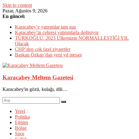
Skip to content
Pazar, Ağustos 9, 2026
En güncel:
Karacabey’e yatırımlar tam gaz
Karacabey’in çehresi yatırımlarla değişiyor
TÜRKOĞLU: 2023 Ülkemizin NORMALLEŞTİĞİ YIL
Olacak
CHP’den çok özel ziyaretler
Başkan Özkan’dan yeni yıl mesajı
Karacabey Meltem Gazetesi
Karacabey'in gözü, kulağı, dili…
Yerel
Politika
Eğitim
Bölge
Spor