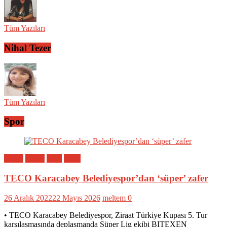
Tüm Yazıları
Nihal Tezer
Tüm Yazıları
Spor
Bölge
Genel
Spor
Yerel
TECO Karacabey Belediyespor’dan ‘süper’ zafer
26 Aralık 2022
22 Mayıs 2026
meltem
0
• TECO Karacabey Belediyespor, Ziraat Türkiye Kupası 5. Tur
karşılaşmasında deplasmanda Süper Lig ekibi BITEXEN