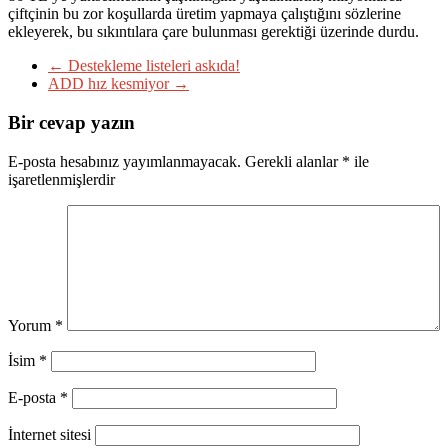
çiftçinin bu zor koşullarda üretim yapmaya çalıştığını sözlerine
ekleyerek, bu sıkıntılara çare bulunması gerektiği üzerinde durdu.
←
Destekleme listeleri askıda!
ADD hız kesmiyor
→
Bir cevap yazın
E-posta hesabınız yayımlanmayacak.
Gerekli alanlar
*
ile
işaretlenmişlerdir
Yorum
*
İsim
*
E-posta
*
İnternet sitesi