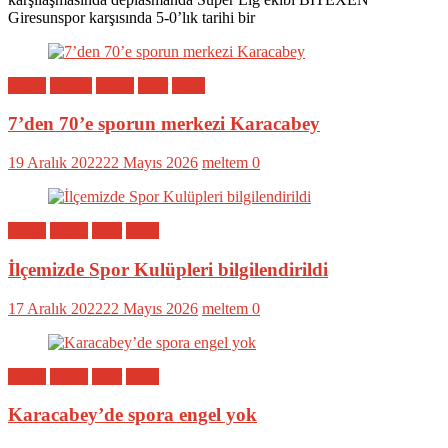
Giresunspor karşısında 5-0’lık tarihi bir
Bölge
Eğitim
Genel
Spor
Yerel
7’den 70’e sporun merkezi Karacabey
19 Aralık 2022
22 Mayıs 2026
meltem
0
Bölge
Genel
Spor
Yerel
İlçemizde Spor Kulüpleri bilgilendirildi
17 Aralık 2022
22 Mayıs 2026
meltem
0
Bölge
Genel
Spor
Yerel
Karacabey’de spora engel yok