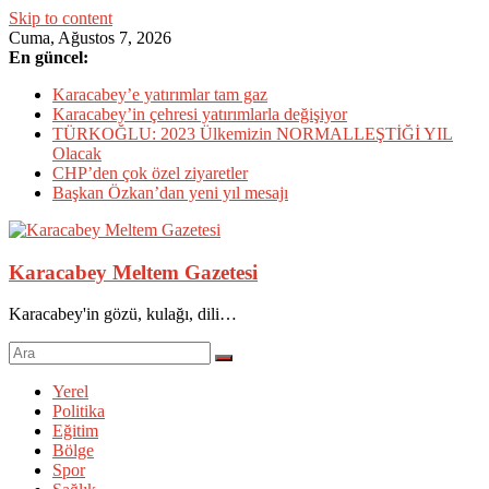
Skip to content
Cuma, Ağustos 7, 2026
En güncel:
Karacabey’e yatırımlar tam gaz
Karacabey’in çehresi yatırımlarla değişiyor
TÜRKOĞLU: 2023 Ülkemizin NORMALLEŞTİĞİ YIL
Olacak
CHP’den çok özel ziyaretler
Başkan Özkan’dan yeni yıl mesajı
Karacabey Meltem Gazetesi
Karacabey'in gözü, kulağı, dili…
Yerel
Politika
Eğitim
Bölge
Spor