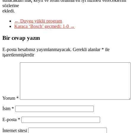
sunacakları maç keyfi ve ferah ortamla en iyi hizmeti vereceklerini
sözlerine
ekledi.
←
Duygu yüklü program
Karaca ‘Bosch’ geçmedi: 1-0
→
Bir cevap yazın
E-posta hesabınız yayımlanmayacak.
Gerekli alanlar
*
ile
işaretlenmişlerdir
Yorum
*
İsim
*
E-posta
*
İnternet sitesi