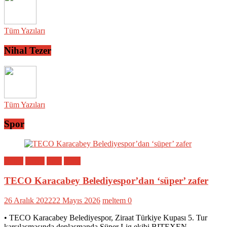
Tüm Yazıları
Nihal Tezer
Tüm Yazıları
Spor
Bölge
Genel
Spor
Yerel
TECO Karacabey Belediyespor’dan ‘süper’ zafer
26 Aralık 2022
22 Mayıs 2026
meltem
0
• TECO Karacabey Belediyespor, Ziraat Türkiye Kupası 5. Tur
karşılaşmasında deplasmanda Süper Lig ekibi BITEXEN