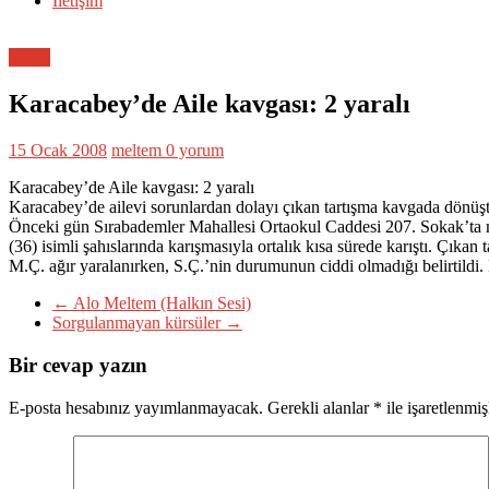
İletişim
Genel
Karacabey’de Aile kavgası: 2 yaralı
15 Ocak 2008
meltem
0 yorum
Karacabey’de Aile kavgası: 2 yaralı
Karacabey’de ailevi sorunlardan dolayı çıkan tartışma kavgada dönüşt
Önceki gün Sırabademler Mahallesi Ortaokul Caddesi 207. Sokak’ta mey
(36) isimli şahıslarında karışmasıyla ortalık kısa sürede karıştı. Çık
M.Ç. ağır yaralanırken, S.Ç.’nin durumunun ciddi olmadığı belirtildi. K
←
Alo Meltem (Halkın Sesi)
Sorgulanmayan kürsüler
→
Bir cevap yazın
E-posta hesabınız yayımlanmayacak.
Gerekli alanlar
*
ile işaretlenmiş