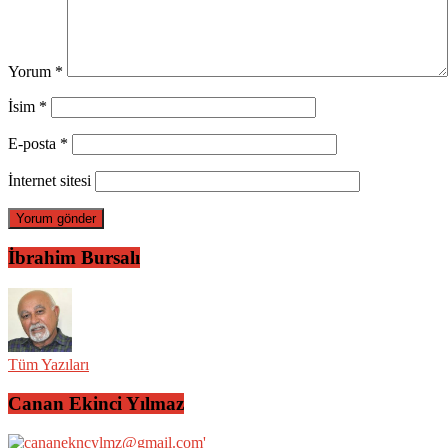
Yorum
*
İsim
*
E-posta
*
İnternet sitesi
İbrahim Bursalı
Tüm Yazıları
Canan Ekinci Yılmaz