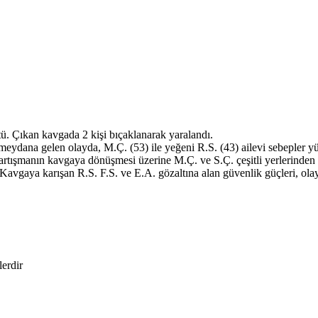
ü. Çıkan kavgada 2 kişi bıçaklanarak yaralandı.
dana gelen olayda, M.Ç. (53) ile yeğeni R.S. (43) ailevi sebepler yüz
an tartışmanın kavgaya dönüşmesi üzerine M.Ç. ve S.Ç. çeşitli yerlerinden
avgaya karışan R.S. F.S. ve E.A. gözaltına alan güvenlik güçleri, olayla
lerdir