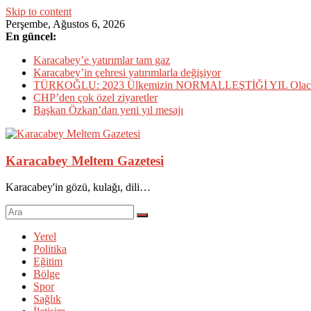
Skip to content
Perşembe, Ağustos 6, 2026
En güncel:
Karacabey’e yatırımlar tam gaz
Karacabey’in çehresi yatırımlarla değişiyor
TÜRKOĞLU: 2023 Ülkemizin NORMALLEŞTİĞİ YIL Olac
CHP’den çok özel ziyaretler
Başkan Özkan’dan yeni yıl mesajı
Karacabey Meltem Gazetesi
Karacabey'in gözü, kulağı, dili…
Yerel
Politika
Eğitim
Bölge
Spor
Sağlık