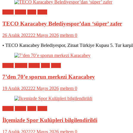
Bölge
Genel
Spor
Yerel
TECO Karacabey Belediyespor’dan ‘süper’ zafer
26 Aralık 2022
22 Mayıs 2026
meltem
0
• TECO Karacabey Belediyespor, Ziraat Türkiye Kupası 5. Tur karşıl
Bölge
Eğitim
Genel
Spor
Yerel
7’den 70’e sporun merkezi Karacabey
19 Aralık 2022
22 Mayıs 2026
meltem
0
Bölge
Genel
Spor
Yerel
İlçemizde Spor Kulüpleri bilgilendirildi
17 Aralık 2022
22 Mayıs 2026
meltem
0