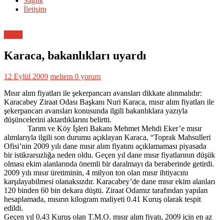
Sağlık
İletişim
Genel
Karaca, bakanlıkları uyardı
12 Eylül 2009
meltem
0 yorum
Mısır alım fiyatları ile şekerpancarı avansları dikkate alınmalıdır:
Karacabey Ziraat Odası Başkanı Nuri Karaca, mısır alım fiyatları ile
şekerpancarı avansları konusunda ilgili bakanlıklara yazıyla
düşüncelerini aktardıklarını belirtti.
Tarım ve Köy İşleri Bakanı Mehmet Mehdi Eker’e mısır
alımlarıyla ilgili son durumu açıklayan Karaca, “Toprak Mahsulleri
Ofisi’nin 2009 yılı dane mısır alım fiyatını açıklamaması piyasada
bir istikrarsızlığa neden oldu. Geçen yıl dane mısır fiyatlarının düşük
olması ekim alanlarında önemli bir daralmayı da beraberinde getirdi.
2009 yılı mısır üretiminin, 4 milyon ton olan mısır ihtiyacını
karşılayabilmesi olanaksızdır. Karacabey’de dane mısır ekim alanları
120 binden 60 bin dekara düştü. Ziraat Odamız tarafından yapılan
hesaplamada, mısırın kilogram maliyeti 0.41 Kuruş olarak tespit
edildi.
Geçen yıl 0.43 Kuruş olan T.M.O. mısır alım fiyatı, 2009 için en az