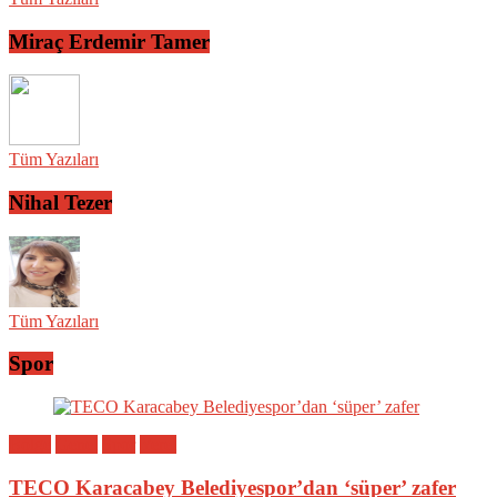
Miraç Erdemir Tamer
Tüm Yazıları
Nihal Tezer
Tüm Yazıları
Spor
Bölge
Genel
Spor
Yerel
TECO Karacabey Belediyespor’dan ‘süper’ zafer