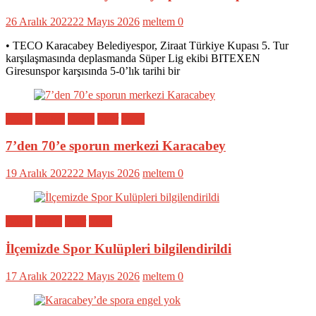
26 Aralık 2022
22 Mayıs 2026
meltem
0
• TECO Karacabey Belediyespor, Ziraat Türkiye Kupası 5. Tur
karşılaşmasında deplasmanda Süper Lig ekibi BITEXEN
Giresunspor karşısında 5-0’lık tarihi bir
Bölge
Eğitim
Genel
Spor
Yerel
7’den 70’e sporun merkezi Karacabey
19 Aralık 2022
22 Mayıs 2026
meltem
0
Bölge
Genel
Spor
Yerel
İlçemizde Spor Kulüpleri bilgilendirildi
17 Aralık 2022
22 Mayıs 2026
meltem
0