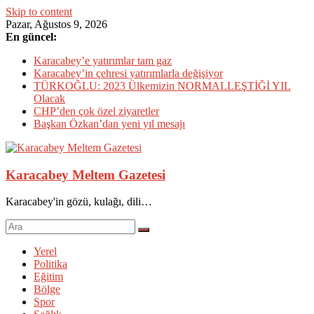
Skip to content
Pazar, Ağustos 9, 2026
En güncel:
Karacabey’e yatırımlar tam gaz
Karacabey’in çehresi yatırımlarla değişiyor
TÜRKOĞLU: 2023 Ülkemizin NORMALLEŞTİĞİ YIL
Olacak
CHP’den çok özel ziyaretler
Başkan Özkan’dan yeni yıl mesajı
Karacabey Meltem Gazetesi
Karacabey'in gözü, kulağı, dili…
Yerel
Politika
Eğitim
Bölge
Spor