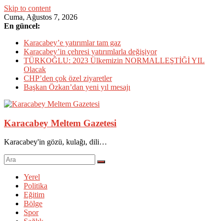
Skip to content
Cuma, Ağustos 7, 2026
En güncel:
Karacabey’e yatırımlar tam gaz
Karacabey’in çehresi yatırımlarla değişiyor
TÜRKOĞLU: 2023 Ülkemizin NORMALLEŞTİĞİ YIL
Olacak
CHP’den çok özel ziyaretler
Başkan Özkan’dan yeni yıl mesajı
Karacabey Meltem Gazetesi
Karacabey'in gözü, kulağı, dili…
Yerel
Politika
Eğitim
Bölge
Spor