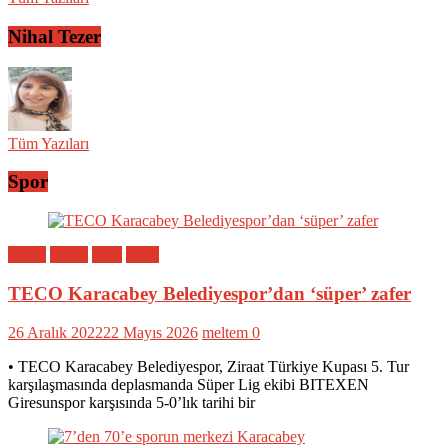
Nihal Tezer
Tüm Yazıları
Spor
Bölge
Genel
Spor
Yerel
TECO Karacabey Belediyespor’dan ‘süper’ zafer
26 Aralık 2022
22 Mayıs 2026
meltem
0
• TECO Karacabey Belediyespor, Ziraat Türkiye Kupası 5. Tur
karşılaşmasında deplasmanda Süper Lig ekibi BITEXEN
Giresunspor karşısında 5-0’lık tarihi bir