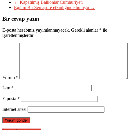
←
Kapatılmış Balkonlar Cumhuriyeti
Eğitim Bir Sen aşure etkinliğinde buluştu
→
Bir cevap yazın
E-posta hesabınız yayımlanmayacak.
Gerekli alanlar
*
ile
işaretlenmişlerdir
Yorum
*
İsim
*
E-posta
*
İnternet sitesi