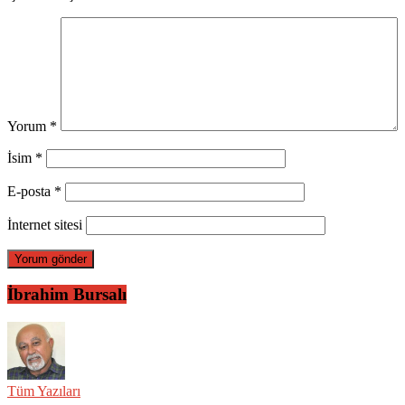
Yorum
*
İsim
*
E-posta
*
İnternet sitesi
İbrahim Bursalı
Tüm Yazıları