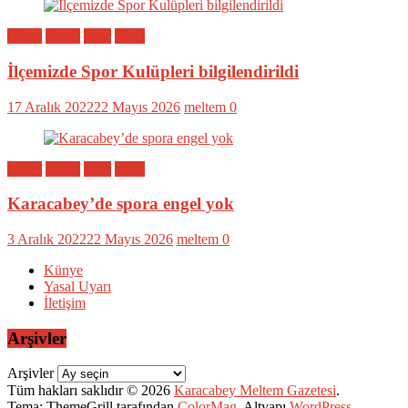
Bölge
Genel
Spor
Yerel
İlçemizde Spor Kulüpleri bilgilendirildi
17 Aralık 2022
22 Mayıs 2026
meltem
0
Bölge
Genel
Spor
Yerel
Karacabey’de spora engel yok
3 Aralık 2022
22 Mayıs 2026
meltem
0
Künye
Yasal Uyarı
İletişim
Arşivler
Arşivler
Tüm hakları saklıdır © 2026
Karacabey Meltem Gazetesi
.
Tema: ThemeGrill tarafından
ColorMag
. Altyapı
WordPress
.