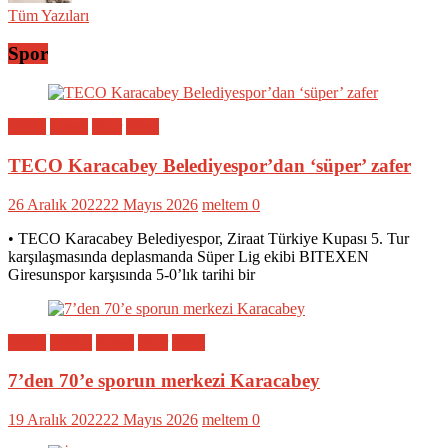
Tüm Yazıları
Spor
Bölge
Genel
Spor
Yerel
TECO Karacabey Belediyespor’dan ‘süper’ zafer
26 Aralık 2022
22 Mayıs 2026
meltem
0
• TECO Karacabey Belediyespor, Ziraat Türkiye Kupası 5. Tur
karşılaşmasında deplasmanda Süper Lig ekibi BITEXEN
Giresunspor karşısında 5-0’lık tarihi bir
Bölge
Eğitim
Genel
Spor
Yerel
7’den 70’e sporun merkezi Karacabey
19 Aralık 2022
22 Mayıs 2026
meltem
0