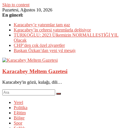
Skip to content
Pazartesi, Ağustos 10, 2026
En güncel:
Karacabey’e yatırımlar tam gaz
Karacabey’in çehresi yatırımlarla değişiyor
TÜRKOĞLU: 2023 Ülkemizin NORMALLEŞTİĞİ YIL
Olacak
CHP’den çok özel ziyaretler
Başkan Özkan’dan yeni yıl mesajı
Karacabey Meltem Gazetesi
Karacabey'in gözü, kulağı, dili…
Yerel
Politika
Eğitim
Bölge
Spor