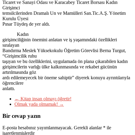
Ticaret ve Sanayi Odası ve Karacabey Ticaret Borsası Kadın
Girişimci
temsilcilerinden Dramalı Un ve Mamülleri San.Tic.A.Ş. Yönetim
Kurulu Üyesi
Pınar Tüydeş de yer aldı.
Kadın
girişimciliğinin önemini anlatan ve iş yaşamındaki özellikleri
sıralayan
Bandırma Meslek Yüksekokulu Öğretim Görevlisi Berna Turgut,
“Girişimcilik ruhu
taşıyan ve bu özelliklerini, uygulamada ön plana çıkarabilen kadın
girişimcilerin varlığı ülke kalkınmasında ve rekabet gücünün
artırılmasında göz
ardı edilemeyecek bir öneme sahiptir” diyerek konuyu ayrıntılarıyla
öğrencilere
anlattı.
←
Kitap insan olmayı öğretir!
Olmak yada olmamak!
→
Bir cevap yazın
E-posta hesabınız yayımlanmayacak.
Gerekli alanlar
*
ile
işaretlenmişlerdir