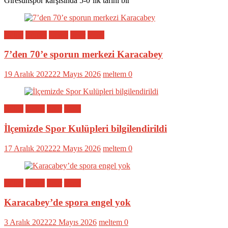
Giresunspor karşısında 5-0’lık tarihi bir
Bölge
Eğitim
Genel
Spor
Yerel
7’den 70’e sporun merkezi Karacabey
19 Aralık 2022
22 Mayıs 2026
meltem
0
Bölge
Genel
Spor
Yerel
İlçemizde Spor Kulüpleri bilgilendirildi
17 Aralık 2022
22 Mayıs 2026
meltem
0
Bölge
Genel
Spor
Yerel
Karacabey’de spora engel yok
3 Aralık 2022
22 Mayıs 2026
meltem
0