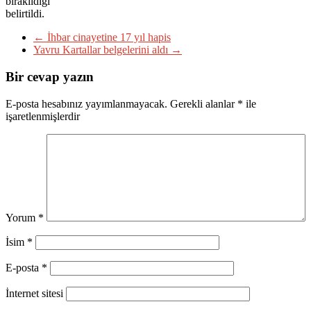
bırakıldığı
belirtildi.
←
İhbar cinayetine 17 yıl hapis
Yavru Kartallar belgelerini aldı
→
Bir cevap yazın
E-posta hesabınız yayımlanmayacak.
Gerekli alanlar
*
ile
işaretlenmişlerdir
Yorum
*
İsim
*
E-posta
*
İnternet sitesi