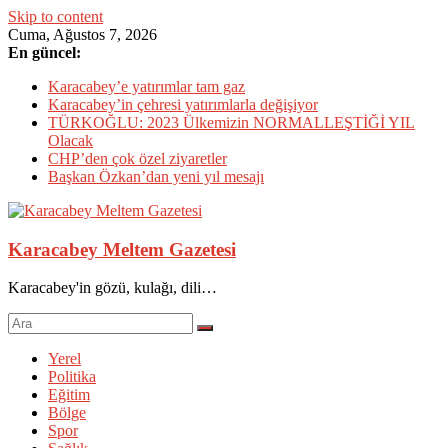
Skip to content
Cuma, Ağustos 7, 2026
En güncel:
Karacabey’e yatırımlar tam gaz
Karacabey’in çehresi yatırımlarla değişiyor
TÜRKOĞLU: 2023 Ülkemizin NORMALLEŞTİĞİ YIL
Olacak
CHP’den çok özel ziyaretler
Başkan Özkan’dan yeni yıl mesajı
Karacabey Meltem Gazetesi
Karacabey'in gözü, kulağı, dili…
Yerel
Politika
Eğitim
Bölge
Spor