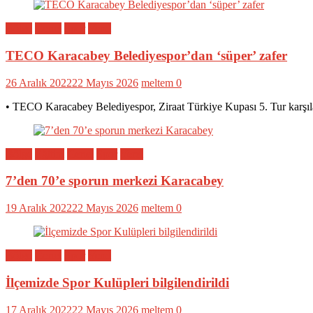
Bölge
Genel
Spor
Yerel
TECO Karacabey Belediyespor’dan ‘süper’ zafer
26 Aralık 2022
22 Mayıs 2026
meltem
0
• TECO Karacabey Belediyespor, Ziraat Türkiye Kupası 5. Tur karşıl
Bölge
Eğitim
Genel
Spor
Yerel
7’den 70’e sporun merkezi Karacabey
19 Aralık 2022
22 Mayıs 2026
meltem
0
Bölge
Genel
Spor
Yerel
İlçemizde Spor Kulüpleri bilgilendirildi
17 Aralık 2022
22 Mayıs 2026
meltem
0