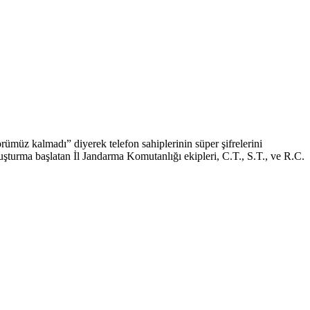
örümüz kalmadı” diyerek telefon sahiplerinin süper şifrelerini
 Soruşturma başlatan İl Jandarma Komutanlığı ekipleri, C.T., S.T., ve R.C.