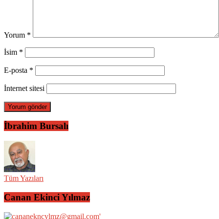
Yorum
*
İsim
*
E-posta
*
İnternet sitesi
İbrahim Bursalı
Tüm Yazıları
Canan Ekinci Yılmaz