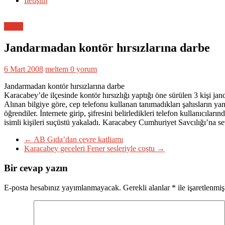
İletişim
Genel
Jandarmadan kontör hırsızlarına darbe
6 Mart 2008
meltem
0 yorum
Jandarmadan kontör hırsızlarına darbe
Karacabey’de ilçesinde kontör hırsızlığı yaptığı öne sürülen 3 kişi ja
Alınan bilgiye göre, cep telefonu kullanan tanımadıkları şahısların ya
öğrendiler. İnternete girip, şifresini belirledikleri telefon kullanıcıla
isimli kişileri suçüstü yakaladı. Karacabey Cumhuriyet Savcılığı’na s
←
AB Gıda’dan çevre katliamı
Karacabey geceleri Fener sesleriyle coştu
→
Bir cevap yazın
E-posta hesabınız yayımlanmayacak.
Gerekli alanlar
*
ile işaretlenmiş