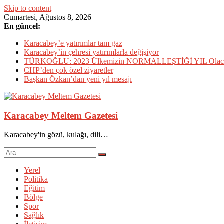
Skip to content
Cumartesi, Ağustos 8, 2026
En güncel:
Karacabey’e yatırımlar tam gaz
Karacabey’in çehresi yatırımlarla değişiyor
TÜRKOĞLU: 2023 Ülkemizin NORMALLEŞTİĞİ YIL Olac
CHP’den çok özel ziyaretler
Başkan Özkan’dan yeni yıl mesajı
Karacabey Meltem Gazetesi
Karacabey'in gözü, kulağı, dili…
Yerel
Politika
Eğitim
Bölge
Spor
Sağlık