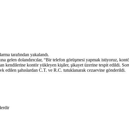
ndarma tarafından yakalandı.
nına gelen dolandırıcılar, “Bir telefon görüşmesi yapmak istiyoruz, kont
rından kendilerine kontör yükleyen kişiler, şikayet üzerine tespit edildi.
evk edilen şahıslardan C.T. ve R.C. tutuklanarak cezaevine gönderildi.
lerdir