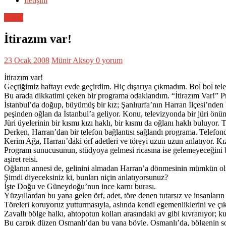
İletişim
Genel
İtirazım var!
23 Ocak 2008
Münir Aksoy
0 yorum
İtirazım var!
Geçtiğimiz haftayı evde geçirdim. Hiç dışarıya çıkmadım. Bol bol te
Bu arada dikkatimi çeken bir programa odaklandım. “İtirazım Var!” P
İstanbul’da doğup, büyümüş bir kız; Şanlıurfa’nın Harran İlçesi’nden b
peşinden oğlan da İstanbul’a geliyor. Konu, televizyonda bir jüri önünd
Jüri üyelerinin bir kısmı kızı haklı, bir kısmı da oğlanı haklı buluyor
Derken, Harran’dan bir telefon bağlantısı sağlandı programa. Telefo
Kerim Ağa, Harran’daki örf adetleri ve töreyi uzun uzun anlatıyor. Kı
Program sunucusunun, stüdyoya gelmesi ricasına ise gelemeyeceğini b
aşiret reisi.
Oğlanın annesi de, gelinini almadan Harran’a dönmesinin mümkün olmayac
Şimdi diyeceksiniz ki, bunları niçin anlatıyorsunuz?
İşte Doğu ve Güneydoğu’nun ince karnı burası.
Yüzyıllardan bu yana gelen örf, adet, töre denen tutarsız ve insanların 
Töreleri koruyoruz yutturmasıyla, aslında kendi egemenliklerini ve 
Zavallı bölge halkı, ahtopotun kolları arasındaki av gibi kıvranıyor; ku
Bu çarpık düzen Osmanlı’dan bu yana böyle. Osmanlı’da, bölgenin sorunl