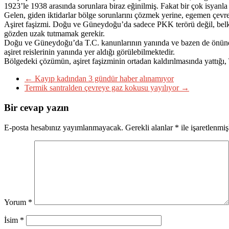
1923’le 1938 arasında sorunlara biraz eğinilmiş. Fakat bir çok isyanla
Gelen, giden iktidarlar bölge sorunlarını çözmek yerine, egemen çevrel
Aşiret faşizmi. Doğu ve Güneydoğu’da sadece PKK terörü değil, belki
gözden uzak tutmamak gerekir.
Doğu ve Güneydoğu’da T.C. kanunlarının yanında ve bazen de önünde, t
aşiret reislerinin yanında yer aldığı görülebilmektedir.
Bölgedeki çözümün, aşiret faşizminin ortadan kaldırılmasında yattığı, 
←
Kayıp kadından 3 gündür haber alınamıyor
Termik santralden çevreye gaz kokusu yayılıyor
→
Bir cevap yazın
E-posta hesabınız yayımlanmayacak.
Gerekli alanlar
*
ile işaretlenmiş
Yorum
*
İsim
*