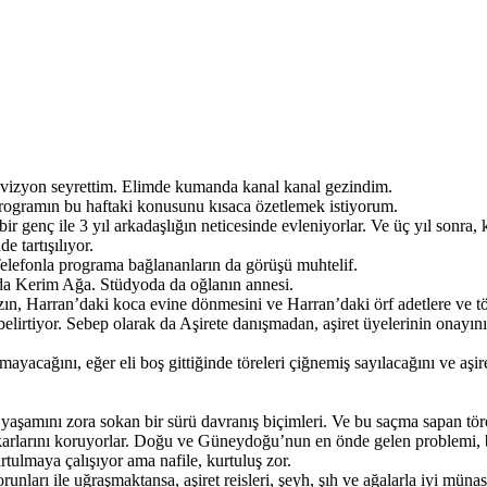
levizyon seyrettim. Elimde kumanda kanal kanal gezindim.
rogramın bu haftaki konusunu kısaca özetlemek istiyorum.
ir genç ile 3 yıl arkadaşlığın neticesinde evleniyorlar. Ve üç yıl sonra
e tartışılıyor.
. Telefonla programa bağlananların da görüşü muhtelif.
nda Kerim Ağa. Stüdyoda da oğlanın annesi.
zın, Harran’daki koca evine dönmesini ve Harran’daki örf adetlere ve t
elirtiyor. Sebep olarak da Aşirete danışmadan, aşiret üyelerinin onayı
ağını, eğer eli boş gittiğinde töreleri çiğnemiş sayılacağını ve aşiret
yaşamını zora sokan bir sürü davranış biçimleri. Ve bu saçma sapan törele
çıkarlarını koruyorlar. Doğu ve Güneydoğu’nun en önde gelen problemi,
rtulmaya çalışıyor ama nafile, kurtuluş zor.
arı ile uğraşmaktansa, aşiret reisleri, şeyh, şıh ve ağalarla iyi münas