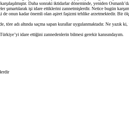
 karşılaşılmıştır. Daha sonraki iktidarlar döneminde, yeniden Osmanlı’d
er şımartılarak işi idare ettiklerini zannetmişlerdir. Netice bugün karşı
 de onun kadar önemli olan aşiret faşizmi tehlike arzetmektedir. Bir 
öre adı altında saçma sapan kurallar uygulanmaktadır. Ne yazık ki, tör
Türkiye’yi idare ettiğini zannedenlerin bilmesi gerekir kanısındayım.
lerdir