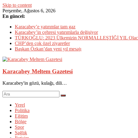
Skip to content
Perşembe, Ağustos 6, 2026
En güncel:
Karacabey’e yatırımlar tam gaz
Karacabey’in çehresi yatırımlarla değişiyor
TÜRKOĞLU: 2023 Ülkemizin NORMALLEŞTİĞİ YIL Olac
CHP’den çok özel ziyaretler
Başkan Özkan’dan yeni yıl mesajı
Karacabey Meltem Gazetesi
Karacabey'in gözü, kulağı, dili…
Yerel
Politika
Eğitim
Bölge
Spor
Sağlık