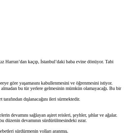
, kız Harran’dan kaçıp, İstanbul’daki baba evine dönüyor. Tabi
öreye göre yaşamasını kabullenmesini ve öğrenmesini istiyor.
nı almadan bu tür yerlere gelmesinin mümkün olamayacağı. Bu bir
 tarafından dışlanacağını ileri sürmektedir.
rin devamını sağlayan aşiret reisleri, şeyhler, şıhlar ve ağalar.
 bu düzenin devamının sürdürülmesindeki ısrar.
ebetleri sürdürmenin yolları aranmış.