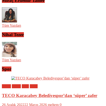
Miraç Erdemir Tamer
Tüm Yazıları
Nihal Tezer
Tüm Yazıları
Spor
Bölge
Genel
Spor
Yerel
TECO Karacabey Belediyespor’dan ‘süper’ zafer
26 Aralık 2022
22 Mayıs 2026
meltem
0