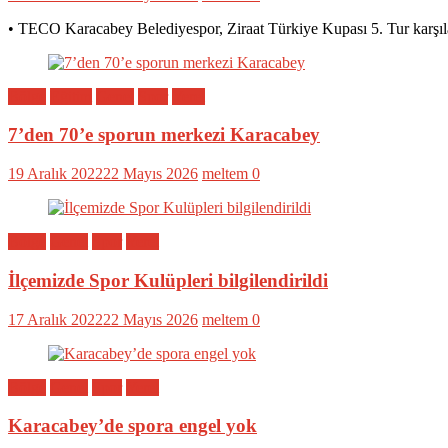
• TECO Karacabey Belediyespor, Ziraat Türkiye Kupası 5. Tur karşıl
Bölge
Eğitim
Genel
Spor
Yerel
7’den 70’e sporun merkezi Karacabey
19 Aralık 2022
22 Mayıs 2026
meltem
0
Bölge
Genel
Spor
Yerel
İlçemizde Spor Kulüpleri bilgilendirildi
17 Aralık 2022
22 Mayıs 2026
meltem
0
Bölge
Genel
Spor
Yerel
Karacabey’de spora engel yok