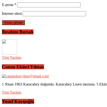
E-posta
*
İnternet sitesi
İbrahim Bursalı
Tüm Yazıları
Canan Ekinci Yılmaz
1 Nisan 1963 Karacabey doğumlu. Karacabey Lisesi mezunu. 5 Ekim 2
Tüm Yazıları
Yusuf Kayışoğlu