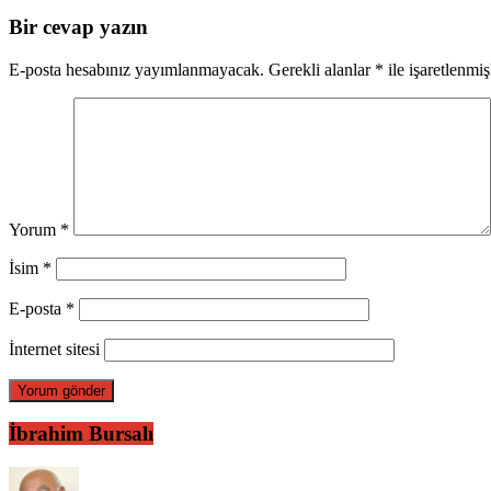
Bir cevap yazın
E-posta hesabınız yayımlanmayacak.
Gerekli alanlar
*
ile işaretlenmiş
Yorum
*
İsim
*
E-posta
*
İnternet sitesi
İbrahim Bursalı