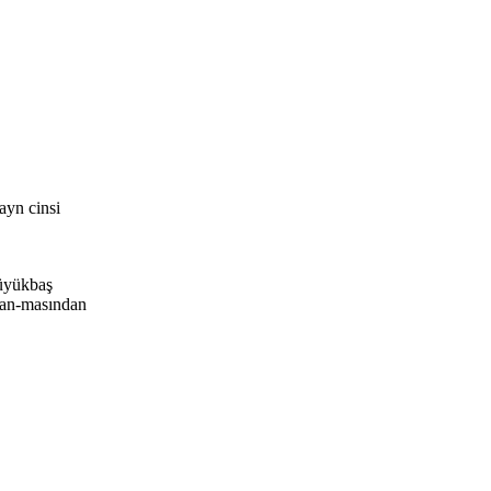
ayn cinsi
büyükbaş
lan-masından