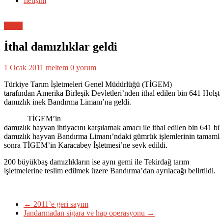
İletişim
Genel
İthal damızlıklar geldi
1 Ocak 2011
meltem
0 yorum
Türkiye Tarım İşletmeleri Genel Müdürlüğü (TİGEM)
tarafından Amerika Birleşik Devletleri’nden ithal edilen bin 641 Holşt
damızlık inek Bandırma Limanı’na geldi.
TİGEM’in
damızlık hayvan ihtiyacını karşılamak amacı ile ithal edilen bin 641 
damızlık hayvan Bandırma Limanı’ndaki gümrük işlemlerinin tamam
sonra TİGEM’in Karacabey İşletmesi’ne sevk edildi.
200 büyükbaş damızlıkların ise aynı gemi ile Tekirdağ tarım
işletmelerine teslim edilmek üzere Bandırma’dan ayrılacağı belirtildi.
←
2011’e geri sayım
Jandarmadan sigara ve hap operasyonu
→