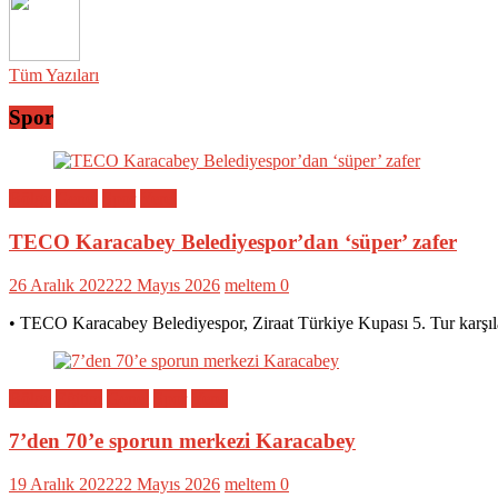
Tüm Yazıları
Spor
Bölge
Genel
Spor
Yerel
TECO Karacabey Belediyespor’dan ‘süper’ zafer
26 Aralık 2022
22 Mayıs 2026
meltem
0
• TECO Karacabey Belediyespor, Ziraat Türkiye Kupası 5. Tur karşıl
Bölge
Eğitim
Genel
Spor
Yerel
7’den 70’e sporun merkezi Karacabey
19 Aralık 2022
22 Mayıs 2026
meltem
0