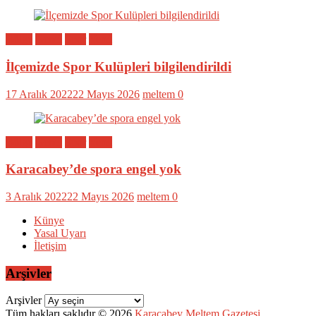
Bölge
Genel
Spor
Yerel
İlçemizde Spor Kulüpleri bilgilendirildi
17 Aralık 2022
22 Mayıs 2026
meltem
0
Bölge
Genel
Spor
Yerel
Karacabey’de spora engel yok
3 Aralık 2022
22 Mayıs 2026
meltem
0
Künye
Yasal Uyarı
İletişim
Arşivler
Arşivler
Tüm hakları saklıdır © 2026
Karacabey Meltem Gazetesi
.