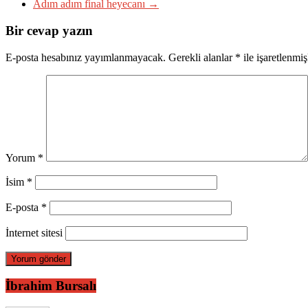
Adım adım final heyecanı
→
Bir cevap yazın
E-posta hesabınız yayımlanmayacak.
Gerekli alanlar
*
ile işaretlenmiş
Yorum
*
İsim
*
E-posta
*
İnternet sitesi
İbrahim Bursalı