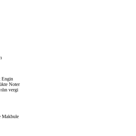
ı
t Engin
ükte Noter
ılın vergi
ve Makbule