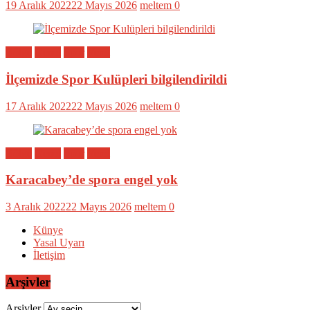
19 Aralık 2022
22 Mayıs 2026
meltem
0
Bölge
Genel
Spor
Yerel
İlçemizde Spor Kulüpleri bilgilendirildi
17 Aralık 2022
22 Mayıs 2026
meltem
0
Bölge
Genel
Spor
Yerel
Karacabey’de spora engel yok
3 Aralık 2022
22 Mayıs 2026
meltem
0
Künye
Yasal Uyarı
İletişim
Arşivler
Arşivler