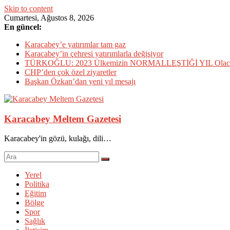
Skip to content
Cumartesi, Ağustos 8, 2026
En güncel:
Karacabey’e yatırımlar tam gaz
Karacabey’in çehresi yatırımlarla değişiyor
TÜRKOĞLU: 2023 Ülkemizin NORMALLEŞTİĞİ YIL Olac
CHP’den çok özel ziyaretler
Başkan Özkan’dan yeni yıl mesajı
Karacabey Meltem Gazetesi
Karacabey'in gözü, kulağı, dili…
Yerel
Politika
Eğitim
Bölge
Spor
Sağlık