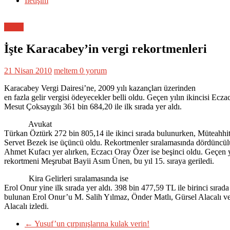
İletişim
Genel
İşte Karacabey’in vergi rekortmenleri
21 Nisan 2010
meltem
0 yorum
Karacabey Vergi Dairesi’ne, 2009 yılı kazançları üzerinden
en fazla gelir vergisi ödeyecekler belli oldu. Geçen yılın ikincisi Eczac
Mesut Çoksaygılı 361 bin 684,20 ile ilk sırada yer aldı.
Avukat
Türkan Öztürk 272 bin 805,14 ile ikinci sırada bulunurken, Müteahhi
Servet Bezek ise üçüncü oldu. Rekortmenler sıralamasında dördüncül
Ahmet Kufacı yer alırken, Eczacı Oray Özer ise beşinci oldu. Geçen y
rekortmeni Meşrubat Bayii Asım Ünen, bu yıl 15. sıraya geriledi.
Kira Gelirleri sıralamasında ise
Erol Onur yine ilk sırada yer aldı. 398 bin 477,59 TL ile birinci sırada
bulunan Erol Onur’u M. Salih Yılmaz, Önder Matlı, Gürsel Alacalı 
Alacalı izledi.
←
Yusuf’un çırpınışlarına kulak verin!