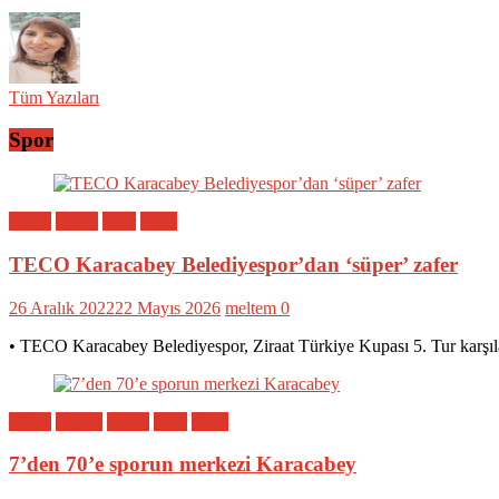
Tüm Yazıları
Spor
Bölge
Genel
Spor
Yerel
TECO Karacabey Belediyespor’dan ‘süper’ zafer
26 Aralık 2022
22 Mayıs 2026
meltem
0
• TECO Karacabey Belediyespor, Ziraat Türkiye Kupası 5. Tur karşıl
Bölge
Eğitim
Genel
Spor
Yerel
7’den 70’e sporun merkezi Karacabey