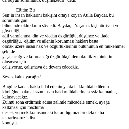
da büyük sorumluluk düşmektedir” dedi.
Eğitim Bir
Sen’in insan haklarını bakışını ortaya koyan Atilla Baydar, bu
sorumluluğun
bilincinde olduklarını söyledi. Baydar, “Yaşama, kişi hürriyeti ve
güvenliği,
adil yargılanma, din ve vicdan özgürlüğü, düşünce ve ifade
özgürlüğü, eğitim ve ailenin korunması hakları başta
olmak üzere insan hak ve özgürlüklerinin bütününün en mükemmel
şekilde
yaşanacağı ve korunacağı özgürlükçü demokratik zeminlerin
oluşması için
çalışıyoruz, çalışmaya da devam edeceğiz.
Sessiz kalmayacağız!
Bugüne kadar, hakkı ihlal edenin ya da hakkı ihlal edilenin
kimliğine bakmaksızın insan hakları ihlallerine sessiz kalmadık,
kalmayacağız.
Zulmü sona erdirmek adına zalimle mücadele etmek, ayağa
kalkması için mazluma
destek vermek konusundaki kararlılığımızı bir defa daha
tekrarlıyoruz” diye
konuştu.