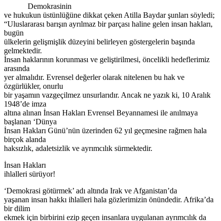
Demokrasinin
ve hukukun üstünlüğüne dikkat çeken Atilla Baydar şunları söyledi;
“Uluslararası barışın ayrılmaz bir parçası haline gelen insan hakları,
bugün
ülkelerin gelişmişlik düzeyini belirleyen göstergelerin başında
gelmektedir.
İnsan haklarının korunması ve geliştirilmesi, öncelikli hedeflerimiz
arasında
yer almalıdır. Evrensel değerler olarak nitelenen bu hak ve
özgürlükler, onurlu
bir yaşamın vazgeçilmez unsurlarıdır. Ancak ne yazık ki, 10 Aralık
1948’de imza
altına alınan İnsan Hakları Evrensel Beyannamesi ile anılmaya
başlanan ‘Dünya
İnsan Hakları Günü’nün üzerinden 62 yıl geçmesine rağmen hala
birçok alanda
haksızlık, adaletsizlik ve ayrımcılık sürmektedir.
İnsan Hakları
ihlalleri sürüyor!
‘Demokrasi götürmek’ adı altında Irak ve Afganistan’da
yaşanan insan hakkı ihlalleri hala gözlerimizin önündedir. Afrika’da
bir dilim
ekmek için birbirini ezip geçen insanlara uygulanan ayrımcılık da