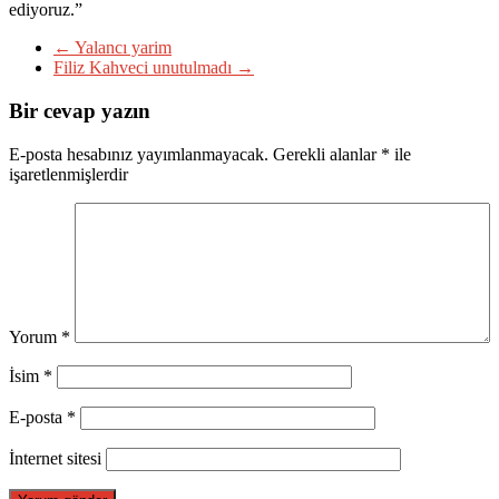
ediyoruz.”
←
Yalancı yarim
Filiz Kahveci unutulmadı
→
Bir cevap yazın
E-posta hesabınız yayımlanmayacak.
Gerekli alanlar
*
ile
işaretlenmişlerdir
Yorum
*
İsim
*
E-posta
*
İnternet sitesi