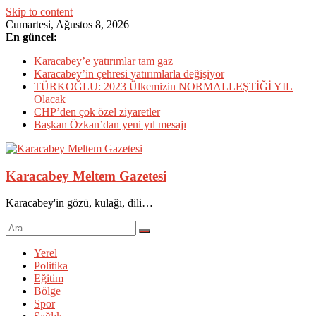
Skip to content
Cumartesi, Ağustos 8, 2026
En güncel:
Karacabey’e yatırımlar tam gaz
Karacabey’in çehresi yatırımlarla değişiyor
TÜRKOĞLU: 2023 Ülkemizin NORMALLEŞTİĞİ YIL
Olacak
CHP’den çok özel ziyaretler
Başkan Özkan’dan yeni yıl mesajı
Karacabey Meltem Gazetesi
Karacabey'in gözü, kulağı, dili…
Yerel
Politika
Eğitim
Bölge
Spor