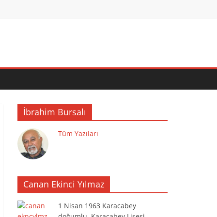
İbrahim Bursalı
Tüm Yazıları
Canan Ekinci Yılmaz
1 Nisan 1963 Karacabey
doğumlu. Karacabey Lisesi