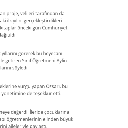
n proje, velileri tarafından da
 ilk yılını gerçekleştirdikleri
 kitaplar önceki gün Cumhuriyet
ağıtıldı.
k yıllarını görerek bu heyecanı
le getiren Sınıf Öğretmeni Aylin
larını söyledi.
eceklerine vurgu yapan Özsarı, bu
l yönetimine de teşekkür etti.
meye değerdi. İleride çocuklarına
itabı öğretmenlerinin elinden büyük
ni aileleriyle paylaştı.