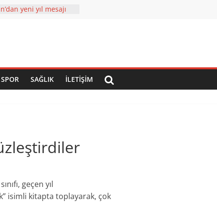
’dan yeni yıl mesajı
yatırımlar tam gaz
 çehresi yatırımlarla
2023 Ülkemizin
Ğİ YIL Olacak
özel ziyaretler
SPOR
SAĞLIK
İLETIŞIM
üzleştirdiler
nıfı, geçen yıl
k” isimli kitapta toplayarak, çok