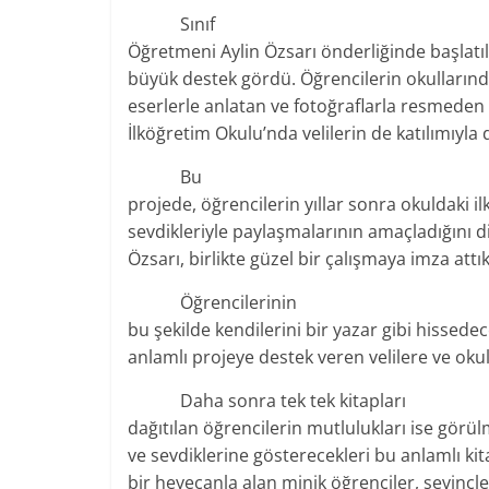
Sınıf
Öğretmeni Aylin Özsarı önderliğinde başlatıla
büyük destek gördü. Öğrencilerin okullarındaki
eserlerle anlatan ve fotoğraflarla resmeden
İlköğretim Okulu’nda velilerin de katılımıyla d
Bu
projede, öğrencilerin yıllar sonra okuldaki il
sevdikleriyle paylaşmalarının amaçladığını di
Özsarı, birlikte güzel bir çalışmaya imza attık
Öğrencilerinin
bu şekilde kendilerini bir yazar gibi hissed
anlamlı projeye destek veren velilere ve oku
Daha sonra tek tek kitapları
dağıtılan öğrencilerin mutlulukları ise görül
ve sevdiklerine gösterecekleri bu anlamlı k
bir heyecanla alan minik öğrenciler, sevinçleri