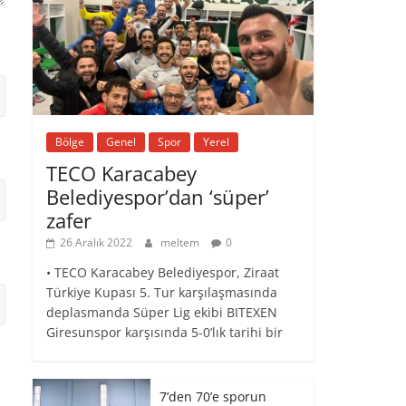
Bölge
Genel
Spor
Yerel
TECO Karacabey
Belediyespor’dan ‘süper’
zafer
26 Aralık 2022
meltem
0
• TECO Karacabey Belediyespor, Ziraat
Türkiye Kupası 5. Tur karşılaşmasında
deplasmanda Süper Lig ekibi BITEXEN
Giresunspor karşısında 5-0’lık tarihi bir
7’den 70’e sporun