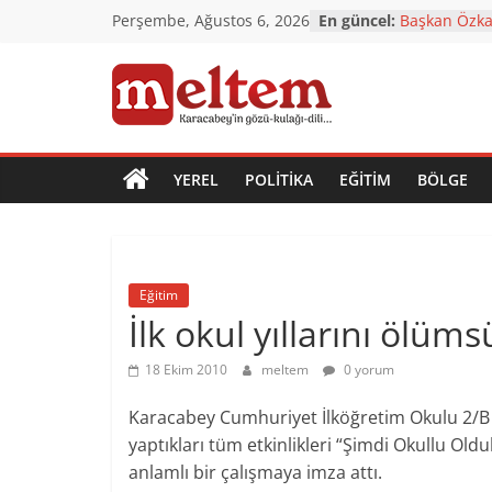
Skip
Perşembe, Ağustos 6, 2026
En güncel:
Başkan Özkan
to
Karacabey’e 
Karacabey’in
content
değişiyor
Karacabey
TÜRKOĞLU: 
NORMALLEŞTİ
CHP’den çok 
Meltem
YEREL
POLITIKA
EĞITIM
BÖLGE
Gazetesi
Karacabey'in
Eğitim
gözü,
İlk okul yıllarını ölüms
kulağı,
dili…
18 Ekim 2010
meltem
0 yorum
Karacabey Cumhuriyet İlköğretim Okulu 2/B sı
yaptıkları tüm etkinlikleri “Şimdi Okullu Oldu
anlamlı bir çalışmaya imza attı.