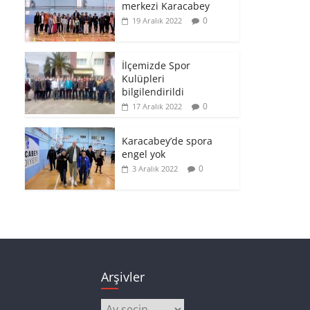
merkezi Karacabey
0
19 Aralık 2022
İlçemizde Spor
Kulüpleri
bilgilendirildi
0
17 Aralık 2022
Karacabey’de spora
engel yok
0
3 Aralık 2022
Arşivler
Arşivler