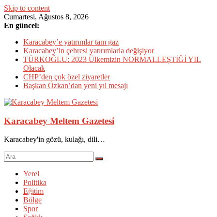
Skip to content
Cumartesi, Ağustos 8, 2026
En güncel:
Karacabey’e yatırımlar tam gaz
Karacabey’in çehresi yatırımlarla değişiyor
TÜRKOĞLU: 2023 Ülkemizin NORMALLEŞTİĞİ YIL
Olacak
CHP’den çok özel ziyaretler
Başkan Özkan’dan yeni yıl mesajı
Karacabey Meltem Gazetesi
Karacabey'in gözü, kulağı, dili…
Yerel
Politika
Eğitim
Bölge
Spor