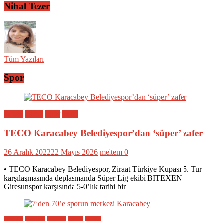
Nihal Tezer
Tüm Yazıları
Spor
Bölge
Genel
Spor
Yerel
TECO Karacabey Belediyespor’dan ‘süper’ zafer
26 Aralık 2022
22 Mayıs 2026
meltem
0
• TECO Karacabey Belediyespor, Ziraat Türkiye Kupası 5. Tur
karşılaşmasında deplasmanda Süper Lig ekibi BITEXEN
Giresunspor karşısında 5-0’lık tarihi bir
Bölge
Eğitim
Genel
Spor
Yerel