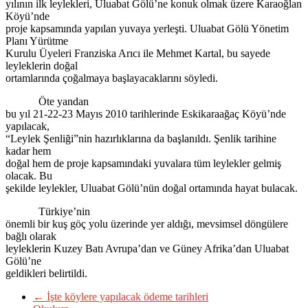
yılının ilk leylekleri, Uluabat Gölü’ne konuk olmak üzere Karaoğlan
Köyü’nde
proje kapsamında yapılan yuvaya yerleşti. Uluabat Gölü Yönetim
Planı Yürütme
Kurulu Üyeleri Franziska Arıcı ile Mehmet Kartal, bu sayede
leyleklerin doğal
ortamlarında çoğalmaya başlayacaklarını söyledi.
Öte yandan
bu yıl 21-22-23 Mayıs 2010 tarihlerinde Eskikaraağaç Köyü’nde
yapılacak,
“Leylek Şenliği”nin hazırlıklarına da başlanıldı. Şenlik tarihine
kadar hem
doğal hem de proje kapsamındaki yuvalara tüm leylekler gelmiş
olacak. Bu
şekilde leylekler, Uluabat Gölü’nün doğal ortamında hayat bulacak.
Türkiye’nin
önemli bir kuş göç yolu üzerinde yer aldığı, mevsimsel döngülere
bağlı olarak
leyleklerin Kuzey Batı Avrupa’dan ve Güney Afrika’dan Uluabat
Gölü’ne
geldikleri belirtildi.
←
İşte köylere yapılacak ödeme tarihleri