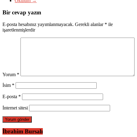
Okulum
→
Bir cevap yazın
E-posta hesabınız yayımlanmayacak.
Gerekli alanlar
*
ile
işaretlenmişlerdir
Yorum
*
İsim
*
E-posta
*
İnternet sitesi
İbrahim Bursalı