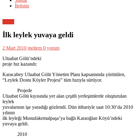
Sağlık
İletişim
Genel
İlk leylek yuvaya geldi
2 Mart 2010
meltem
0 yorum
Uluabat Gölü’ndeki
proje hız kazandı:
Karacabey Uluabat Gölü Yönetim Planı kapsamında yürütülen,
“Leylek Dostu Köyler Projesi” tüm hızıyla sürüyor.
Projede
Uluabat Gölü kıyısında yer alan çeşitli yerleşimlerde oluşturulan
leylek
yuvalarının işe yaradığı gözlendi. Dün itibariyle saat 10:30’da 2010
yılının
ilk leyleği Mustafakemalpaşa’ya bağlı Karaoğlan Köyü’ndeki
yuvaya geldi.
2010