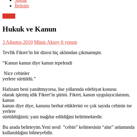
Sağlık
İletişim
Eğitim
Hukuk ve Kanun
3 Ağustos 2010
Münir Aksoy
0 yorum
Tevfik Fikret’in bir dizesi hiç aklımdan çıkmamıştır.
“Kanun kanun diye kanun tepelendi
Nice cebinler
yerlere sürtüldü.”
Hafızam beni yanıltmıyorsa, lise yıllarında edebiyat konusu
olarak işlemiş idik Fikret’in şiirini. Fikret, kanun uygulayıcılarının,
kanun
kanun diye diye, kanunu berbat ettiklerini ve çok sayıda cebinin ise
yerlere
sürtüldüğünü; yani mağdur edildiğini belirtmektedir.
Bu arada belirteyim.Yeni nesil “cebin” kelimesinin “alın” anlamında
kullanıldığını bilmeyebilir.