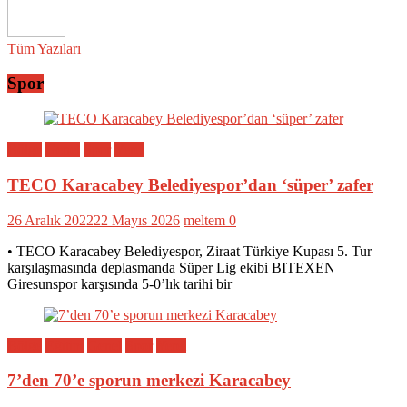
Tüm Yazıları
Spor
Bölge
Genel
Spor
Yerel
TECO Karacabey Belediyespor’dan ‘süper’ zafer
26 Aralık 2022
22 Mayıs 2026
meltem
0
• TECO Karacabey Belediyespor, Ziraat Türkiye Kupası 5. Tur
karşılaşmasında deplasmanda Süper Lig ekibi BITEXEN
Giresunspor karşısında 5-0’lık tarihi bir
Bölge
Eğitim
Genel
Spor
Yerel
7’den 70’e sporun merkezi Karacabey