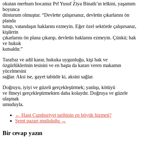
okutan merhum hocamız Prf Yusuf Ziya Binatlı’ın telkini, yaşamım
boyunca
düsturum olmuştur. “Devlette çalışırsanız, devletin çıkarlarını ön
planda
tutup, vatandaşın haklarını ezmeyin. Eğer özel sektörde çalışırsanız,
kişilerin
çıkarlarını ön plana çıkarıp, devletin haklarını ezmeyin. Çünkü; hak
ve hukuk
kutsaldır.”
Tarafsız ve adil karar, hukuka uygunluğu, kişi hak ve
özgürlüklerinin tesisini ve en başta da kararı veren makamın
yücelmesini
sağlar. Aksi ise, gayet tabiidir ki, aksini sağlar.
Doğruyu, iyiyi ve güzeli gerçekleştirmek; yanlışı, kötüyü
ve fitneyi gerçekleştirmekten daha kolaydır. Doğruya ve güzele
ulaşmak
umuduyla.
←
Hani Cumhuriyet tarihinin en büyük hizmeti?
Semt pazarı mutluluğu
→
Bir cevap yazın