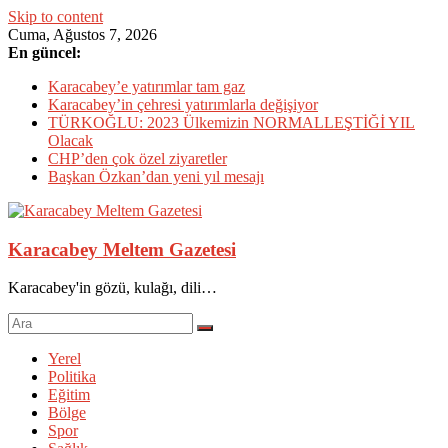
Skip to content
Cuma, Ağustos 7, 2026
En güncel:
Karacabey’e yatırımlar tam gaz
Karacabey’in çehresi yatırımlarla değişiyor
TÜRKOĞLU: 2023 Ülkemizin NORMALLEŞTİĞİ YIL
Olacak
CHP’den çok özel ziyaretler
Başkan Özkan’dan yeni yıl mesajı
Karacabey Meltem Gazetesi
Karacabey'in gözü, kulağı, dili…
Yerel
Politika
Eğitim
Bölge
Spor