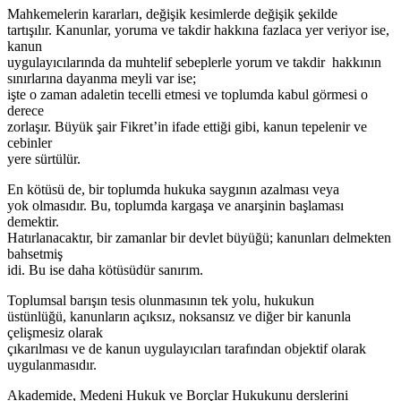
Mahkemelerin kararları, değişik kesimlerde değişik şekilde
tartışılır. Kanunlar, yoruma ve takdir hakkına fazlaca yer veriyor ise,
kanun
uygulayıcılarında da muhtelif sebeplerle yorum ve takdir hakkının
sınırlarına dayanma meyli var ise;
işte o zaman adaletin tecelli etmesi ve toplumda kabul görmesi o
derece
zorlaşır. Büyük şair Fikret’in ifade ettiği gibi, kanun tepelenir ve
cebinler
yere sürtülür.
En kötüsü de, bir toplumda hukuka saygının azalması veya
yok olmasıdır. Bu, toplumda kargaşa ve anarşinin başlaması
demektir.
Hatırlanacaktır, bir zamanlar bir devlet büyüğü; kanunları delmekten
bahsetmiş
idi. Bu ise daha kötüsüdür sanırım.
Toplumsal barışın tesis olunmasının tek yolu, hukukun
üstünlüğü, kanunların açıksız, noksansız ve diğer bir kanunla
çelişmesiz olarak
çıkarılması ve de kanun uygulayıcıları tarafından objektif olarak
uygulanmasıdır.
Akademide, Medeni Hukuk ve Borçlar Hukukunu derslerini