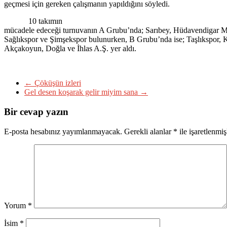
geçmesi için gereken çalışmanın yapıldığını söyledi.
10 takımın
mücadele edeceği turnuvanın A Grubu’nda; Sarıbey, Hüdavendigar M
Sağlıkspor ve Şimşekspor bulunurken, B Grubu’nda ise; Taşlıkspor, K
Akçakoyun, Doğla ve İhlas A.Ş. yer aldı.
←
Çöküşün izleri
Gel desen koşarak gelir miyim sana
→
Bir cevap yazın
E-posta hesabınız yayımlanmayacak.
Gerekli alanlar
*
ile işaretlenmiş
Yorum
*
İsim
*