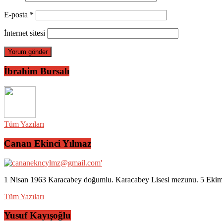
E-posta
*
İnternet sitesi
İbrahim Bursalı
Tüm Yazıları
Canan Ekinci Yılmaz
1 Nisan 1963 Karacabey doğumlu. Karacabey Lisesi mezunu. 5 Ekim 2
Tüm Yazıları
Yusuf Kayışoğlu