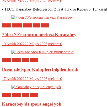
26 Aralık 2022
22 Mayıs 2026
meltem
0
• TECO Karacabey Belediyespor, Ziraat Türkiye Kupası 5. Tur karşıl
Bölge
Eğitim
Genel
Spor
Yerel
7’den 70’e sporun merkezi Karacabey
19 Aralık 2022
22 Mayıs 2026
meltem
0
Bölge
Genel
Spor
Yerel
İlçemizde Spor Kulüpleri bilgilendirildi
17 Aralık 2022
22 Mayıs 2026
meltem
0
Bölge
Genel
Spor
Yerel
Karacabey’de spora engel yok