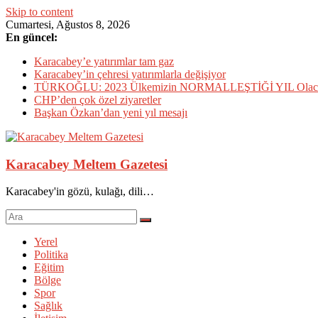
Skip to content
Cumartesi, Ağustos 8, 2026
En güncel:
Karacabey’e yatırımlar tam gaz
Karacabey’in çehresi yatırımlarla değişiyor
TÜRKOĞLU: 2023 Ülkemizin NORMALLEŞTİĞİ YIL Olac
CHP’den çok özel ziyaretler
Başkan Özkan’dan yeni yıl mesajı
Karacabey Meltem Gazetesi
Karacabey'in gözü, kulağı, dili…
Yerel
Politika
Eğitim
Bölge
Spor
Sağlık