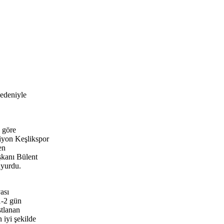
nedeniyle
a göre
iyon Keşlikspor
en
kanı Bülent
uyurdu.
ası
1-2 gün
stlanan
 iyi şekilde