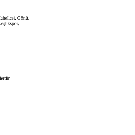
ahallesi, Gönü,
eşlikspor,
lerdir