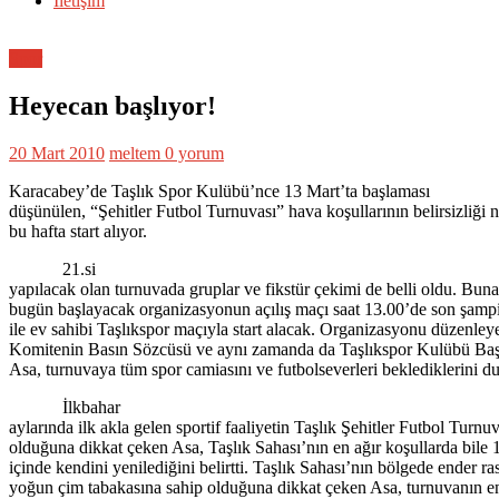
İletişim
Spor
Heyecan başlıyor!
20 Mart 2010
meltem
0 yorum
Karacabey’de Taşlık Spor Kulübü’nce 13 Mart’ta başlaması
düşünülen, “Şehitler Futbol Turnuvası” hava koşullarının belirsizliği 
bu hafta start alıyor.
21.si
yapılacak olan turnuvada gruplar ve fikstür çekimi de belli oldu. Bun
bugün başlayacak organizasyonun açılış maçı saat 13.00’de son şamp
ile ev sahibi Taşlıkspor maçıyla start alacak. Organizasyonu düzenley
Komitenin Basın Sözcüsü ve aynı zamanda da Taşlıkspor Kulübü Baş
Asa, turnuvaya tüm spor camiasını ve futbolseverleri beklediklerini d
İlkbahar
aylarında ilk akla gelen sportif faaliyetin Taşlık Şehitler Futbol Turnuv
olduğuna dikkat çeken Asa, Taşlık Sahası’nın en ağır koşullarda bile 
içinde kendini yenilediğini belirtti. Taşlık Sahası’nın bölgede ender ra
yoğun çim tabakasına sahip olduğuna dikkat çeken Asa, turnuvanın en