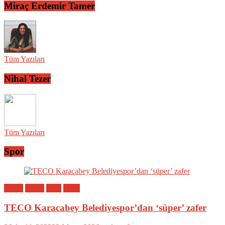
Miraç Erdemir Tamer
Tüm Yazıları
Nihal Tezer
Tüm Yazıları
Spor
Bölge
Genel
Spor
Yerel
TECO Karacabey Belediyespor’dan ‘süper’ zafer